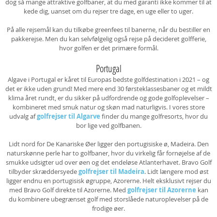
dog så mange attraktive golfbaner, at du med garanti ikke kommer til at
kede dig, uanset om du rejser tre dage, en uge eller to uger.
På alle rejsemål kan du tilkøbe greenfees til banerne, når du bestiller en
pakkerejse. Men du kan selvfølgelig også rejse på decideret golfferie,
hvor golfen er det primære formål.
Portugal
Algave i Portugal er kåret til Europas bedste golfdestination i 2021 – og
det er ikke uden grund! Med mere end 30 førsteklassesbaner og et mildt
klima året rundt, er du sikker på udfordrende og gode golfoplevelser –
kombineret med smuk natur og skøn mad naturligvis. I vores store
udvalg af
golfrejser til Algarve
finder du mange golfresorts, hvor du
bor lige ved golfbanen.
Lidt nord for De Kanariske Øer ligger den portugisiske ø, Madeira. Den
naturskønne perle har to golfbaner, hvor du virkelig får fornøjelse af de
smukke udsigter ud over øen og det endeløse Atlanterhavet. Bravo Golf
tilbyder skræddersyede
golfrejser til Madeira
. Lidt længere mod øst
ligger endnu en portugisisk øgruppe, Azorerne. Helt eksklusivt rejser du
med Bravo Golf direkte til Azorerne. Med
golfrejser til Azorerne
kan
du kombinere ubegrænset golf med storslåede naturoplevelser på de
frodige øer.