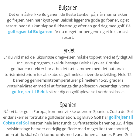
Bulgarien
Det er måske ikke Bulgarien, de fleste tænker på, når man snakker
golfrejser. Men nær kystbyen Balchik ligger tre gode golfbaner, og et
resort, hvor du kan slappe fuldstændigt efter en god dag med golf. På
golfrejser til Bulgarien
får du meget for pengene og et luksuriøst
resort.
Tyrkiet
Er du vild med de luksuriøse omgivelser, måske toppet med et fyldigt All
Inclusive-program, skal du besøge Belek i Tyrkiet. Britiske
golfbanearkitekter har arbejdet tæt sammen med det nationale
turistministerium for at skabe et golfmekka i rivende udvikling. Hele 12
baner og gennemsnitstemperaturer på mellem 15-25 grader i
vinterhalvåret er med til at forlænge din golfsæson væsentligt. Vores
golfrejser til Belek
sikrer dig en golfoplevelse i verdensklasse.
Spanien
Når vi taler golf i Europa, kommer vi ikke udenom Spanien. Costa del Sol
er danskernes fortrukne golfdestination, og Bravo Golf har
golfrejser til
Colsta del Sol
næsten hele året rundt. 50 fantastiske baner og 325 årlige
solskinsdage betyder en dejlig golfferie med meget lidt transporttid,
uden at du skal gå på kompromis med variationen af baner. Bravo Golf