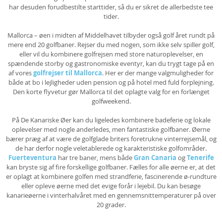
har desuden forudbestilte starttider, så du er sikret de allerbedste tee
tider.
Mallorca – øen i midten af Middelhavet tilbyder også golf året rundt på
mere end 20 golfbaner. Rejser du med nogen, som ikke selv spiller golf,
eller vil du kombinere golfrejsen med store naturoplevelser, en
spændende storby og gastronomiske eventyr, kan du trygt tage på en
af vores
golfrejser til Mallorca
. Her er der mange valgmuligheder for
både at bo i lejligheder uden pension og på hotel med fuld forplejning.
Den korte flyvetur gør Mallorca til det oplagte valg for en forlænget
golfweekend.
På De Kanariske Øer kan du ligeledes kombinere badeferie og lokale
oplevelser med nogle anderledes, men fantastiske golfbaner. Øerne
bærer præg af at være de golfglade briters foretrukne vinterrejsemål, og
de har derfor nogle veletablerede og karakteristiske golfområder.
Fuerteventura
har tre baner, mens både
Gran Canaria
og
Tenerife
kan bryste sig af fire forskellige golfbaner. Fælles for alle øerne er, at det
er oplagt at kombinere golfen med strandferie, fascinerende ø-rundture
eller opleve øerne med det evige forår i lejebil. Du kan besøge
kanarieøerne i vinterhalvåret med en gennemsnittemperaturer på over
20 grader.