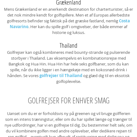
Grækenland
Mens Grækenland er en anerkendt destination for charterturister, så er
det nok mindre kendt for golfspillere. Men et af Europas allerbedste
golfresorts befinder sig faktisk på det græske fastland, nemlig
Costa
Navarino
. Her kan du spille golf i omgivelser, der både emmer af
historie og luksus.
Thailand
Golfrejser kan også kombineres med bounty-strande og pulserende
storbyer i Thailand. Lav eksempelvis en kombinationsrejse med
Bangkok og Hua Hin. Hua Hin har hele seks golfbaner, som du kan
spille, når du ikke ligger i en hængekøje med en kokosnød-drink i
hånden. Se vores
golfrejser til Thailand
og glæd dig til en eksotisk
golfoplevelse.
GOLFREJSER FOR ENHVER SMAG
Uanset om du er er forholdsvis ny på greenen og vil bruge golfferien
som en intens træningstur, eller om du har spillet længe og trænger til
nye udfordringer, har vi en golfrejse til dig. Du bestemmer helt selv, om
du vil kombinere golfen med andre oplevelser, eller dedikere rejsen til
ren golftid – eventuelt kun afbrudt af restituering med dejlig spa og