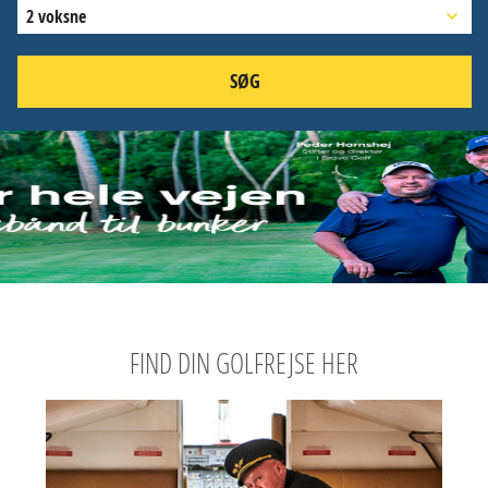
2 voksne
SØG
FIND DIN GOLFREJSE HER