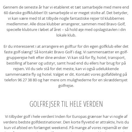
Gennem de seneste år har vi etableret et tæt samarbejde med mere end
60 danske golfklubber! Et samarbejde vi er meget stolte af. Det betyder,
vi kan være med til at tilbyde nogle fantastiske rejser til klubbernes
medlemmer. Alle disse klubber arrangerer, sammen med Bravo Golf,
specielle klubture i løbet af året – så hold øje med opslagstavlen i din
lokale klub.
Er du interesseret i at arrangere en golftur for din egen golfklub eller det
faste golf-slæng? Så kontakt Bravo Golf i dag. Vi sammensætter en golf-
grupperejse helt efter dine ønsker. Vi kan stå for fly, hotel, transport,
bestilling af baner og udstyr, samt hvad end du ellers har brug for på
rejsen. Vil du selv stå for det meste, kan vi også udelukkende
sammensætte fly og hotel. Valget er dit. Kontakt vores golfafdeling på
telefon 96 27 38 80 og hør mere om mulighederne for en skræddersyet
golfrejse.
GOLFREJSER TIL HELE VERDEN
Vi tilbyder golf i hele verden! Inden for Europas grænser har vi nogle af
verdens bedste golfdestinationer. Den korte flyvetid er attraktiv, hvis du
kun vil afsted en forlænget weekend. På mange af vores rejsemål er der