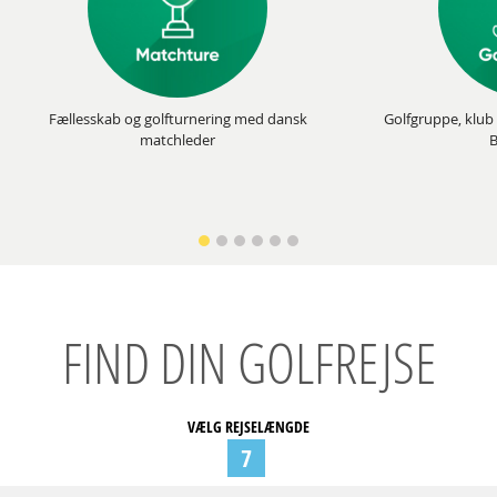
Fællesskab og golfturnering med dansk
Golfgruppe, klub 
matchleder
B
FIND DIN GOLFREJSE
VÆLG REJSELÆNGDE
7