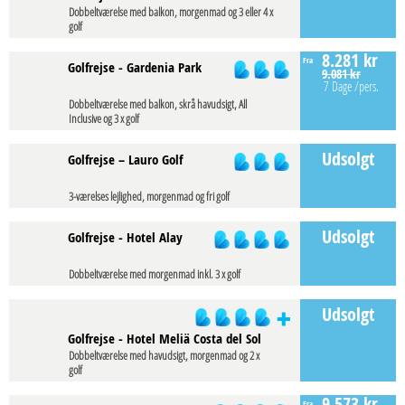
Dobbeltværelse med balkon, morgenmad og 3 eller 4 x
golf
8.281 kr
Fra
Golfrejse - Gardenia Park
9.081 kr
7 Dage
/pers.
Dobbeltværelse med balkon, skrå havudsigt, All
Inclusive og 3 x golf
Udsolgt
Golfrejse – Lauro Golf
3-værelses lejlighed, morgenmad og fri golf
Udsolgt
Golfrejse - Hotel Alay
Dobbeltværelse med morgenmad inkl. 3 x golf
Udsolgt
Golfrejse - Hotel Meliä Costa del Sol
Dobbeltværelse med havudsigt, morgenmad og 2 x
golf
9.573 kr
Fra