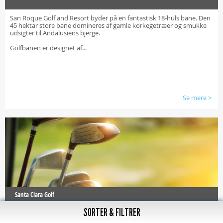
San Roque Golf and Resort byder på en fantastisk 18-huls bane. Den
45 hektar store bane domineres af gamle korkegetræer og smukke
udsigter til Andalusiens bjerge.
Golfbanen er designet af...
Se mere
>
Santa Clara Golf
SORTER & FILTRER
I 2001 åbnede Santa Clara Golf med 18 huller. Banen ligger tæt på