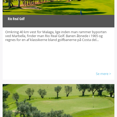
Rio Real Golf
Omkring 40 km vest for Malaga, lige inden man rammer byporten
ved Marbella, finder man Rio Real Golf. Banen åbnede i 1965 og
regnes for en af klassikerne bland golfbanerne på Costa del...
Se mere
>