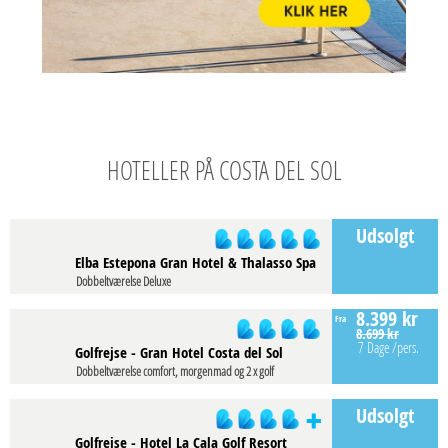
HOTELLER PÅ COSTA DEL SOL
Udsolgt
Elba Estepona Gran Hotel & Thalasso Spa
Dobbeltværelse Deluxe
8.399 kr
Fra
8.699 kr
7 Dage
/pers.
Golfrejse - Gran Hotel Costa del Sol
Dobbeltværelse comfort, morgenmad og 2 x golf
Udsolgt
Golfrejse - Hotel La Cala Golf Resort