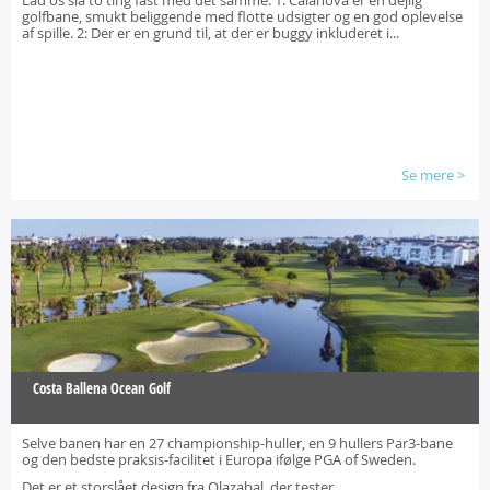
Lad os slå to ting fast med det samme. 1: Calanova er en dejlig
golfbane, smukt beliggende med flotte udsigter og en god oplevelse
af spille. 2: Der er en grund til, at der er buggy inkluderet i...
Se mere
>
Costa Ballena Ocean Golf
Selve banen har en 27 championship-huller, en 9 hullers Par3-bane
og den bedste praksis-facilitet i Europa ifølge PGA of Sweden.
Det er et storslået design fra Olazabal, der tester...