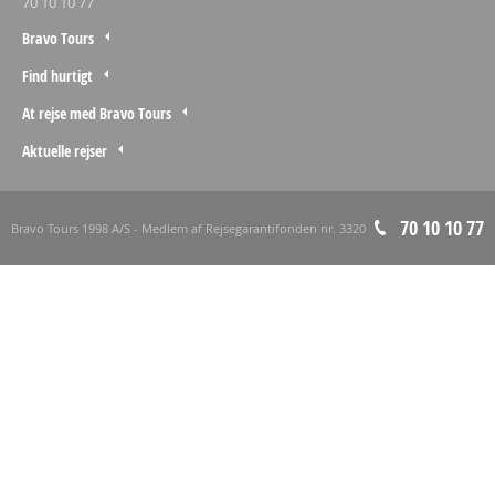
70 10 10 77
Bravo Tours
Find hurtigt
At rejse med Bravo Tours
Aktuelle rejser
70 10 10 77
Bravo Tours 1998 A/S - Medlem af Rejsegarantifonden nr. 3320