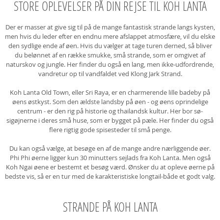
STORE OPLEVELSER PÅ DIN REJSE TIL KOH LANTA
Der er masser at give sig til på de mange fantastisk strande langs kysten,
men hvis du leder efter en endnu mere afslappet atmosfære, vil du elske
den sydlige ende af øen. Hvis du vælger at tage turen derned, så bliver
du belønnet af en række smukke, små strande, som er omgivet af
naturskov og jungle. Her finder du også en lang, men ikke-udfordrende,
vandretur op til vandfaldet ved Klong Jark Strand.
Koh Lanta Old Town, eller Sri Raya, er en charmerende lille badeby på
øens østkyst. Som den ældste landsby på øen - og øens oprindelige
centrum - er den rig på historie og thailandsk kultur. Her bor sø-
sigøjnerne i deres små huse, som er bygget på pæle. Her finder du også
flere rigtig gode spisesteder til små penge.
Du kan også vælge, at besøge en af de mange andre nærliggende øer.
Phi Phi øerne ligger kun 30 minutters sejlads fra Koh Lanta. Men også
Koh Ngai øene er bestemt et besøg værd. Ønsker du at opleve øerne på
bedste vis, så er en tur med de karakteristiske longtail-både et godt valg.
STRANDE PÅ KOH LANTA