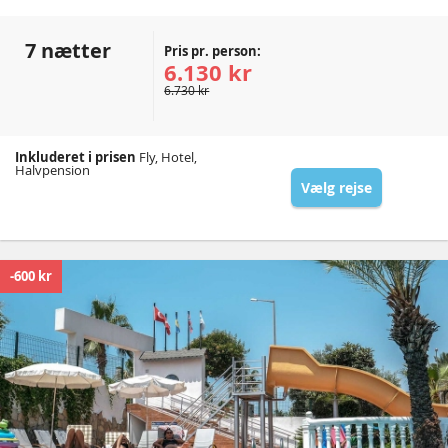
7 nætter
Pris pr. person:
6.130 kr
6.730 kr
Inkluderet i prisen
Fly, Hotel,
Halvpension
Vælg rejse
-600 kr