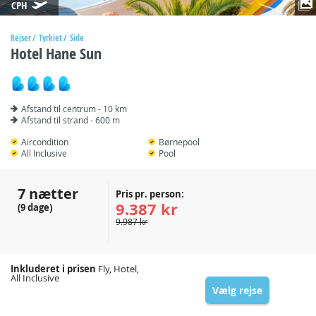
CPH
Rejser
Tyrkiet
Side
Hotel Hane Sun
Afstand til centrum - 10 km
Afstand til strand - 600 m
Aircondition
Børnepool
All Inclusive
Pool
7 nætter
Pris pr. person:
9.387 kr
(9 dage)
9.987 kr
Inkluderet i prisen
Fly, Hotel,
All Inclusive
Vælg rejse