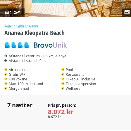
AAR
Rejser
Tyrkiet
Alanya
Ananea Kleopatra Beach
Afstand til centrum - 1,5 km, Alanya
Afstand til strand - 0 m
Aircondition
Pool
Gratis WiFi
Restaurant
Kun voksne
Tilkøb All Inclusive
Max. 100 m til strand
Tilkøb halvpension
Morgenmad
Wellness
7 nætter
Pris pr. person:
8.072 kr
8.672 kr