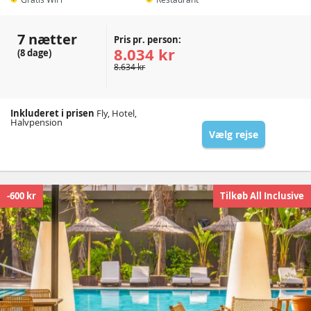
7 nætter
Pris pr. person:
8.034 kr
(8 dage)
8.634 kr
Inkluderet i prisen
Fly, Hotel,
Halvpension
Vælg rejse
-600 kr
Tilkøb All Inclusive