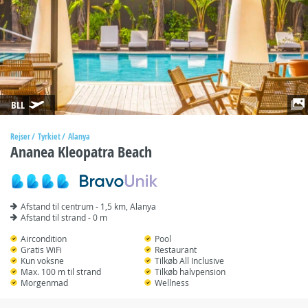
BLL
Rejser
Tyrkiet
Alanya
Ananea Kleopatra Beach
Afstand til centrum - 1,5 km, Alanya
Afstand til strand - 0 m
Aircondition
Pool
Gratis WiFi
Restaurant
Kun voksne
Tilkøb All Inclusive
Max. 100 m til strand
Tilkøb halvpension
Morgenmad
Wellness