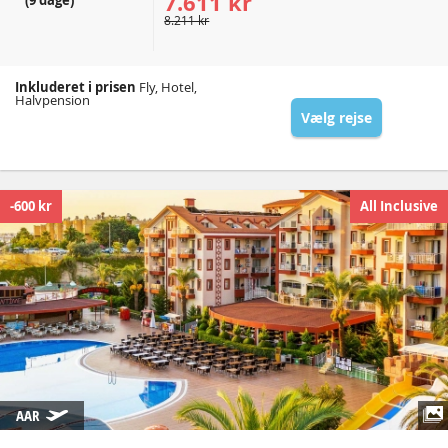
7.611 kr
(9 dage)
8.211 kr
Inkluderet i prisen
Fly, Hotel,
Halvpension
Vælg rejse
-600 kr
All Inclusive
AAR