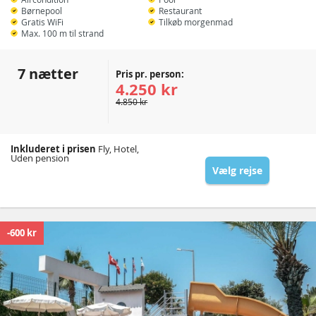
Børnepool
Restaurant
Gratis WiFi
Tilkøb morgenmad
Max. 100 m til strand
7 nætter
Pris pr. person:
4.250 kr
4.850 kr
Inkluderet i prisen
Fly, Hotel,
Uden pension
Vælg rejse
-600 kr