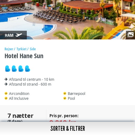
HAM
Rejser
Tyrkiet
Side
Hotel Hane Sun
Afstand til centrum - 10 km
Afstand til strand - 600 m
Aircondition
Børnepool
All Inclusive
Pool
7 nætter
Pris pr. person:
9.810 kr
(8 dage)
SORTER & FILTRER
10.410 kr