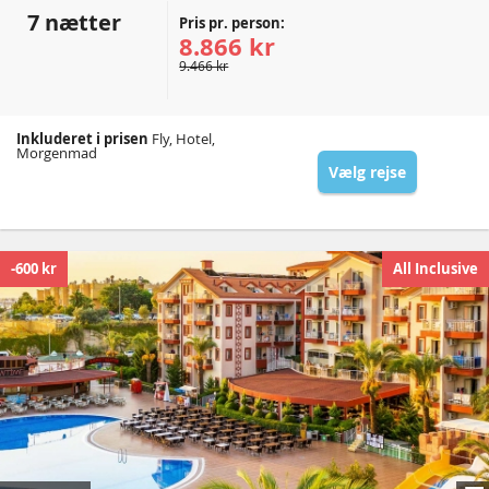
7 nætter
Pris pr. person:
8.866 kr
9.466 kr
Inkluderet i prisen
Fly, Hotel,
Morgenmad
Vælg rejse
-600 kr
All Inclusive