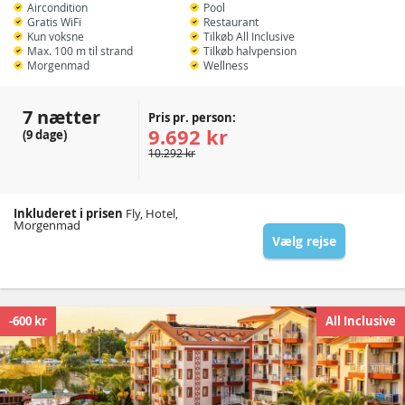
Aircondition
Pool
Gratis WiFi
Restaurant
Kun voksne
Tilkøb All Inclusive
Max. 100 m til strand
Tilkøb halvpension
Morgenmad
Wellness
7 nætter
Pris pr. person:
9.692 kr
(9 dage)
10.292 kr
Inkluderet i prisen
Fly, Hotel,
Morgenmad
Vælg rejse
-600 kr
All Inclusive