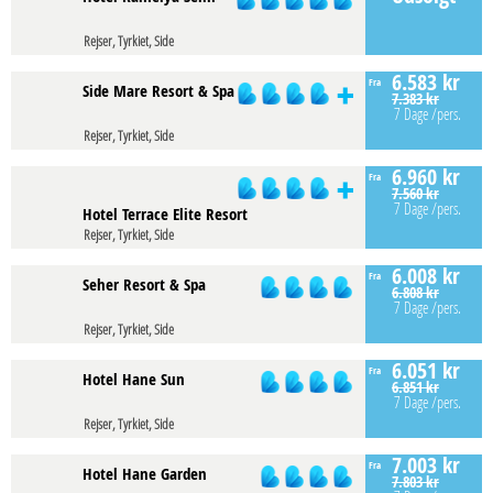
Rejser, Tyrkiet, Side
6.583 kr
Fra
Side Mare Resort & Spa
7.383 kr
7 Dage
/pers.
Rejser, Tyrkiet, Side
6.960 kr
Fra
7.560 kr
7 Dage
/pers.
Hotel Terrace Elite Resort
Rejser, Tyrkiet, Side
6.008 kr
Fra
Seher Resort & Spa
6.808 kr
7 Dage
/pers.
Rejser, Tyrkiet, Side
6.051 kr
Fra
Hotel Hane Sun
6.851 kr
7 Dage
/pers.
Rejser, Tyrkiet, Side
7.003 kr
Fra
Hotel Hane Garden
7.803 kr