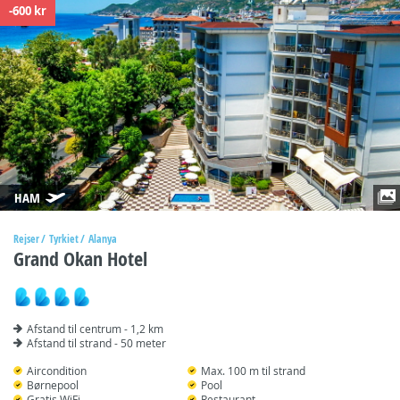
-600 kr
HAM
Rejser
Tyrkiet
Alanya
Grand Okan Hotel
Afstand til centrum - 1,2 km
Afstand til strand - 50 meter
Aircondition
Max. 100 m til strand
Børnepool
Pool
Gratis WiFi
Restaurant