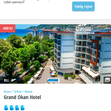
Uden pension
Vælg rejse
-600 kr
BLL
Rejser
Tyrkiet
Alanya
Grand Okan Hotel