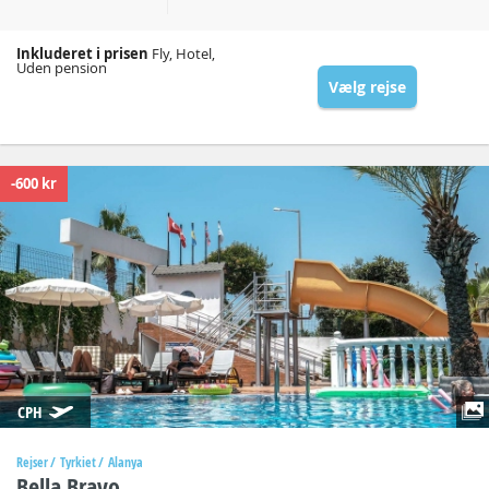
Inkluderet i prisen
Fly, Hotel,
Uden pension
Vælg rejse
-600 kr
CPH
Rejser
Tyrkiet
Alanya
Bella Bravo