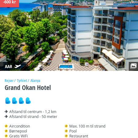
-600 kr
AAR
Rejser
Tyrkiet
Alanya
Grand Okan Hotel
Afstand til centrum - 1,2 km
Afstand til strand - 50 meter
Aircondition
Max. 100 m til strand
Børnepool
Pool
Gratis WiFi
Restaurant