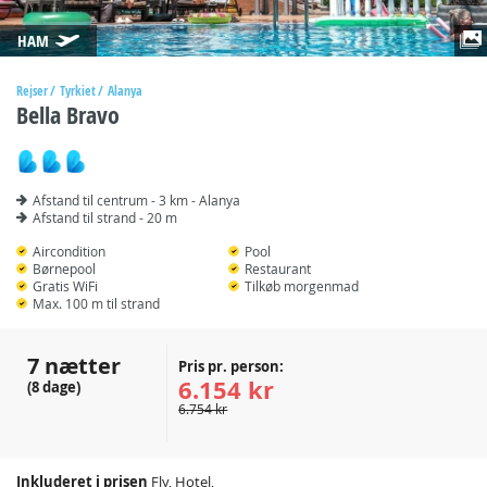
HAM
Rejser
Tyrkiet
Alanya
Bella Bravo
Afstand til centrum - 3 km - Alanya
Afstand til strand - 20 m
Aircondition
Pool
Børnepool
Restaurant
Gratis WiFi
Tilkøb morgenmad
Max. 100 m til strand
7 nætter
Pris pr. person:
6.154 kr
(8 dage)
6.754 kr
Inkluderet i prisen
Fly, Hotel,