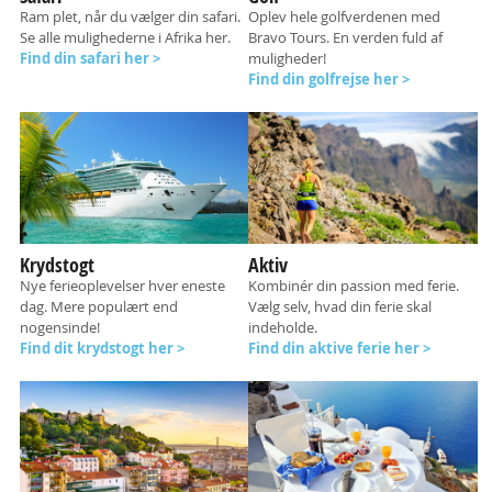
Ram plet, når du vælger din safari.
Oplev hele golfverdenen med
Se alle mulighederne i Afrika her.
Bravo Tours. En verden fuld af
Find din safari her >
muligheder!
Find din golfrejse her >
Krydstogt
Aktiv
Nye ferieoplevelser hver eneste
Kombinér din passion med ferie.
dag. Mere populært end
Vælg selv, hvad din ferie skal
nogensinde!
indeholde.
Find dit krydstogt her >
Find din aktive ferie her >