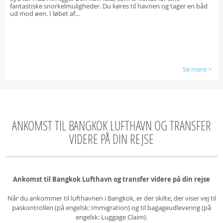
fantastiske snorkelmuligheder. Du køres til havnen og tager en båd
ud mod øen. I løbet af...
Se mere
>
ANKOMST TIL BANGKOK LUFTHAVN OG TRANSFER
VIDERE PÅ DIN REJSE
Ankomst til Bangkok Lufthavn og transfer videre på din rejse
Når du ankommer til lufthavnen i Bangkok, er der skilte, der viser vej til
paskontrollen (på engelsk: Immigration) og til bagageudlevering (på
engelsk: Luggage Claim).