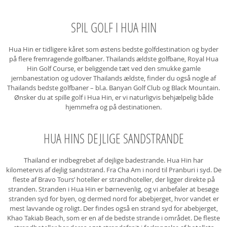
SPIL GOLF I HUA HIN
Hua Hin er tidligere kåret som østens bedste golfdestination og byder
på flere fremragende golfbaner. Thailands ældste golfbane, Royal Hua
Hin Golf Course, er beliggende tæt ved den smukke gamle
jernbanestation og udover Thailands ældste, finder du også nogle af
Thailands bedste golfbaner – bl.a. Banyan Golf Club og Black Mountain.
Ønsker du at spille golf i Hua Hin, er vi naturligvis behjælpelig både
hjemmefra og på destinationen.
HUA HINS DEJLIGE SANDSTRANDE
Thailand er indbegrebet af dejlige badestrande. Hua Hin har
kilometervis af dejlig sandstrand. Fra Cha Am i nord til Pranburi i syd. De
fleste af Bravo Tours’ hoteller er strandhoteller, der ligger direkte på
stranden. Stranden i Hua Hin er børnevenlig, og vi anbefaler at besøge
stranden syd for byen, og dermed nord for abebjerget, hvor vandet er
mest lavvande og roligt. Der findes også en strand syd for abebjerget,
Khao Takiab Beach, som er en af de bedste strande i området. De fleste