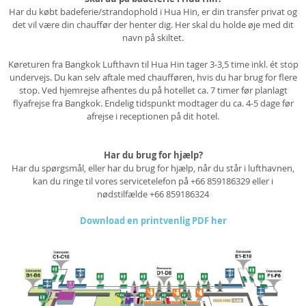
Har du købt badeferie/strandophold i Hua Hin, er din transfer privat og
det vil være din chauffør der henter dig. Her skal du holde øje med dit
navn på skiltet.
Køreturen fra Bangkok Lufthavn til Hua Hin tager 3-3,5 time inkl. ét stop
undervejs. Du kan selv aftale med chaufføren, hvis du har brug for flere
stop. Ved hjemrejse afhentes du på hotellet ca. 7 timer før planlagt
flyafrejse fra Bangkok. Endelig tidspunkt modtager du ca. 4-5 dage før
afrejse i receptionen på dit hotel.
Har du brug for hjælp?
Har du spørgsmål, eller har du brug for hjælp, når du står i lufthavnen,
kan du ringe til vores servicetelefon på +66 859186329 eller i
nødstilfælde +66 859186324
Download en printvenlig PDF her