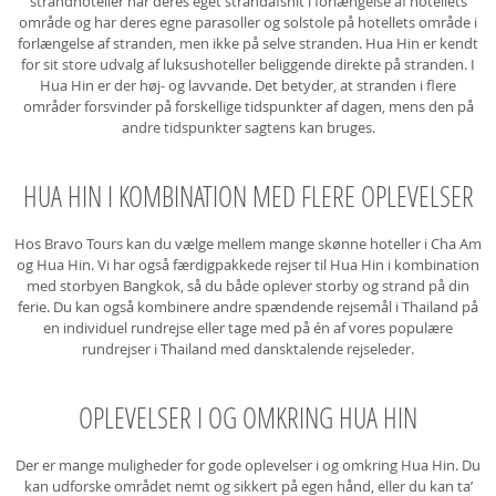
strandhoteller har deres eget strandafsnit i forlængelse af hotellets
område og har deres egne parasoller og solstole på hotellets område i
forlængelse af stranden, men ikke på selve stranden. Hua Hin er kendt
for sit store udvalg af luksushoteller beliggende direkte på stranden. I
Hua Hin er der høj- og lavvande. Det betyder, at stranden i flere
områder forsvinder på forskellige tidspunkter af dagen, mens den på
andre tidspunkter sagtens kan bruges.
HUA HIN I KOMBINATION MED FLERE OPLEVELSER
Hos Bravo Tours kan du vælge mellem mange skønne hoteller i Cha Am
og Hua Hin. Vi har også færdigpakkede rejser til Hua Hin i kombination
med storbyen Bangkok, så du både oplever storby og strand på din
ferie. Du kan også kombinere andre spændende rejsemål i Thailand på
en individuel rundrejse eller tage med på én af vores populære
rundrejser i Thailand med dansktalende rejseleder.
OPLEVELSER I OG OMKRING HUA HIN
Der er mange muligheder for gode oplevelser i og omkring Hua Hin. Du
kan udforske området nemt og sikkert på egen hånd, eller du kan ta’