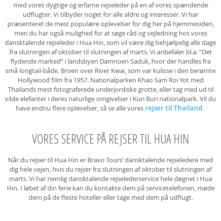
med vores dygtige og erfarne rejseleder på en af vores spændende
udflugter. Vi tilbyder noget for alle aldre og interesser. Vi har
præsenteret de mest populære oplevelser for dig her på hjemmesiden,
men du har også mulighed for at søge råd og vejledning hos vores
dansktalende rejseleder i Hua Hin, som vil være dig behjælpelig alle dage
fra slutningen af oktober til slutningen af marts. Vi anbefaler bl.a. ”Det
flydende marked” i landsbyen Damnoen Saduk, hvor der handles fra
små longtail-både. Broen over River Kwai, som var kulisse i den berømte
Hollywood film fra 1957. Nationalparken Khao Sam Roi Yot med
Thailands mest fotograferede underjordiske grotte, eller tag med ud til
vilde elefanter i deres naturlige omgivelser i Kuri Buri nationalpark. Vil du
have endnu flere oplevelser, så se alle vores
rejser til Thailand
.
VORES SERVICE PÅ REJSER TIL HUA HIN
Når du rejser til Hua Hin er Bravo Tours’ dansktalende rejseledere med
dig hele vejen, hvis du rejser fra slutningen af oktober til slutningen af
marts. Vi har nemlig dansktalende rejselederservice hele døgnet i Hua
Hin. I løbet af din ferie kan du kontakte dem på servicetelefonen, møde
dem på de fleste hoteller eller tage med dem på udflugt.