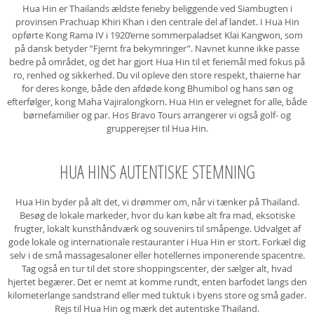
Hua Hin er Thailands ældste ferieby beliggende ved Siambugten i
provinsen Prachuap Khiri Khan i den centrale del af landet. I Hua Hin
opførte Kong Rama IV i 1920’erne sommerpaladset Klai Kangwon, som
på dansk betyder ”Fjernt fra bekymringer”. Navnet kunne ikke passe
bedre på området, og det har gjort Hua Hin til et feriemål med fokus på
ro, renhed og sikkerhed. Du vil opleve den store respekt, thaierne har
for deres konge, både den afdøde kong Bhumibol og hans søn og
efterfølger, kong Maha Vajiralongkorn. Hua Hin er velegnet for alle, både
børnefamilier og par. Hos Bravo Tours arrangerer vi også golf- og
grupperejser til Hua Hin.
HUA HINS AUTENTISKE STEMNING
Hua Hin byder på alt det, vi drømmer om, når vi tænker på Thailand.
Besøg de lokale markeder, hvor du kan købe alt fra mad, eksotiske
frugter, lokalt kunsthåndværk og souvenirs til småpenge. Udvalget af
gode lokale og internationale restauranter i Hua Hin er stort. Forkæl dig
selv i de små massagesaloner eller hotellernes imponerende spacentre.
Tag også en tur til det store shoppingscenter, der sælger alt, hvad
hjertet begærer. Det er nemt at komme rundt, enten barfodet langs den
kilometerlange sandstrand eller med tuktuk i byens store og små gader.
Rejs til Hua Hin og mærk det autentiske Thailand.