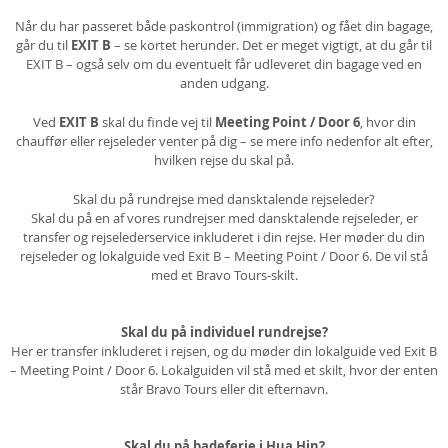
Når du har passeret både paskontrol (immigration) og fået din bagage,
går du til
EXIT B
– se kortet herunder. Det er meget vigtigt, at du går til
EXIT B – også selv om du eventuelt får udleveret din bagage ved en
anden udgang.
Ved
EXIT B
skal du finde vej til
Meeting Point / Door 6
, hvor din
chauffør eller rejseleder venter på dig – se mere info nedenfor alt efter,
hvilken rejse du skal på.
Skal du på rundrejse med dansktalende rejseleder?
Skal du på en af vores rundrejser med dansktalende rejseleder, er
transfer og rejselederservice inkluderet i din rejse. Her møder du din
rejseleder og lokalguide ved Exit B – Meeting Point / Door 6. De vil stå
med et Bravo Tours-skilt.
Skal du på individuel rundrejse?
Her er transfer inkluderet i rejsen, og du møder din lokalguide ved Exit B
– Meeting Point / Door 6. Lokalguiden vil stå med et skilt, hvor der enten
står Bravo Tours eller dit efternavn.
Skal du på badeferie i Hua Hin?