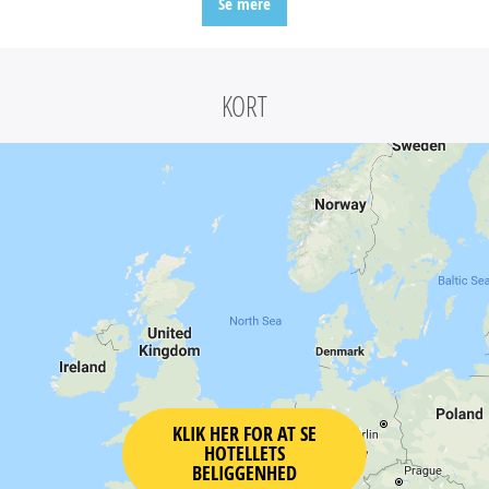
Se mere
KORT
KLIK HER FOR AT SE
HOTELLETS
BELIGGENHED