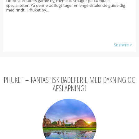
Udforsk Phukets gamle by, mens du smager på 14 lokale
specialiteter. På denne udflugt tager en engelsktalende guide dig
med rindt i Phuket by...
Se mere
>
PHUKET – FANTASTISK BADEFERIE MED DYKNING OG
AFSLAPNING!