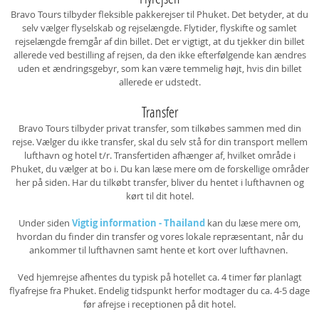
Bravo Tours tilbyder fleksible pakkerejser til Phuket. Det betyder, at du
selv vælger flyselskab og rejselængde. Flytider, flyskifte og samlet
rejselængde fremgår af din billet. Det er vigtigt, at du tjekker din billet
allerede ved bestilling af rejsen, da den ikke efterfølgende kan ændres
uden et ændringsgebyr, som kan være temmelig højt, hvis din billet
allerede er udstedt.
Transfer
Bravo Tours tilbyder privat transfer, som tilkøbes sammen med din
rejse. Vælger du ikke transfer, skal du selv stå for din transport mellem
lufthavn og hotel t/r. Transfertiden afhænger af, hvilket område i
Phuket, du vælger at bo i. Du kan læse mere om de forskellige områder
her på siden. Har du tilkøbt transfer, bliver du hentet i lufthavnen og
kørt til dit hotel.
Under siden
Vigtig information - Thailand
kan du læse mere om,
hvordan du finder din transfer og vores lokale repræsentant, når du
ankommer til lufthavnen samt hente et kort over lufthavnen.
Ved hjemrejse afhentes du typisk på hotellet ca. 4 timer før planlagt
flyafrejse fra Phuket. Endelig tidspunkt herfor modtager du ca. 4-5 dage
før afrejse i receptionen på dit hotel.