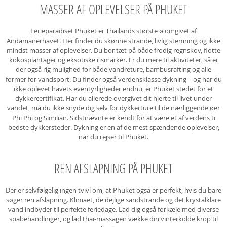
MASSER AF OPLEVELSER PÅ PHUKET
Ferieparadiset Phuket er Thailands største ø omgivet af
Andamanerhavet. Her finder du skønne strande, livlig stemning og ikke
mindst masser af oplevelser. Du bor tæt på både frodig regnskov, flotte
kokosplantager og eksotiske rismarker. Er du mere til aktiviteter, så er
der også rig mulighed for både vandreture, bambusrafting og alle
former for vandsport. Du finder også verdensklasse dykning – og har du
ikke oplevet havets eventyrligheder endnu, er Phuket stedet for et
dykkercertifikat. Har du allerede overgivet dit hjerte til livet under
vandet, må du ikke snyde dig selv for dykkerture til de nærliggende øer
Phi Phi og Similian. Sidstnævnte er kendt for at være et af verdens ti
bedste dykkersteder. Dykning er en af de mest spændende oplevelser,
når du rejser til Phuket.
REN AFSLAPNING PÅ PHUKET
Der er selvfølgelig ingen tvivl om, at Phuket også er perfekt, hvis du bare
søger ren afslapning. Klimaet, de dejlige sandstrande og det krystalklare
vand indbyder til perfekte feriedage. Lad dig også forkæle med diverse
spabehandlinger, og lad thai-massagen vække din vinterkolde krop til