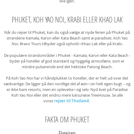
live igen.
PHUKET, KOH YAO NOI, KRABI ELLER KHAO LAK
Når du rejser til Phuket, kan du også vælge at nyde ferien på Phuket på
strandene Kamala, Karon eller Kata Beach samt ø-paradiset, Koh Yao
Noi. Bravo Tours tilbyder også ophold i Khao Lak eller på Krabi.
De populære strandområder i Phuket - Kamala, Karon eller Kata Beach -
byder på hoteller af god standard og hyggelig atmosfære, som er
mindre pulserende end det hektiske Patong Beach.
På Koh Yao Noi har vi håndplukket to hoteller, der er helt ud over det
sædvanlige. De ligger på den nordlige del af øen i sin helt egen bugt – og
er ikke bare resorts, men en oplevelse i sig selv. Nyd livet på Paradise
Koh Yao Noi eller det endnu mere luksuriøse TreeHouse. Se alle
vores
rejser til Thailand
.
FAKTA OM PHUKET
Flyrejsen