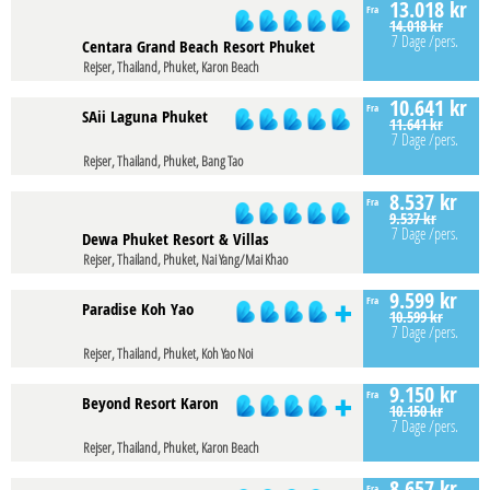
13.018 kr
Fra
14.018 kr
7 Dage
/pers.
Centara Grand Beach Resort Phuket
Rejser, Thailand, Phuket, Karon Beach
10.641 kr
Fra
SAii Laguna Phuket
11.641 kr
7 Dage
/pers.
Rejser, Thailand, Phuket, Bang Tao
8.537 kr
Fra
9.537 kr
7 Dage
/pers.
Dewa Phuket Resort & Villas
Rejser, Thailand, Phuket, Nai Yang/Mai Khao
9.599 kr
Fra
Paradise Koh Yao
10.599 kr
7 Dage
/pers.
Rejser, Thailand, Phuket, Koh Yao Noi
9.150 kr
Fra
Beyond Resort Karon
10.150 kr
7 Dage
/pers.
Rejser, Thailand, Phuket, Karon Beach
8.657 kr
Fra