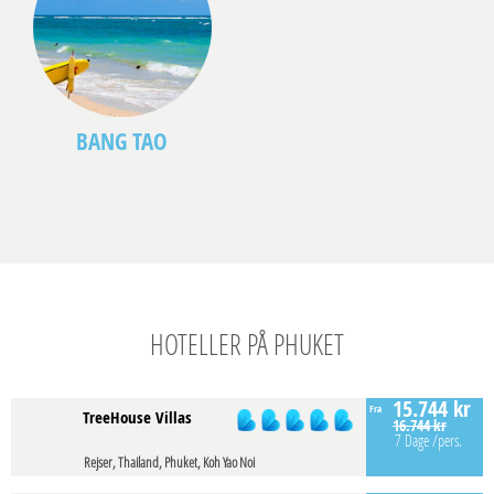
BANG TAO
HOTELLER PÅ PHUKET
15.744 kr
Fra
TreeHouse Villas
16.744 kr
7 Dage
/pers.
Rejser, Thailand, Phuket, Koh Yao Noi