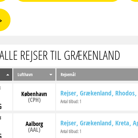
 ALLE REJSER TIL GRÆKENLAND
Lufthavn
Rejsemål
g
Rejser
Grækenland
Rhodos
København
(CPH)
Antal tilbud:
1
G
g
Rejser
Grækenland
Kreta
Ag
Aalborg
(AAL)
Antal tilbud:
1
G