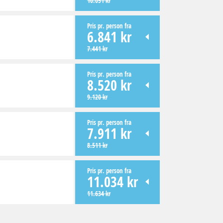
10.051 kr
Pris pr. person fra
6.841 kr
7.441 kr
Pris pr. person fra
8.520 kr
9.120 kr
Pris pr. person fra
7.911 kr
8.511 kr
Pris pr. person fra
11.034 kr
11.634 kr