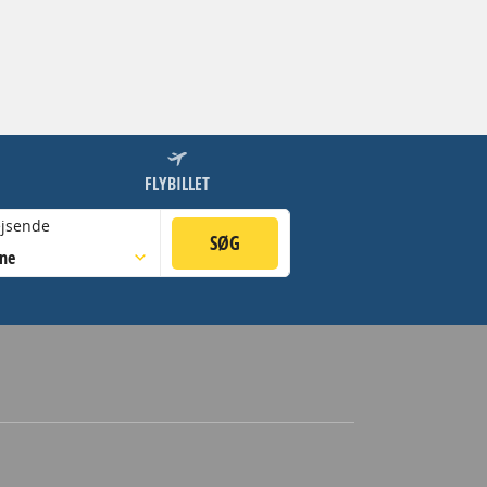
FLYBILLET
jsende
SØG
sne