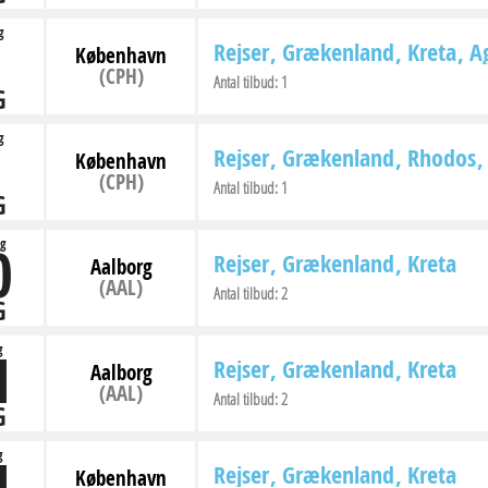
g
Rejser
Grækenland
Kreta
Ag
København
(CPH)
Antal tilbud:
1
G
g
Rejser
Grækenland
Rhodos
København
(CPH)
Antal tilbud:
1
G
0
g
Rejser
Grækenland
Kreta
Aalborg
(AAL)
Antal tilbud:
2
G
1
g
Rejser
Grækenland
Kreta
Aalborg
(AAL)
Antal tilbud:
2
G
1
g
Rejser
Grækenland
Kreta
København