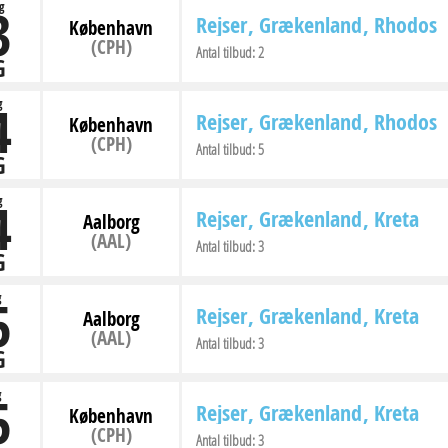
3
g
Rejser
Grækenland
Rhodos
København
(CPH)
Antal tilbud:
2
G
4
g
Rejser
Grækenland
Rhodos
København
(CPH)
Antal tilbud:
5
G
4
g
Rejser
Grækenland
Kreta
Aalborg
(AAL)
Antal tilbud:
3
G
5
g
Rejser
Grækenland
Kreta
Aalborg
(AAL)
Antal tilbud:
3
G
5
g
Rejser
Grækenland
Kreta
København
(CPH)
Antal tilbud:
3