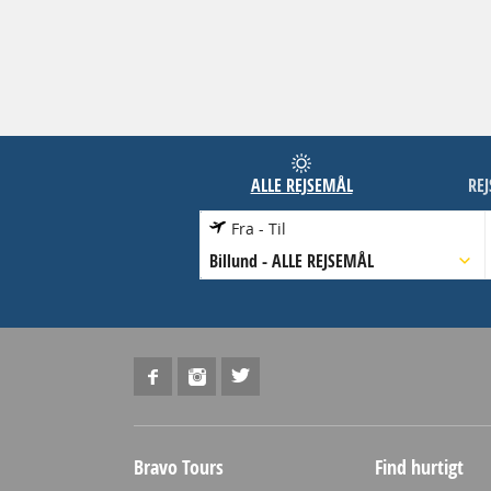
ALLE REJSEMÅL
RE
Fra - Til
Billund
-
ALLE REJSEMÅL
Bravo Tours
Find hurtigt