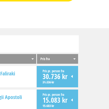
Pris fra
Pris pr. person fra
Faliraki
30.736 kr
31.336 kr
Pris pr. person fra
ii Apostoli
15.083 kr
15.683 kr