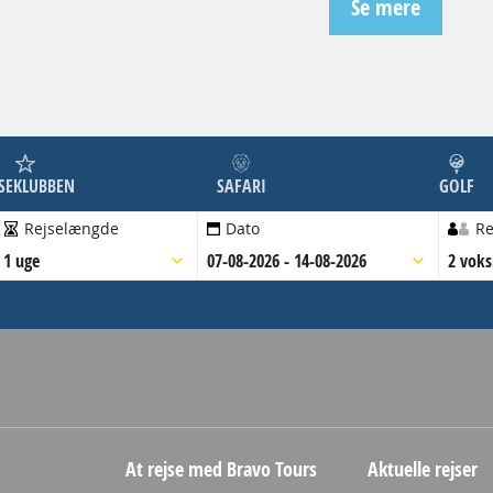
Se mere
JSEKLUBBEN
SAFARI
GOLF
Rejselængde
Dato
Re
1 uge
07-08-2026 - 14-08-2026
2 vok
At rejse med Bravo Tours
Aktuelle rejser