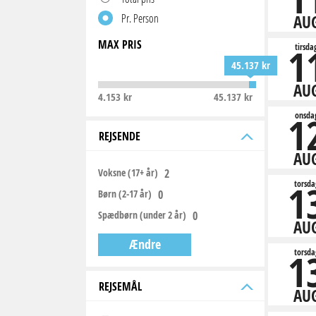
Pr. Person
AU
MAX PRIS
1
tirsda
45.137 kr
AU
4.153 kr
45.137 kr
1
onsda
REJSENDE
AU
Voksne (17+ år)
1
torsda
Børn (2-17 år)
Spædbørn (under 2 år)
AU
Ændre
1
torsda
REJSEMÅL
AU