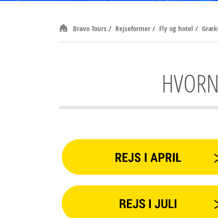
Bravo Tours
/
Rejseformer
/
Fly og hotel
/
Græk
HVORNÅ