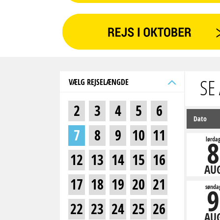
SE
VÆLG REJSELÆNGDE
2
3
4
5
6
Dato
7
8
9
10
11
8
lørda
12
13
14
15
16
AU
17
18
19
20
21
9
sønda
22
23
24
25
26
AU