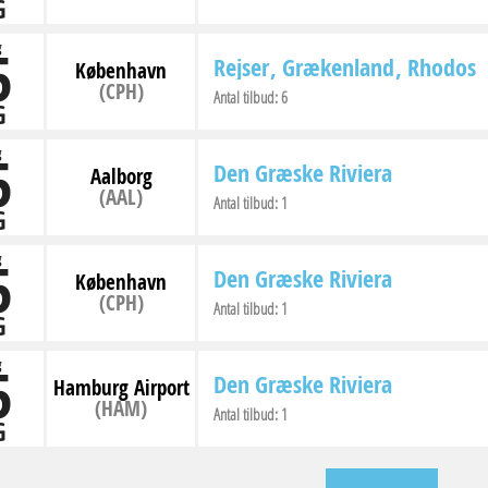
G
5
g
Rejser
Grækenland
Rhodos
København
(CPH)
Antal tilbud:
6
G
5
g
Den Græske Riviera
Aalborg
(AAL)
Antal tilbud:
1
G
5
g
Den Græske Riviera
København
(CPH)
Antal tilbud:
1
G
5
g
Den Græske Riviera
Hamburg Airport
(HAM)
Antal tilbud:
1
G