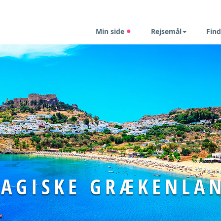
Min side
Rejsemål
Find
AGISKE GRÆKENLA