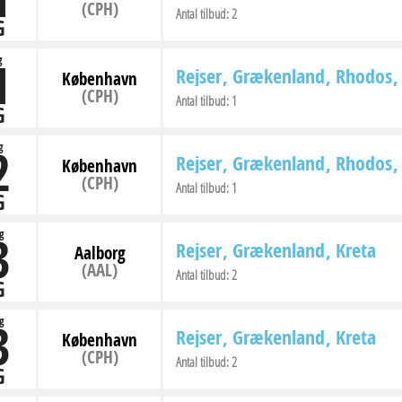
(CPH)
Antal tilbud:
2
G
1
g
Rejser
Grækenland
Rhodos
København
(CPH)
Antal tilbud:
1
G
2
g
Rejser
Grækenland
Rhodos
København
(CPH)
Antal tilbud:
1
G
3
g
Rejser
Grækenland
Kreta
Aalborg
(AAL)
Antal tilbud:
2
G
3
g
Rejser
Grækenland
Kreta
København
(CPH)
Antal tilbud:
2
G