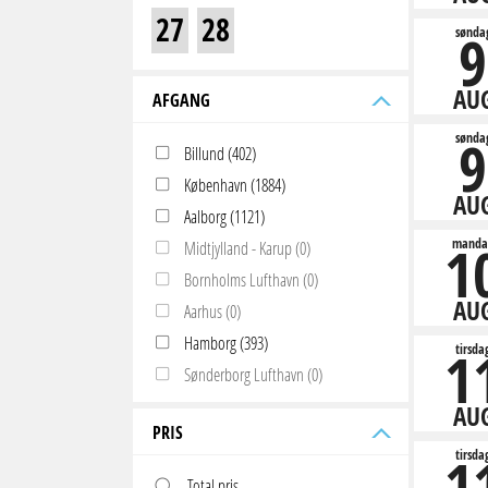
27
28
9
sønda
AU
AFGANG
9
sønda
Billund (402)
København (1884)
AU
Aalborg (1121)
1
manda
Midtjylland - Karup (0)
Bornholms Lufthavn (0)
AU
Aarhus (0)
Hamborg (393)
1
tirsda
Sønderborg Lufthavn (0)
AU
PRIS
1
tirsda
Total pris