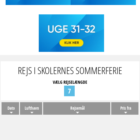
REJS I SKOLERNES SOMMERFERIE
VÆLG REJSELÆNGDE
7
Dato
Lufthavn
Rejsemål
Pris fra