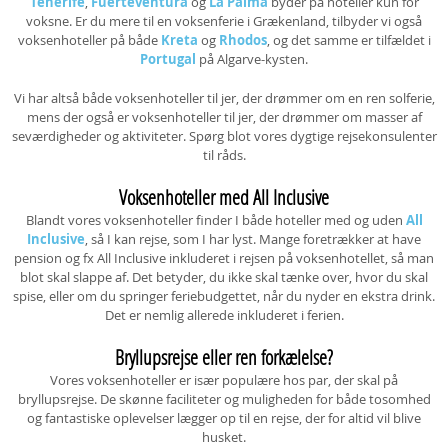
Tenerife
,
Fuerteventura
og
La Palma
byder på hoteller kun for
voksne. Er du mere til en voksenferie i Grækenland, tilbyder vi også
voksenhoteller på både
Kreta
og
Rhodos
, og det samme er tilfældet i
Portugal
på Algarve-kysten.
Vi har altså både voksenhoteller til jer, der drømmer om en ren solferie,
mens der også er voksenhoteller til jer, der drømmer om masser af
seværdigheder og aktiviteter. Spørg blot vores dygtige rejsekonsulenter
til råds.
Voksenhoteller med All Inclusive
Blandt vores voksenhoteller finder I både hoteller med og uden
All
Inclusive
, så I kan rejse, som I har lyst. Mange foretrækker at have
pension og fx All Inclusive inkluderet i rejsen på voksenhotellet, så man
blot skal slappe af. Det betyder, du ikke skal tænke over, hvor du skal
spise, eller om du springer feriebudgettet, når du nyder en ekstra drink.
Det er nemlig allerede inkluderet i ferien.
Bryllupsrejse eller ren forkælelse?
Vores voksenhoteller er især populære hos par, der skal på
bryllupsrejse. De skønne faciliteter og muligheden for både tosomhed
og fantastiske oplevelser lægger op til en rejse, der for altid vil blive
husket.