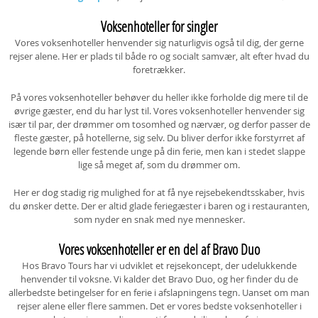
Voksenhoteller for singler
Vores voksenhoteller henvender sig naturligvis også til dig, der gerne
rejser alene. Her er plads til både ro og socialt samvær, alt efter hvad du
foretrækker.
På vores voksenhoteller behøver du heller ikke forholde dig mere til de
øvrige gæster, end du har lyst til. Vores voksenhoteller henvender sig
især til par, der drømmer om tosomhed og nærvær, og derfor passer de
fleste gæster, på hotellerne, sig selv. Du bliver derfor ikke forstyrret af
legende børn eller festende unge på din ferie, men kan i stedet slappe
lige så meget af, som du drømmer om.
Her er dog stadig rig mulighed for at få nye rejsebekendtsskaber, hvis
du ønsker dette. Der er altid glade feriegæster i baren og i restauranten,
som nyder en snak med nye mennesker.
Vores voksenhoteller er en del af Bravo Duo
Hos Bravo Tours har vi udviklet et rejsekoncept, der udelukkende
henvender til voksne. Vi kalder det Bravo Duo, og her finder du de
allerbedste betingelser for en ferie i afslapningens tegn. Uanset om man
rejser alene eller flere sammen. Det er vores bedste voksenhoteller i