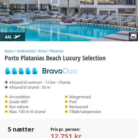
AAL
Rejser
Grækenland
Kreta
Platanias
Porto Platanias Beach Luxury Selection
Afstand til centrum - 12 km - Chania
Afstand til strand - 50 m
Aircondition
Morgenmad
Gratis WiFi
Pool
Kun voksne
Restaurant
Max. 100 m til strand
Tilkøb halvpension
5 nætter
Pris pr. person:
12.751 kr