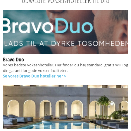
UDVALGTE VOKSENHOTELLER TIL DIG
Bravo Duo
Vores bedste voksenhoteller. Her finder du høj standard, gratis WiFi og
din garanti for gode voksenfaciliteter.
Se vores Bravo Duo hoteller her >