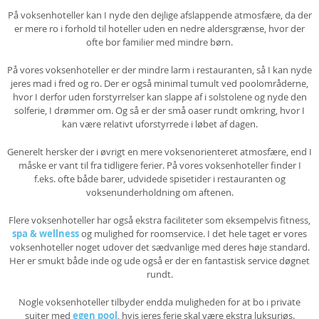
På voksenhoteller kan I nyde den dejlige afslappende atmosfære, da der
er mere ro i forhold til hoteller uden en nedre aldersgrænse, hvor der
ofte bor familier med mindre børn.
På vores voksenhoteller er der mindre larm i restauranten, så I kan nyde
jeres mad i fred og ro. Der er også minimal tumult ved poolområderne,
hvor I derfor uden forstyrrelser kan slappe af i solstolene og nyde den
solferie, I drømmer om. Og så er der små oaser rundt omkring, hvor I
kan være relativt uforstyrrede i løbet af dagen.
Generelt hersker der i øvrigt en mere voksenorienteret atmosfære, end I
måske er vant til fra tidligere ferier. På vores voksenhoteller finder I
f.eks. ofte både barer, udvidede spisetider i restauranten og
voksenunderholdning om aftenen.
Flere voksenhoteller har også ekstra faciliteter som eksempelvis fitness,
spa & wellness
og mulighed for roomservice. I det hele taget er vores
voksenhoteller noget udover det sædvanlige med deres høje standard.
Her er smukt både inde og ude også er der en fantastisk service døgnet
rundt.
Nogle voksenhoteller tilbyder endda muligheden for at bo i private
suiter med
egen pool
, hvis jeres ferie skal være ekstra luksuriøs.