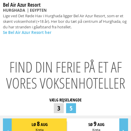
Bel Air Azur Resort
HURGHADA
| EGYPTEN
Lige ved Det Røde Hav i Hurghada ligger Bel Air Azur Resort, som er et
skønt voksenhotel (+18 år). Her bor du tæt på centrum af Hurghada, og
du har stranden i gåafstand fra hotellet.
Se Bel Air Azur Resort her
FIND DIN FERIE PÅ ET AF
VORES VOKSENHOTELLER
VÆLG REJSELÆNGDE
3
5
8
9
LØ
AUG
SØ
AUG
Kreta
Kreta