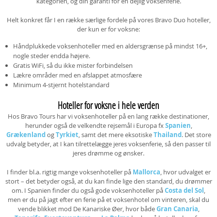
kategorien, og din garanti for en dejlig voksenferie.
Helt konkret får I en række særlige fordele på vores Bravo Duo hoteller,
der kun er for voksne:
Håndplukkede voksenhoteller med en aldersgrænse på mindst 16+,
nogle steder endda højere.
Gratis WiFi, så du ikke mister forbindelsen
Lækre områder med en afslappet atmosfære
Minimum 4-stjernt hotelstandard
Hoteller for voksne i hele verden
Hos Bravo Tours har vi voksenhoteller på en lang række destinationer,
herunder også de velkendte rejsemål i Europa fx
Spanien
,
Grækenland
og
Tyrkiet
, samt det mere eksotiske
Thailand
. Det store
udvalg betyder, at I kan tilrettelægge jeres voksenferie, så den passer til
jeres drømme og ønsker.
I finder bl.a. rigtig mange voksenhoteller på
Mallorca
, hvor udvalget er
stort – det betyder også, at du kan finde lige den standard, du drømmer
om. I Spanien finder du også gode voksenhoteller på
Costa del Sol
,
men er du på jagt efter en ferie på et voksenhotel om vinteren, skal du
vende blikket mod De Kanariske Øer, hvor både
Gran Canaria
,