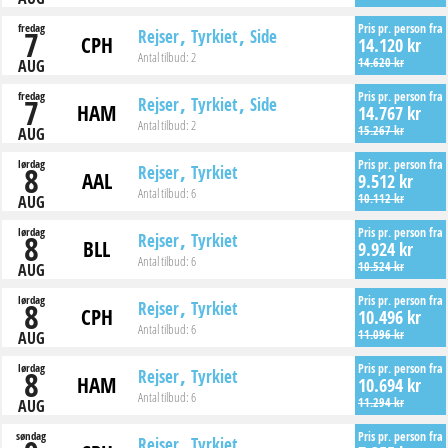
fredag
Pris pr. person fra
7
Rejser
Tyrkiet
Side
CPH
14.120 kr
Antal tilbud:
2
14.620 kr
AUG
fredag
Pris pr. person fra
7
Rejser
Tyrkiet
Side
HAM
14.767 kr
Antal tilbud:
2
15.267 kr
AUG
lørdag
Pris pr. person fra
8
Rejser
Tyrkiet
AAL
9.512 kr
Antal tilbud:
6
10.112 kr
AUG
lørdag
Pris pr. person fra
8
Rejser
Tyrkiet
BLL
9.924 kr
Antal tilbud:
6
10.524 kr
AUG
lørdag
Pris pr. person fra
8
Rejser
Tyrkiet
CPH
10.496 kr
Antal tilbud:
6
11.096 kr
AUG
lørdag
Pris pr. person fra
8
Rejser
Tyrkiet
HAM
10.694 kr
Antal tilbud:
6
11.294 kr
AUG
søndag
Pris pr. person fra
Rejser
Tyrkiet