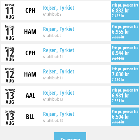
tirsdag
Pris pr. person fra
11
Rejser
Tyrkiet
CPH
6.832 kr
Antal tilbud:
9
7.432 kr
AUG
tirsdag
Pris pr. person fra
11
Rejser
Tyrkiet
HAM
6.955 kr
Antal tilbud:
9
7.555 kr
AUG
onsdag
Pris pr. person fra
12
Rejser
Tyrkiet
CPH
6.944 kr
Antal tilbud:
11
7.544 kr
AUG
onsdag
Pris pr. person fra
12
Rejser
Tyrkiet
HAM
7.030 kr
Antal tilbud:
11
7.630 kr
AUG
torsdag
Pris pr. person fra
13
Rejser
Tyrkiet
AAL
6.981 kr
Antal tilbud:
13
7.581 kr
AUG
torsdag
Pris pr. person fra
13
Rejser
Tyrkiet
BLL
6.504 kr
Antal tilbud:
13
7.104 kr
AUG
Se mere