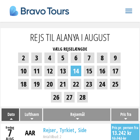
REJS TIL ALANYA I AUGUST
VÆLG REJSELÆNGDE
2
3
4
5
6
7
8
9
10
11
12
13
14
15
16
17
18
19
20
21
22
23
24
25
26
27
28
Dato
Lufthavn
Rejsemål
Pris fra
fredag
Pris pr. person fra
7
Rejser
Tyrkiet
Side
AAR
13.242 kr
Antal tilbud:
2
13.742 kr
AUG