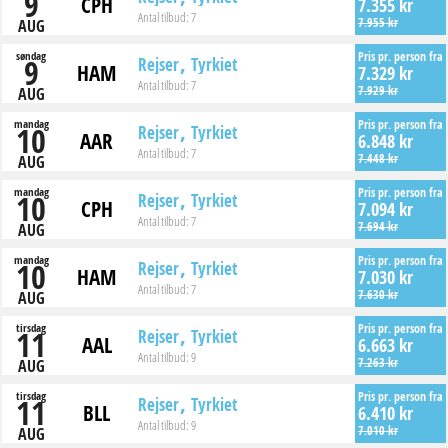
9
CPH
7.355 kr
Antal tilbud:
7
7.955 kr
AUG
søndag
Pris pr. person fra
9
Rejser
Tyrkiet
HAM
7.329 kr
Antal tilbud:
7
7.929 kr
AUG
mandag
Pris pr. person fra
10
Rejser
Tyrkiet
AAR
6.848 kr
Antal tilbud:
7
7.448 kr
AUG
mandag
Pris pr. person fra
10
Rejser
Tyrkiet
CPH
7.094 kr
Antal tilbud:
7
7.694 kr
AUG
mandag
Pris pr. person fra
10
Rejser
Tyrkiet
HAM
7.030 kr
Antal tilbud:
7
7.630 kr
AUG
tirsdag
Pris pr. person fra
11
Rejser
Tyrkiet
AAL
6.663 kr
Antal tilbud:
9
7.263 kr
AUG
tirsdag
Pris pr. person fra
11
Rejser
Tyrkiet
BLL
6.410 kr
Antal tilbud:
9
7.010 kr
AUG