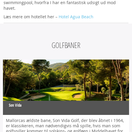
swimmingpool, hvorfra I har en fantastisk udsigt ud mod
havet.
Læs mere om hotellet her –
Hotel Agua Beach
GOLFBANER
Son Vida
Mallorcas ældste bane, Son Vida Golf, der blev åbnet i 1964,
er klassikeren, man nødvendigvis må spille, hvis man som
golfspiller kommer til solskins- og golføen i Middelhavet for