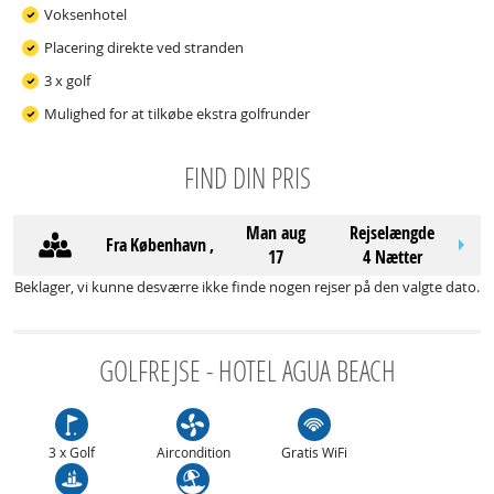
Voksenhotel
Placering direkte ved stranden
3 x golf
Mulighed for at tilkøbe ekstra golfrunder
FIND DIN PRIS
man aug
Rejselængde
Fra
København
,
17
4 Nætter
Beklager, vi kunne desværre ikke finde nogen rejser på den valgte dato.
GOLFREJSE - HOTEL AGUA BEACH
3 x Golf
Aircondition
Gratis WiFi