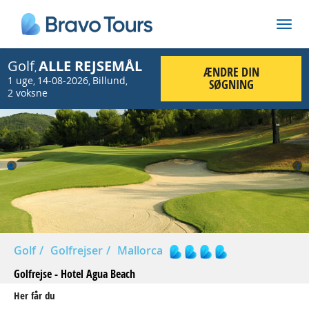
Golf
ALLE REJSEMÅL
,
ÆNDRE DIN
1 uge
14-08-2026
Billund
,
,
,
SØGNING
2 voksne
Prev
Nex
Golf
Golfrejser
Mallorca
Golfrejse - Hotel Agua Beach
Her får du