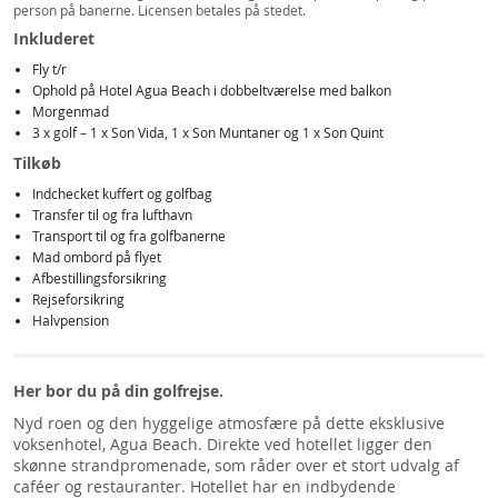
person på banerne. Licensen betales på stedet.
Inkluderet
Fly t/r
Ophold på Hotel Agua Beach i dobbeltværelse med balkon
Morgenmad
3 x golf – 1 x Son Vida, 1 x Son Muntaner og 1 x Son Quint
Tilkøb
Indchecket kuffert og golfbag
Transfer til og fra lufthavn
Transport til og fra golfbanerne
Mad ombord på flyet
Afbestillingsforsikring
Rejseforsikring
Halvpension
Her bor du på din golfrejse.
Nyd roen og den hyggelige atmosfære på dette eksklusive
voksenhotel, Agua Beach. Direkte ved hotellet ligger den
skønne strandpromenade, som råder over et stort udvalg af
caféer og restauranter. Hotellet har en indbydende