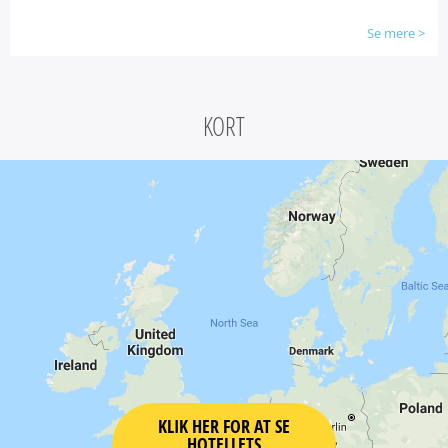
Se mere
>
KORT
KLIK HER FOR AT SE
HOTELLETS