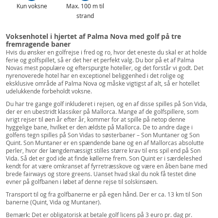
Kun voksne
Max. 100 m til
strand
Voksenhotel i hjertet af Palma Nova med golf på tre
fremragende baner
Hvis du ønsker en golfrejse i fred og ro, hvor det eneste du skal er at holde
ferie og golfspillet, så er det her et perfekt valg. Du bor på et af Palma
Novas mest populære og efterspurgte hoteller, og det forstår vi godt. Det
nyrenoverede hotel har en exceptionel beliggenhed i det rolige og
eksklusive område af Palma Nova og måske vigtigst af alt, så er hotellet
udelukkende forbeholdt voksne.
Du har tre gange golf inkluderet i rejsen, og en af disse spilles på Son Vida,
der er en ubestridt klassiker på Mallorca. Mange af de golfspillere, som
ivrigt rejser til øen år efter år, kommer for at spille på netop denne
hyggelige bane, hvilket er den ældste på Mallorca. De to andre dage i
golfens tegn spilles på Son Vidas to søsterbaner – Son Muntaner og Son
Quint. Son Muntaner er en spændende bane og en af Mallorcas absolutte
perler, hvor der længdemæssigt stilles større krav til ens spil end på Son
Vida. Så det er god ide at finde køllerne frem. Son Quint er i særdeleshed
kendt for at være omkranset af fyrretræsskove og være en åben bane med
brede fairways og store greens. Uanset hvad skal du nok få testet dine
evner på golfbanen i løbet af denne rejse til solskinsøen.
Transport til og fra golfbanerne er på egen hånd. Der er ca. 13 km til Son
banerne (Quint, Vida og Muntaner).
Bemærk: Det er obligatorisk at betale golf licens på 3 euro pr. dag pr.