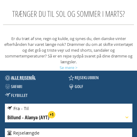
TRÆNGER DU TIL SOL OG SOMMER I MARTS?
Er du træt af sne, regn og kulde, og synes du, den danske vinter
efterhånden har varet længe nok? Drømmer du om at skifte vintertøjet
og det grå og triste vejr ud med shorts, sandaler og
sommertemperaturer? Så er en rejse sydpå svaret på dine drømme og
længsler.
Se mere
>
ALLE REJSEMÅL
REJSEKLUBBEN
SAFARI
GOLF
FLYBILLET
Fra - Til
Billund
-
Alanya (AYT)
Rejselængde