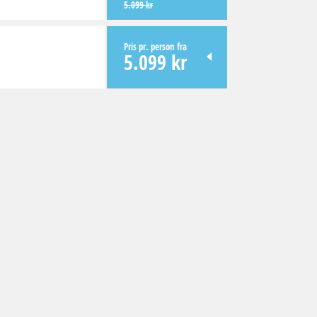
5.099 kr
Pris pr. person fra
5.099 kr