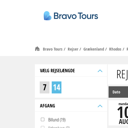
Bravo Tours
/
Rejser
/
Grækenland
/
Rhodos
/
RE
VÆLG REJSELÆNGDE
7
14
Dato
1
manda
AFGANG
Billund (19)
AU
København (0)