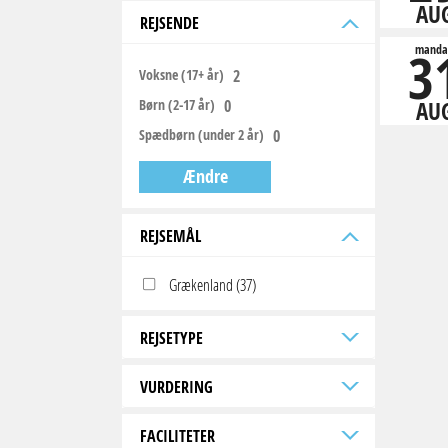
AU
REJSENDE
3
manda
Voksne (17+ år)
Børn (2-17 år)
AU
Spædbørn (under 2 år)
Ændre
REJSEMÅL
Grækenland (37)
REJSETYPE
VURDERING
FACILITETER