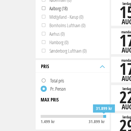
1
lørda
Aalborg (18)
Midtjylland - Karup (0)
AU
Bornholms Lufthavn (0)
1
manda
Aarhus (0)
Hamborg (0)
AU
Sønderborg Lufthavn (0)
1
manda
PRIS
AU
Total pris
Pr. Person
2
lørda
MAX PRIS
AU
31.899 kr
2
lørda
1.499 kr
31.899 kr