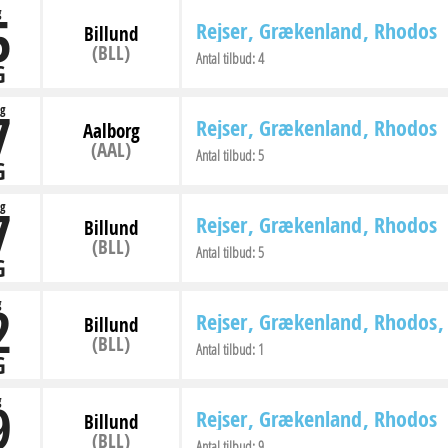
5
g
Rejser
Grækenland
Rhodos
Billund
(BLL)
Antal tilbud:
4
G
7
g
Rejser
Grækenland
Rhodos
Aalborg
(AAL)
Antal tilbud:
5
G
7
g
Rejser
Grækenland
Rhodos
Billund
(BLL)
Antal tilbud:
5
G
2
g
Rejser
Grækenland
Rhodos
Billund
(BLL)
Antal tilbud:
1
G
9
g
Rejser
Grækenland
Rhodos
Billund
(BLL)
Antal tilbud:
9