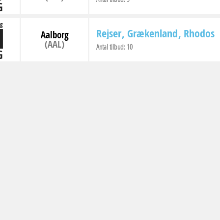
G
1
g
Rejser
Grækenland
Rhodos
Aalborg
(AAL)
Antal tilbud:
10
G