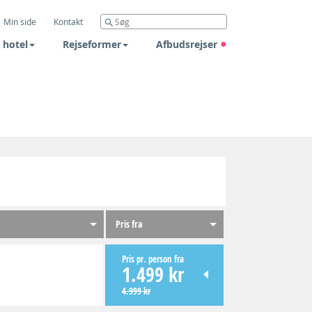
Min side
Kontakt
 hotel
Rejseformer
Afbudsrejser
Pris fra
Pris pr. person fra
1.499 kr
4.999 kr