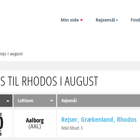
Min side
Rejsemål
Find
Rejs i august
JS TIL RHODOS I AUGUST
Lufthavn
Rejsemål
0
g
Rejser
Grækenland
Rhodos
Aalborg
(AAL)
Antal tilbud:
3
G