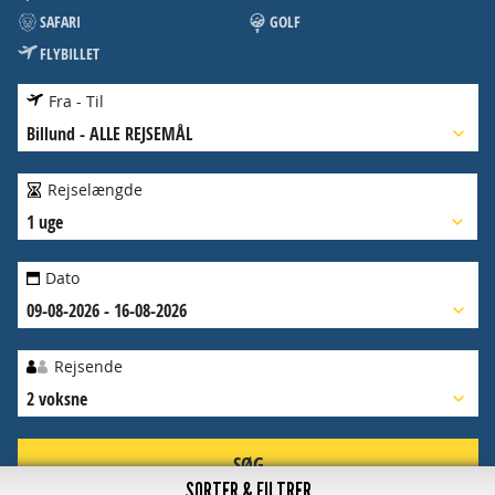
SAFARI
GOLF
FLYBILLET
Fra - Til
Billund
-
ALLE REJSEMÅL
Rejselængde
1 uge
Dato
09-08-2026 - 16-08-2026
Rejsende
2 voksne
SØG
SORTER & FILTRER