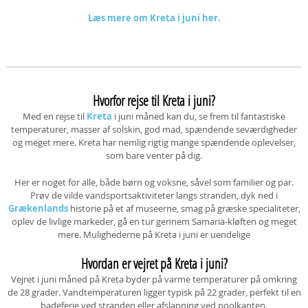
Læs mere om Kreta i juni her.
Hvorfor
rejse til Kreta i juni?
Med en rejse til
Kreta
i juni måned kan du, se frem til fantastiske
temperaturer, masser af solskin, god mad, spændende seværdigheder
og meget mere. Kreta har nemlig rigtig mange spændende oplevelser,
som bare venter på dig.
Her er noget for alle, både børn og voksne, såvel som familier og par.
Prøv de vilde vandsportsaktiviteter langs stranden, dyk ned i
Grækenlands
historie på et af museerne, smag på græske specialiteter,
oplev de livlige markeder, gå en tur gennem Samaria-kløften og meget
mere. Mulighederne på Kreta i juni er uendelige
Hvordan er vejret på Kreta i juni?
Vejret i juni måned på Kreta byder på varme temperaturer på omkring
de 28 grader. Vandtemperaturen ligger typisk på 22 grader, perfekt til en
badeferie ved stranden eller afslapning ved poolkanten.