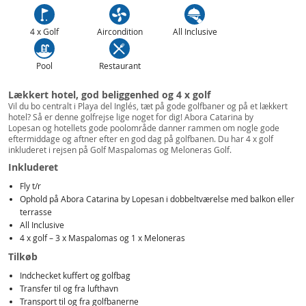
4 x Golf
Aircondition
All Inclusive
Pool
Restaurant
Lækkert hotel, god beliggenhed og 4 x golf
Vil du bo centralt i Playa del Inglés, tæt på gode golfbaner og på et lækkert
hotel? Så er denne golfrejse lige noget for dig! Abora Catarina by
Lopesan og hotellets gode poolområde danner rammen om nogle gode
eftermiddage og aftner efter en god dag på golfbanen. Du har 4 x golf
inkluderet i rejsen på Golf Maspalomas og Meloneras Golf.
Inkluderet
Fly t/r
Ophold på Abora Catarina by Lopesan i dobbeltværelse med balkon eller
terrasse
All Inclusive
4 x golf – 3 x Maspalomas og 1 x Meloneras
Tilkøb
Indchecket kuffert og golfbag
Transfer til og fra lufthavn
Transport til og fra golfbanerne