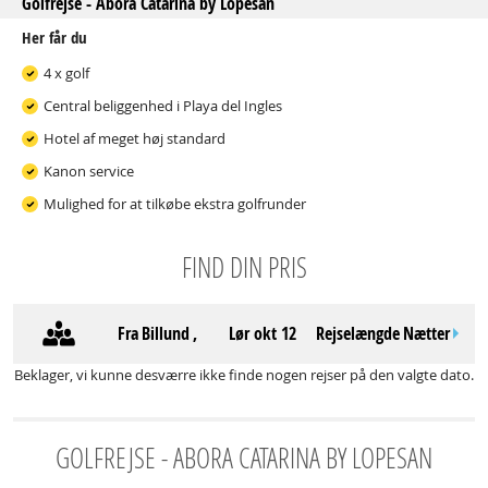
Golfrejse - Abora Catarina by Lopesan
Her får du
4 x golf
Central beliggenhed i Playa del Ingles
Hotel af meget høj standard
Kanon service
Mulighed for at tilkøbe ekstra golfrunder
FIND DIN PRIS
Fra
Billund
,
lør okt 12
Rejselængde
Nætter
Beklager, vi kunne desværre ikke finde nogen rejser på den valgte dato.
GOLFREJSE - ABORA CATARINA BY LOPESAN