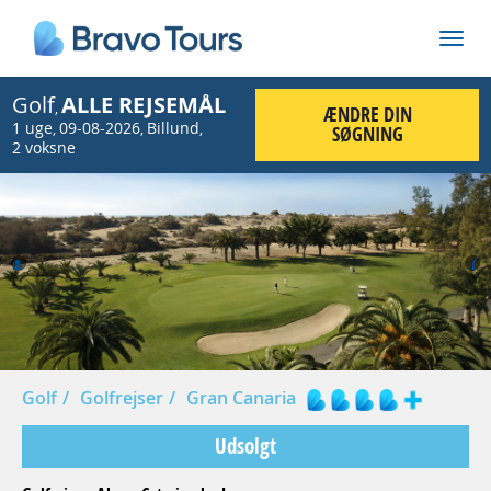
Golf
ALLE REJSEMÅL
,
ÆNDRE DIN
1 uge
09-08-2026
Billund
,
,
,
SØGNING
2 voksne
Prev
Nex
Golf
Golfrejser
Gran Canaria
Udsolgt