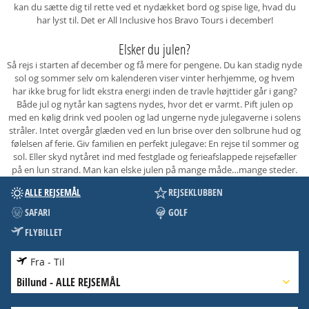
kan du sætte dig til rette ved et nydækket bord og spise lige, hvad du
har lyst til. Det er All Inclusive hos Bravo Tours i december!
Elsker du julen?
Så rejs i starten af december og få mere for pengene. Du kan stadig nyde
sol og sommer selv om kalenderen viser vinter herhjemme, og hvem
har ikke brug for lidt ekstra energi inden de travle højttider går i gang?
Både jul og nytår kan sagtens nydes, hvor det er varmt. Pift julen op
med en kølig drink ved poolen og lad ungerne nyde julegaverne i solens
stråler. Intet overgår glæden ved en lun brise over den solbrune hud og
følelsen af ferie. Giv familien en perfekt julegave: En rejse til sommer og
sol. Eller skyd nytåret ind med festglade og ferieafslappede rejsefæller
på en lun strand. Man kan elske julen på mange måde…mange steder.
ALLE REJSEMÅL
REJSEKLUBBEN
SAFARI
GOLF
FLYBILLET
Fra - Til
Billund
-
ALLE REJSEMÅL