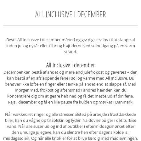
ALL INCLUSIVE I DECEMBER
Bestil All Inclusive i december måned og giv dig selv lov til at slappe af
inden jul og nytår eller tilbring højtiderne ved solnedgang på en varm
strand.
All Inclusive i december
December kan bestå af andet og mere end julefrokost og gaveræs – den
kan bestå af en afslappende ferie i sol og varme med All Inclusive. Du
behøver ikke løfte en finger eller tænke på andet end at slappe af. Med
morgenmad, frokost og aftensmad i andres hænder, kan du
koncentrere dig om at geare helt ned og få det meste ud af din ferie.
Rejs i december og få en lille pause fra kulden og mørket i Danmark.
Når vækkeuret ringer og alle stresser afsted på arbejde i frostdækkede
biler, kan du vågne op til solskin og lyden fra dovne bølger i det turkise
vand. Når alle suser ud og ind af butikker i eftermiddagsmørket efter
den umulige julegave, kan du slentre hen efter dagens kolde is i
middagssolen. Og når alle knokler for at blive færdig med madlavningen,