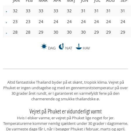
JAN
FEB
MAR
APR
MAJ
JUN
JUL
AUG
SEP
32
33
33
33
32
31
31
31
31
23
23
24
24
24
24
24
24
24
28
28
29
30
30
30
29
29
29
DAG
NAT
HAV
Altid fantastiske Thailand byder på et skønt, tropisk klima. Vejret på
Phuket er ingen undtagelse og med en gennemsnitstemperatur på over
30 grader året rundt, er I garanteret en varmefyldt ferie på den
charmerende og smukke thailandske ø.
Vejret på Phuket er vidunderligt varmt
Hvis I elsker varme, er vejret på Phuket lige noget for jer.
Temperaturerne kommer nemlig sjældent under 30 grader i dagtimerne.
De varmeste dage får I, når I besøger Phuket i februar, marts og april.