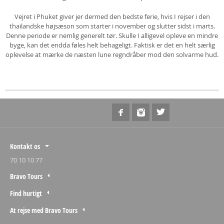
Vejret i Phuket giver jer dermed den bedste ferie, hvis I rejser i den
thailandske højsæson som starter i november og slutter sidst i marts.
Denne periode er nemlig generelt tør. Skulle I alligevel opleve en mindre
byge, kan det endda føles helt behageligt. Faktisk er det en helt særlig
oplevelse at mærke de næsten lune regndråber mod den solvarme hud.
Kontakt os
70 10 10 77
Bravo Tours
Find hurtigt
At rejse med Bravo Tours