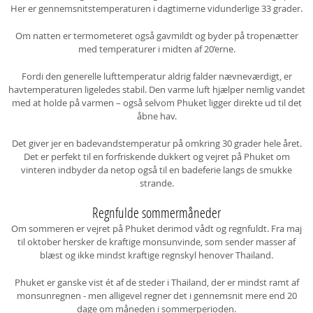
Her er gennemsnitstemperaturen i dagtimerne vidunderlige 33 grader.
Om natten er termometeret også gavmildt og byder på tropenætter
med temperaturer i midten af 20’erne.
Fordi den generelle lufttemperatur aldrig falder nævneværdigt, er
havtemperaturen ligeledes stabil. Den varme luft hjælper nemlig vandet
med at holde på varmen – også selvom Phuket ligger direkte ud til det
åbne hav.
Det giver jer en badevandstemperatur på omkring 30 grader hele året.
Det er perfekt til en forfriskende dukkert og vejret på Phuket om
vinteren indbyder da netop også til en badeferie langs de smukke
strande.
Regnfulde sommermåneder
Om sommeren er vejret på Phuket derimod vådt og regnfuldt. Fra maj
til oktober hersker de kraftige monsunvinde, som sender masser af
blæst og ikke mindst kraftige regnskyl henover Thailand.
Phuket er ganske vist ét af de steder i Thailand, der er mindst ramt af
monsunregnen - men alligevel regner det i gennemsnit mere end 20
dage om måneden i sommerperioden.