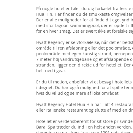
På nogle hoteller føler du dig forkælet fra førs
Hua Hin. Her finder du de smukkeste omgivelser d
Der er alle muligheder for at finde dit eget yndli
med stor lagoon swimmingpool, der er opdelt i fl
for en hver smag. Det er svært ikke at forelske si
Hyatt Regency er selvforkælelse, når det er bedst.
område til ren afslapning eller det poolområde, d
poolområde med egen kunstig strand, børnepool
7 meter høj vandrutsjebane og et afslappende o
stranden, ligger den direkte ud for hotellet. Der
helt ned i gear.
Er du til motion, anbefaler vi et besøg i hotellet
i døgnet. Du har også mulighed for at spille tenn
hvis du vil ud og se mere af lokalområdet.
Hyatt Regency Hotel Hua Hin har i alt 4 restaura
eller italienske restaurant og slutte af med en dr
Hotellet er verdensberømt for sit store prisvin
Barai Spa træder du ind i en helt anden verden
stemning og en atmosfære som 1001 nats drøm. 