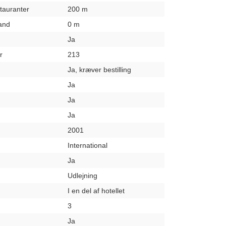
stauranter
200 m
rand
0 m
Ja
r
213
Ja, kræver bestilling
Ja
Ja
Ja
2001
International
Ja
Udlejning
I en del af hotellet
3
Ja