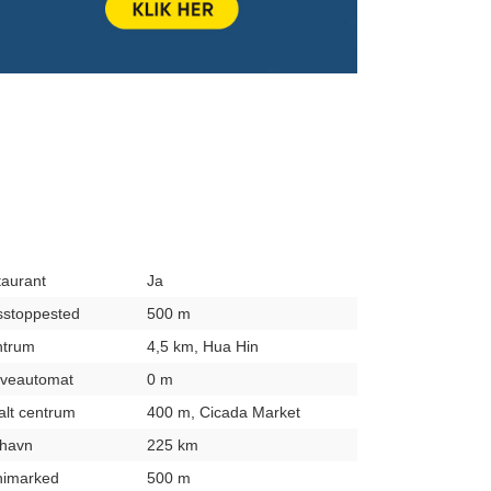
taurant
Ja
usstoppested
500 m
entrum
4,5 km, Hua Hin
hæveautomat
0 m
kalt centrum
400 m, Cicada Market
fthavn
225 km
inimarked
500 m