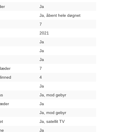
der
Ja
Ja, åbent hele døgnet
7
2021
Ja
Ja
Ja
klæder
7
elinned
4
Ja
ss
Ja, mod gebyr
læder
Ja
Ja, mod gebyr
et
Ja, satellit TV
ne
Ja