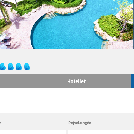
Hotellet
o
Rejselængde