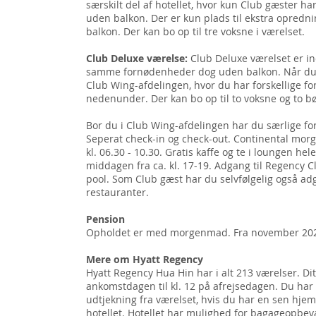
særskilt del af hotellet, hvor kun Club gæster 
uden balkon. Der er kun plads til ekstra opredni
balkon. Der kan bo op til tre voksne i værelset.
Club Deluxe værelse:
Club Deluxe værelset er i
samme fornødenheder dog uden balkon. Når du b
Club Wing-afdelingen, hvor du har forskellige f
nedenunder. Der kan bo op til to voksne og to bø
Bor du i Club Wing-afdelingen har du særlige fo
Seperat check-in og check-out. Continental mo
kl. 06.30 - 10.30. Gratis kaffe og te i loungen he
middagen fra ca. kl. 17-19. Adgang til Regency C
pool. Som Club gæst har du selvfølgelig også adga
restauranter.
Pension
Opholdet er med morgenmad. Fra november 2024 
Mere om Hyatt Regency
Hyatt Regency Hua Hin har i alt 213 værelser. Dit 
ankomstdagen til kl. 12 på afrejsedagen. Du har
udtjekning fra værelset, hvis du har en sen hjem
hotellet. Hotellet har mulighed for bagageopbev