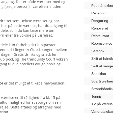
har adgang. Der er både værelser med og
Poolhåndklæ
ng (tredje person) i værelserne uden
Reception
ndrettet som Deluxe værelset og har
Rengøring
or på dette værelse, har du adgang til
Renoveret
ordele, som du kan læse mere om
rn eller tre voksne på værelset.
Restaurant
Roomservice
rdele kun forbeholdt Club-gæster.
rgenmad i Regency Club Loungen mellem
Safebox
le dagen. Gratis drinks og snack før
Skift af hånd
lub pool, og The tranquility Court voksen
ng til alle hotellets øvrige pools og
Skift af seng
Snackbar
Spa & wellne
er det muligt at tilkøbe halvpension.
Strandhåndk
Tennis
værelse er til rådighed fra kl. 15 på
 altid mulighed for at spørge om sen
TV på værels
rejse. Dette aftales og afregnes med
aring.
Vandrutsjeba