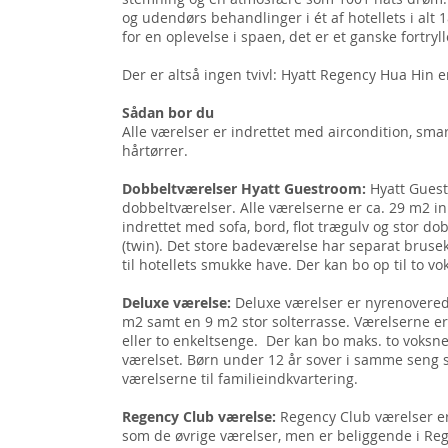
og udendørs behandlinger i ét af hotellets i alt
for en oplevelse i spaen, det er et ganske fortryl
Der er altså ingen tvivl: Hyatt Regency Hua Hin e
Sådan bor du
Alle værelser er indrettet med aircondition, smart-
hårtørrer.
Dobbeltværelser Hyatt Guestroom:
Hyatt Gues
dobbeltværelser. Alle værelserne er ca. 29 m2 in
indrettet med sofa, bord, flot trægulv og stor do
(twin). Det store badeværelse har separat bruse
til hotellets smukke have. Der kan bo op til to v
Deluxe værelse:
Deluxe værelser er nyrenovere
m2 samt en 9 m2 stor solterrasse. Værelserne e
eller to enkeltsenge. Der kan bo maks. to voksne
værelset. Børn under 12 år sover i samme seng 
værelserne til familieindkvartering.
Regency Club værelse:
Regency Club værelser er
som de øvrige værelser, men er beliggende i Re