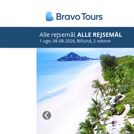
Alle rejsemål
ALLE REJSEMÅL
,
1 uge
,
08-08-2026
,
Billund
,
2 voksne
Prev