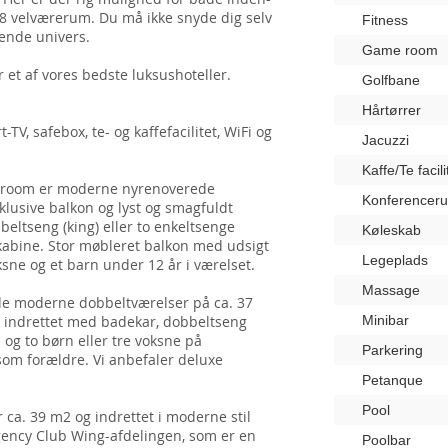
 18 velværerum. Du må ikke snyde dig selv
Fitness
lende univers.
Game room
r et af vores bedste luksushoteller.
Golfbane
Hårtørrer
TV, safebox, te- og kaffefacilitet, WiFi og
Jacuzzi
Kaffe/Te facili
troom er moderne nyrenoverede
Konferencer
klusive balkon og lyst og smagfuldt
bbeltseng (king) eller to enkeltsenge
Køleskab
kabine. Stor møbleret balkon med udsigt
Legeplads
oksne og et barn under 12 år i værelset.
Massage
de moderne dobbeltværelser på ca. 37
r indrettet med badekar, dobbeltseng
Minibar
 og to børn eller tre voksne på
Parkering
som forældre. Vi anbefaler deluxe
Petanque
Pool
 ca. 39 m2 og indrettet i moderne stil
gency Club Wing-afdelingen, som er en
Poolbar