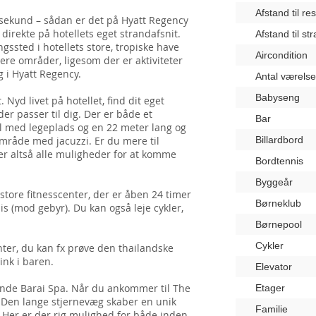
Afstand til re
te sekund – sådan er det på Hyatt Regency
irekte på hotellets eget strandafsnit.
Afstand til st
ngssted i hotellets store, tropiske have
Aircondition
ere områder, ligesom der er aktiviteter
g i Hyatt Regency.
Antal værelse
Babyseng
 Nyd livet på hotellet, find dit eget
er passer til dig. Der er både et
Bar
 med legeplads og en 22 meter lang og
mråde med jacuzzi. Er du mere til
Billardbord
 er altså alle muligheder for at komme
Bordtennis
Byggeår
s store fitnesscenter, der er åben 24 timer
Børneklub
is (mod gebyr). Du kan også leje cykler,
Børnepool
Cykler
nter, du kan fx prøve den thailandske
ink i baren.
Elevator
dende Barai Spa. Når du ankommer til The
Etager
. Den lange stjernevæg skaber en unik
Familie
Her er der rig mulighed for både inden-