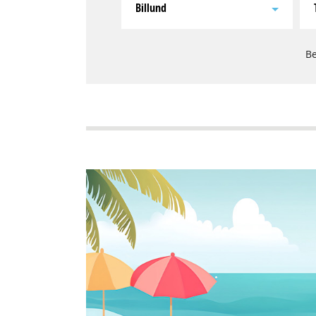
Billund
Be