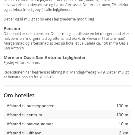
soveværelse, badeværelse og balkon/terrasse. Der er mikroovn, TV, telefon
og safebox (mod gebyr) i alle lejlgiheder.
Det er også muligt at bo ene i lejlighederne mod tillæg.
Pension
Dit ophold er uden pension. Det er muligt at tilkøbe en let morgenmad eller
halvpension (morgenmad og aftensmad ekskl. drikkevarer til aftensmad).
Morgenmad og aftensmad spises på hotellet La Caleta ca. 150 m fra Oasis
San Antonio.
Mere om Oasis San Antonio Lejligheder
Flystøj vil forekomme.
Receptionen har begrænset åbningstid. Mandag-fredag 9-19. Det er muligt
at benytte poolen fra kl. 12-16.
Om hotellet
Afstand til busstoppested
100 m
Afstand til centrum
100 m
Afstand til hæveautomat
10 m
Afstand til lufthavn
2 km