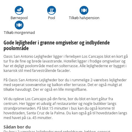
Børnepool
Pool
Tilkøb halvpension
Tilkøb morgenmad
Gode lejligheder i grønne omgivelser og indbydende
poolområde
Oasis San Antonio Lejligheder ligger i feriebyen Los Cancajos blot en kort gå
tur fra de fine og brede lavastrande. Hotellet ligger i frodige omgivelser og
har et dejligt poolområde med en solterrasse. Alle lejlighederne er bygget i
kanarisk stil med farvestrålende facader.
På Oasis San Antonio Lejligheder bor du i rummelige 2-værelses lejligheder
med seperat soveværelse og balkon eller terrasse. Det er også muligt at
tilkøbe havudsigt. Der er også en lille minigolfbane.
Vil du opleve Los Cancajos på din ferie, bor du blot en kort gåtur fra
centrum. Her ligger et udvalg af restauranter og nogle butikker langs
strandpromenaden. På blot 15 minutter i bus kan du også komme til
hovedstaden, Santa Cruz de la Palma. Du kan også gå til hovedstaden langs
med havet på ca. 45 minutter.
Sådan bor du
Du bor i 2-værelses lejligheder med opholdsrum, køkken, seperat