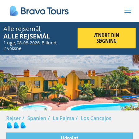
Alle rejsemål
,
ÆNDRE DIN
ALLE REJSEMÅL
SØGNING
1 uge
08-08-2026
Billund
,
,
,
2 voksne
Prev
Nex
Rejser
Spanien
La Palma
Los Cancajos
Udsolgt