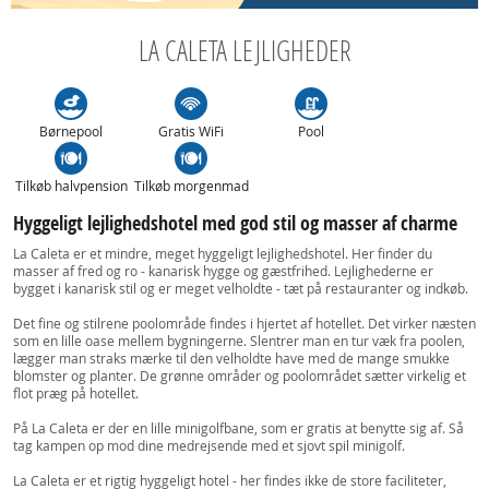
LA CALETA LEJLIGHEDER
Børnepool
Gratis WiFi
Pool
Tilkøb halvpension
Tilkøb morgenmad
Hyggeligt lejlighedshotel med god stil og masser af charme
La Caleta er et mindre, meget hyggeligt lejlighedshotel. Her finder du
masser af fred og ro - kanarisk hygge og gæstfrihed. Lejlighederne er
bygget i kanarisk stil og er meget velholdte - tæt på restauranter og indkøb.
Det fine og stilrene poolområde findes i hjertet af hotellet. Det virker næsten
som en lille oase mellem bygningerne. Slentrer man en tur væk fra poolen,
lægger man straks mærke til den velholdte have med de mange smukke
blomster og planter. De grønne områder og poolområdet sætter virkelig et
flot præg på hotellet.
På La Caleta er der en lille minigolfbane, som er gratis at benytte sig af. Så
tag kampen op mod dine medrejsende med et sjovt spil minigolf.
La Caleta er et rigtig hyggeligt hotel - her findes ikke de store faciliteter,