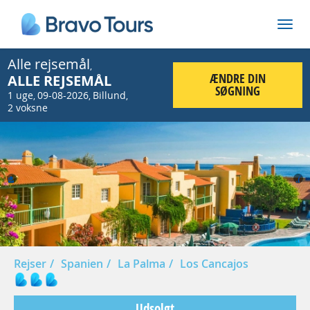
Alle rejsemål
,
ÆNDRE DIN
ALLE REJSEMÅL
SØGNING
1 uge
09-08-2026
Billund
,
,
,
2 voksne
Prev
Nex
Rejser
Spanien
La Palma
Los Cancajos
Udsolgt