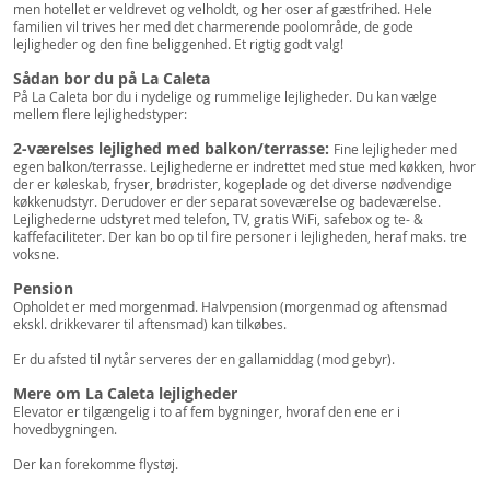
men hotellet er veldrevet og velholdt, og her oser af gæstfrihed. Hele
familien vil trives her med det charmerende poolområde, de gode
lejligheder og den fine beliggenhed. Et rigtig godt valg!
Sådan bor du på La Caleta
På La Caleta bor du i nydelige og rummelige lejligheder. Du kan vælge
mellem flere lejlighedstyper:
2-værelses lejlighed med balkon/terrasse:
Fine lejligheder med
egen balkon/terrasse. Lejlighederne er indrettet med stue med køkken, hvor
der er køleskab, fryser, brødrister, kogeplade og det diverse nødvendige
køkkenudstyr. Derudover er der separat soveværelse og badeværelse.
Lejlighederne udstyret med telefon, TV, gratis WiFi, safebox og te- &
kaffefaciliteter. Der kan bo op til fire personer i lejligheden, heraf maks. tre
voksne.
Pension
Opholdet er med morgenmad. Halvpension (morgenmad og aftensmad
ekskl. drikkevarer til aftensmad) kan tilkøbes.
Er du afsted til nytår serveres der en gallamiddag (mod gebyr).
Mere om La Caleta lejligheder
Elevator er tilgængelig i to af fem bygninger, hvoraf den ene er i
hovedbygningen.
Der kan forekomme flystøj.