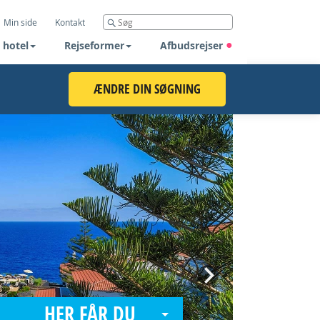
Min side
Kontakt
 hotel
Rejseformer
Afbudsrejser
ÆNDRE DIN SØGNING
Next
HER FÅR DU