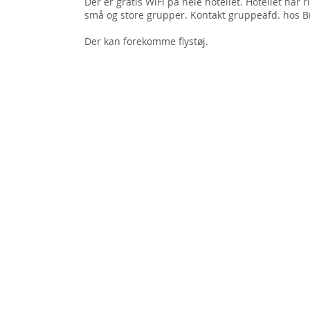
Der er gratis WiFi på hele hotellet. Hotellet har r
små og store grupper. Kontakt gruppeafd. hos Br
Der kan forekomme flystøj.