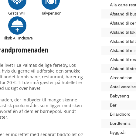
A la carte res
Gratis WiFi
Halvpension
Afstand til b
Afstand til c
Afstand til lo
Tilkøb All Inclusive
Afstand til lu
 strandpromenaden
Afstand til m
Afstand til re
e livet i La Palmas dejlige ferieby, Los
Afstand til st
, hvis du gerne vil udforske den smukke
ndt andet tennisbane, restaurant, barer og
Aircondition
 for 20
€.
Til de små gæster på hotellet er
Antal værelse
d udsigt over havet.
Babyseng
menaden, der indbyder til mange skønne
ntastisk poolområde, som ligger med skøn
Bar
 hvoraf én af dem er børnepool. Rundt
Billardbord
ster.
Bordtennis
Byggeår
er er indrettet med separat bad/toilet og