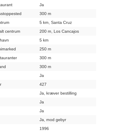
taurant
Ja
usstoppested
300 m
entrum
5 km, Santa Cruz
kalt centrum
200 m, Los Cancajos
fthavn
5 km
inimarked
250 m
stauranter
300 m
rand
300 m
Ja
r
427
Ja, kræver bestilling
Ja
Ja
Ja, mod gebyr
1996