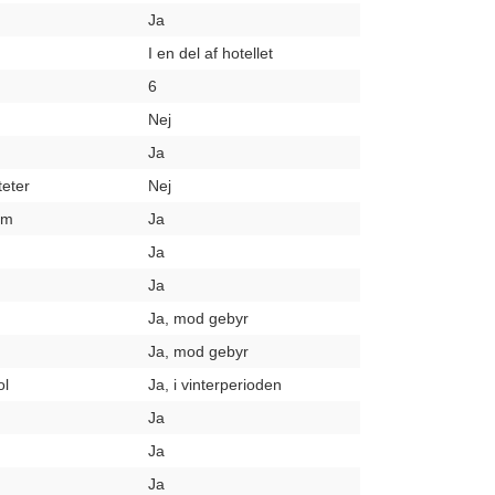
Ja
I en del af hotellet
6
Nej
Ja
teter
Nej
um
Ja
Ja
Ja
Ja, mod gebyr
Ja, mod gebyr
ol
Ja, i vinterperioden
Ja
Ja
Ja