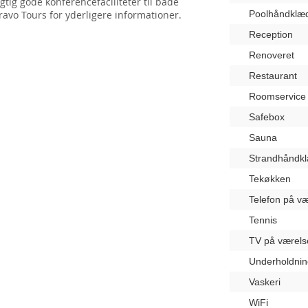
igtig gode konferencefaciliteter til både
avo Tours for yderligere informationer.
Poolhåndklæ
Reception
Renoveret
Restaurant
Roomservice
Safebox
Sauna
Strandhåndk
Tekøkken
Telefon på væ
Tennis
TV på værels
Underholdnin
Vaskeri
WiFi