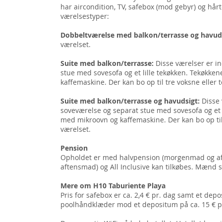
har aircondition, TV, safebox (mod gebyr) og hårt
værelsestyper:
Dobbeltværelse med balkon/terrasse og havud
værelset.
Suite med balkon/terrasse:
Disse værelser er i
stue med sovesofa og et lille tekøkken. Tekøkke
kaffemaskine. Der kan bo op til tre voksne eller 
Suite med balkon/terrasse og havudsigt:
Disse 
soveværelse og separat stue med sovesofa og et l
med mikroovn og kaffemaskine. Der kan bo op til 
værelset.
Pension
Opholdet er med halvpension (morgenmad og aft
aftensmad) og All Inclusive kan tilkøbes. Mænd
Mere om H10 Taburiente Playa
Pris for safebox er ca. 2,4 € pr. dag samt et dep
poolhåndklæder mod et depositum på ca. 15 € pr