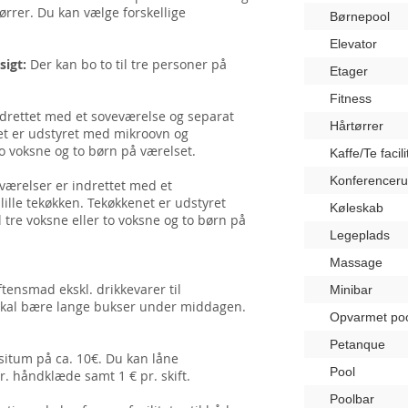
ørrer. Du kan vælge forskellige
Børnepool
Elevator
sigt:
Der kan bo to til tre personer på
Etager
Fitness
ndrettet med et soveværelse og separat
Hårtørrer
net er udstyret med mikroovn og
to voksne og to børn på værelset.
Kaffe/Te facili
Konferencer
værelser er indrettet med et
ille tekøkken. Tekøkkenet er udstyret
Køleskab
tre voksne eller to voksne og to børn på
Legeplads
Massage
ensmad ekskl. drikkevarer til
Minibar
 skal bære lange bukser under middagen.
Opvarmet po
Petanque
ositum på ca. 10€. Du kan låne
Pool
. håndklæde samt 1 € pr. skift.
Poolbar