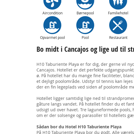
Aircondition
Børnepool
Familiehotel
Opvarmet pool
Pool
Restaurant
Bo midt i Cancajos og lige ud til
H10 Taburiente Playa er for dig, der gerne vil nyd
Cancajos. Hotellet er det perfekte udgangspunkt
ø. På hotellet har du mange fine faciliteter, bla
et dejligt poolområde. Udstyr til tennis kan lejes
der en fin legeplads ved siden af poolområde me
Hotellet ligger samtidig lige ned til strandpro
gåture langs vandet. På hotellet finder du et fa
udsigt ud over havet. Tre laguneformede pools,
om er der solsenge og parasoller til hotellets gæ
Sådan bor du Hotel H10 Taburiente Playa
På H10 Taburiente Playa bor du godt. Alle værels