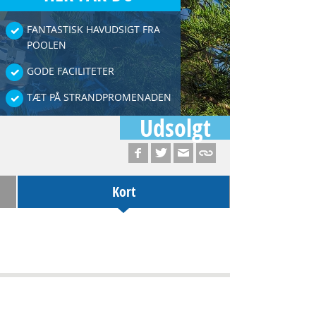
FANTASTISK HAVUDSIGT FRA
POOLEN
GODE FACILITETER
TÆT PÅ STRANDPROMENADEN
Udsolgt
Kort