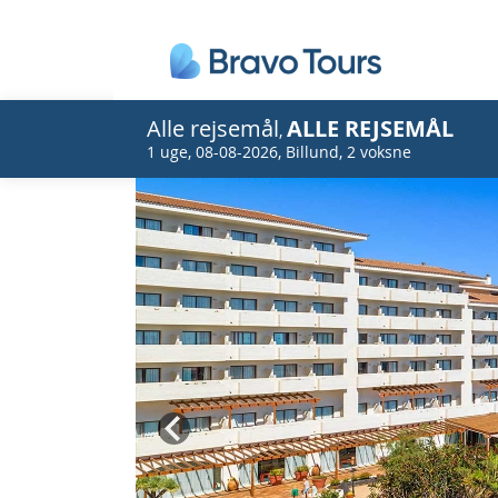
Alle rejsemål
ALLE REJSEMÅL
,
1 uge
,
08-08-2026
,
Billund
,
2 voksne
Prev