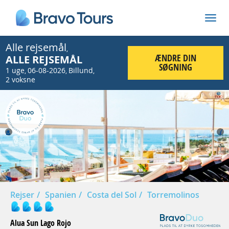
Alle rejsemål
,
ÆNDRE DIN
ALLE REJSEMÅL
SØGNING
1 uge
06-08-2026
Billund
,
,
,
2 voksne
Prev
Nex
Rejser
Spanien
Costa del Sol
Torremolinos
Alua Sun Lago Rojo