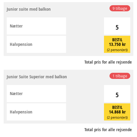
Junior suite med balkon
9 tilbage
Nætter
5
BESTIL
Halvpension
13.750 kr
(2 person(er))
Total pris for alle rejsende
Junior Suite Superior med balkon
1 tilbage
Nætter
5
BESTIL
Halvpension
14.868 kr
(2 person(er))
Total pris for alle rejsende