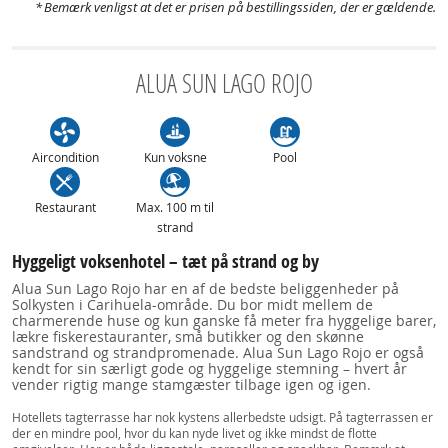
Bemærk venligst at det er prisen på bestillingssiden, der er gældende.
ALUA SUN LAGO ROJO
Aircondition
Kun voksne
Pool
Restaurant
Max. 100 m til
strand
Hyggeligt voksenhotel – tæt på strand og by
Alua Sun Lago Rojo har en af de bedste beliggenheder på
Solkysten i Carihuela-område. Du bor midt mellem de
charmerende huse og kun ganske få meter fra hyggelige barer,
lækre fiskerestauranter, små butikker og den skønne
sandstrand og strandpromenade. Alua Sun Lago Rojo er også
kendt for sin særligt gode og hyggelige stemning – hvert år
vender rigtig mange stamgæster tilbage igen og igen.
Hotellets tagterrasse har nok kystens allerbedste udsigt. På tagterrassen er
der en mindre pool, hvor du kan nyde livet og ikke mindst de flotte