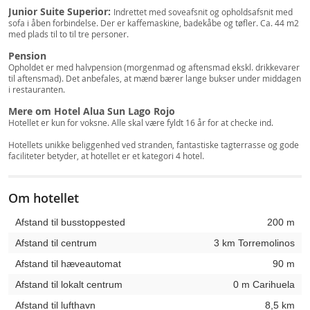
Junior Suite Superior:
Indrettet med soveafsnit og opholdsafsnit med
sofa i åben forbindelse. Der er kaffemaskine, badekåbe og tøfler. Ca. 44 m2
med plads til to til tre personer.
Pension
Opholdet er med halvpension (morgenmad og aftensmad ekskl. drikkevarer
til aftensmad). Det anbefales, at mænd bærer lange bukser under middagen
i restauranten.
Mere om Hotel Alua Sun Lago Rojo
Hotellet er kun for voksne. Alle skal være fyldt 16 år for at checke ind.
Hotellets unikke beliggenhed ved stranden, fantastiske tagterrasse og gode
faciliteter betyder, at hotellet er et kategori 4 hotel.
Om hotellet
Afstand til busstoppested
200 m
Afstand til centrum
3 km Torremolinos
Afstand til hæveautomat
90 m
Afstand til lokalt centrum
0 m Carihuela
Afstand til lufthavn
8,5 km