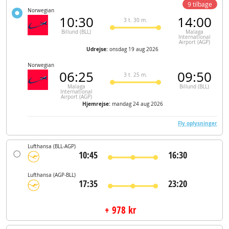
9 tilbage
Norwegian
10:30
14:00
3 t. 30 m.
Billund (BLL)
Malaga
International
Airport (AGP)
Udrejse:
onsdag 19 aug 2026
Norwegian
06:25
09:50
3 t. 25 m.
Malaga
Billund (BLL)
International
Airport (AGP)
Hjemrejse:
mandag 24 aug 2026
Fly oplysninger
Lufthansa
(BLL-AGP)
10:45
16:30
Lufthansa
(AGP-BLL)
17:35
23:20
+ 978 kr