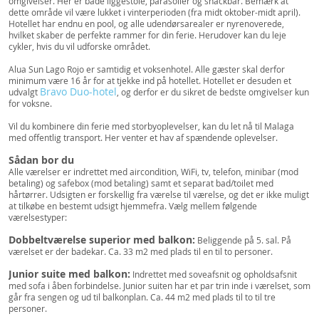
omgivelser. Her er både liggestole, parasoller og snackbar. Bemærk at
dette område vil være lukket i vinterperioden (fra midt oktober-midt april).
Hotellet har endnu en pool, og alle udendørsarealer er nyrenoverede,
hvilket skaber de perfekte rammer for din ferie. Herudover kan du leje
cykler, hvis du vil udforske området.
Alua Sun Lago Rojo er samtidig et voksenhotel. Alle gæster skal derfor
minimum være 16 år for at tjekke ind på hotellet. Hotellet er desuden et
Bravo Duo-hotel
udvalgt
, og derfor er du sikret de bedste omgivelser kun
for voksne.
Vil du kombinere din ferie med storbyoplevelser, kan du let nå til Malaga
med offentlig transport. Her venter et hav af spændende oplevelser.
Sådan bor du
Alle værelser er indrettet med aircondition, WiFi, tv, telefon, minibar (mod
betaling) og safebox (mod betaling) samt et separat bad/toilet med
hårtørrer. Udsigten er forskellig fra værelse til værelse, og det er ikke muligt
at tilkøbe en bestemt udsigt hjemmefra. Vælg mellem følgende
værelsestyper:
Dobbeltværelse superior med balkon:
Beliggende på 5. sal. På
værelset er der badekar. Ca. 33 m2 med plads til en til to personer.
Junior suite med balkon:
Indrettet med soveafsnit og opholdsafsnit
med sofa i åben forbindelse. Junior suiten har et par trin inde i værelset, som
går fra sengen og ud til balkonplan. Ca. 44 m2 med plads til to til tre
personer.