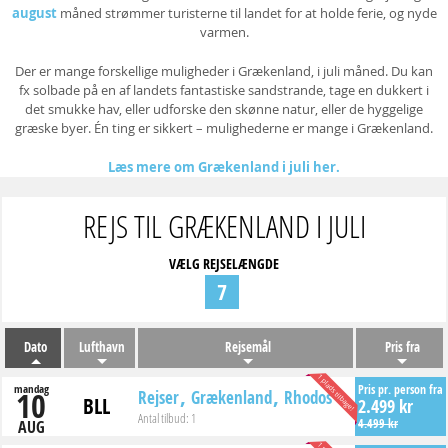
august
måned strømmer turisterne til landet for at holde ferie, og nyde
varmen.
Der er mange forskellige muligheder i Grækenland, i juli måned. Du kan
fx solbade på en af landets fantastiske sandstrande, tage en dukkert i
det smukke hav, eller udforske den skønne natur, eller de hyggelige
græske byer. Én ting er sikkert – mulighederne er mange i Grækenland.
Læs mere om Grækenland i juli her.
REJS TIL GRÆKENLAND I JULI
VÆLG REJSELÆNGDE
7
Dato
Lufthavn
Rejsemål
Pris fra
1 plads tilbage!
mandag
Pris pr. person fra
10
Rejser
Grækenland
Rhodos
BLL
2.499 kr
Antal tilbud:
1
4.499 kr
AUG