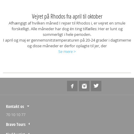
Vejret på Rhodos fra april til oktober
Afhængigt af hvilken måned I rejser til Rhodos i, er vejret en smule
forskelligt. Alle måneder har dog én ting tilfælles: Her er lunt og
sommerligt i hele perioden.
I april og maj er gennemsnitstemperaturen på 20-24 grader i dagtimerne
og disse måneder er derfor oplagte til jer, der
Se mere
>
Kontakt os
70 10 10 77
Bravo Tours