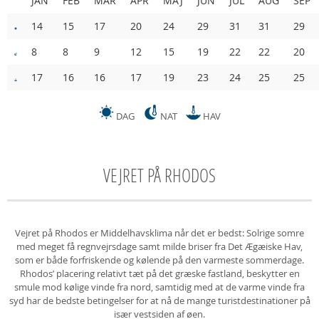
JAN
FEB
MAR
APR
MAJ
JUN
JUL
AUG
SEP
14
15
17
20
24
29
31
31
29
8
8
9
12
15
19
22
22
20
17
16
16
17
19
23
24
25
25
DAG
NAT
HAV
VEJRET PÅ RHODOS
Vejret på Rhodos er Middelhavsklima når det er bedst: Solrige somre
med meget få regnvejrsdage samt milde briser fra Det Ægæiske Hav,
som er både forfriskende og kølende på den varmeste sommerdage.
Rhodos’ placering relativt tæt på det græske fastland, beskytter en
smule mod kølige vinde fra nord, samtidig med at de varme vinde fra
syd har de bedste betingelser for at nå de mange turistdestinationer på
især vestsiden af øen.