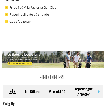
Fri golf på Villa Padierna Golf Club
Placering direkte på stranden
Gode faciliteter
FIND DIN PRIS
Rejselængde
Fra
Billund
,
man okt 19
7 Nætter
Vælg fly