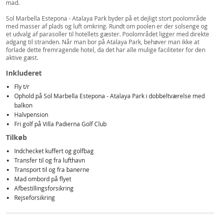
mad.
Sol Marbella Estepona - Atalaya Park byder på et dejligt stort poolområde
med masser af plads og luft omkring. Rundt om poolen er der solsenge og
et udvalg af parasoller til hotellets gæster. Poolområdet ligger med direkte
adgang til stranden. Når man bor på Atalaya Park, behøver man ikke at
forlade dette fremragende hotel, da det har alle mulige faciliteter for den
aktive gæst.
Inkluderet
Fly t/r
Ophold på Sol Marbella Estepona - Atalaya Park i dobbeltværelse med
balkon
Halvpension
Fri golf på Villa Padierna Golf Club
Tilkøb
Indchecket kuffert og golfbag
Transfer til og fra lufthavn
Transport til og fra banerne
Mad ombord på flyet
Afbestillingsforsikring
Rejseforsikring