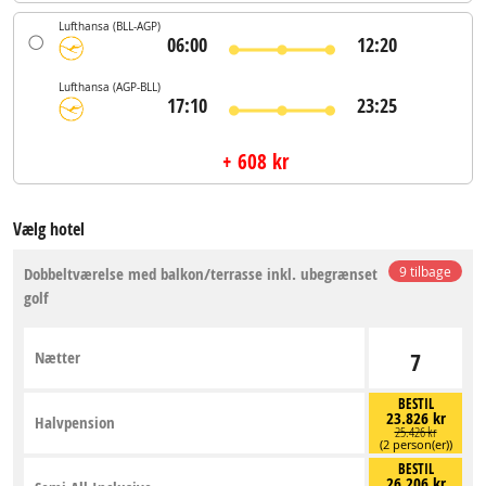
Lufthansa
(BLL-AGP)
06:00
12:20
Lufthansa
(AGP-BLL)
17:10
23:25
+ 608 kr
Vælg hotel
Dobbeltværelse med balkon/terrasse inkl. ubegrænset
9 tilbage
golf
Nætter
7
BESTIL
23.826 kr
Halvpension
25.426 kr
(2 person(er))
BESTIL
26.206 kr