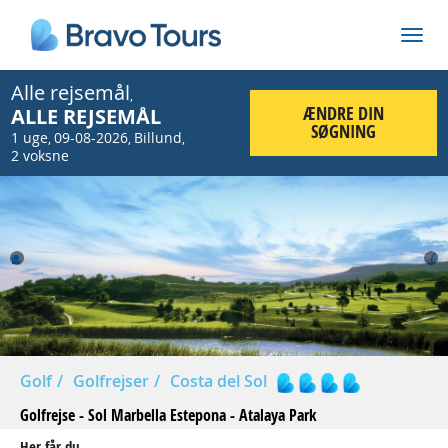
Alle rejsemål
,
ÆNDRE DIN
ALLE REJSEMÅL
SØGNING
1 uge
09-08-2026
Billund
,
,
,
2 voksne
Prev
Nex
Golf
Golfrejser
Costa del Sol
Golfrejse - Sol Marbella Estepona - Atalaya Park
Her får du