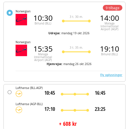
9 tilbage
Norwegian
10:30
14:00
3 t. 30 m.
Billund (BLL)
Malaga
International
Airport (AGP)
Udrejse:
mandag 19 okt 2026
Norwegian
15:35
19:10
3 t. 35 m.
Malaga
Billund (BLL)
International
Airport (AGP)
Hjemrejse:
mandag 26 okt 2026
Fly oplysninger
Lufthansa
(BLL-AGP)
10:45
16:45
Lufthansa
(AGP-BLL)
17:10
23:25
+ 608 kr