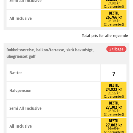
Semi All Inclusive
27.806 kr
(2 person(er))
BESTIL
26.766 kr
All Inclusive
28.366 kr
(2 person(er))
Total pris for alle rejsende
Dobbeltværelse, balkon/terrasse, skrå havudsigt,
2 tilbage
ubegrænset golf
Nætter
7
BESTIL
24.922 kr
Halvpension
26.522 kr
(2 person(er))
BESTIL
27.302 kr
Semi All Inclusive
28.902 kr
(2 person(er))
BESTIL
27.862 kr
All Inclusive
29.462 kr
(2 person(er))