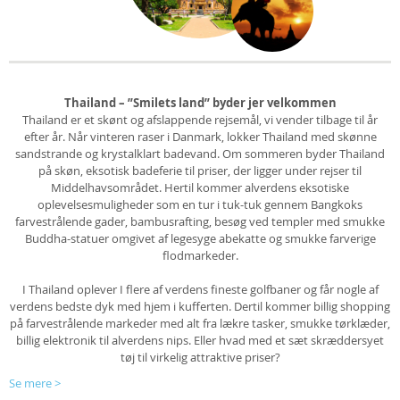
Thailand – ”Smilets land” byder jer velkommen
Thailand er et skønt og afslappende rejsemål, vi vender tilbage til år
efter år. Når vinteren raser i Danmark, lokker Thailand med skønne
sandstrande og krystalklart badevand. Om sommeren byder Thailand
på skøn, eksotisk badeferie til priser, der ligger under rejser til
Middelhavsområdet. Hertil kommer alverdens eksotiske
oplevelsesmuligheder som en tur i tuk-tuk gennem Bangkoks
farvestrålende gader, bambusrafting, besøg ved templer med smukke
Buddha-statuer omgivet af legesyge abekatte og smukke farverige
flodmarkeder.
I Thailand oplever I flere af verdens fineste golfbaner og får nogle af
verdens bedste dyk med hjem i kufferten. Dertil kommer billig shopping
på farvestrålende markeder med alt fra lækre tasker, smukke tørklæder,
billig elektronik til alverdens nips. Eller hvad med et sæt skræddersyet
tøj til virkelig attraktive priser?
Se mere
>