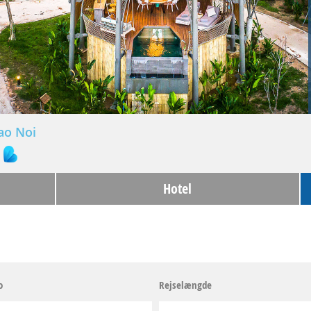
ao Noi
Hotel
o
Rejselængde