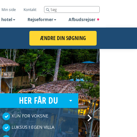
Min side
Kontakt
 hotel
Rejseformer
Afbudsrejser
ÆNDRE DIN SØGNING
HER FÅR DU
Next
KUN FOR VOKSNE
LUKSUS I EGEN VILLA