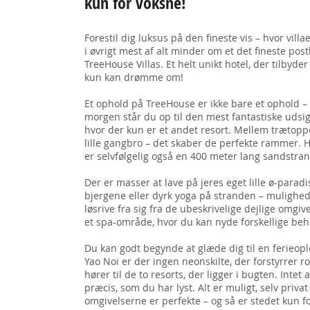
kun for voksne!
Forestil dig luksus på den fineste vis – hvor villa
i øvrigt mest af alt minder om et det fineste post
TreeHouse Villas. Et helt unikt hotel, der tilbyder
kun kan drømme om!
Et ophold på TreeHouse er ikke bare et ophold – d
morgen står du op til den mest fantastiske udsigt, 
hvor der kun er et andet resort. Mellem trætoppe
lille gangbro – det skaber de perfekte rammer. H
er selvfølgelig også en 400 meter lang sandstran
Der er masser at lave på jeres eget lille ø-paradis
bjergene eller dyrk yoga på stranden – mulighe
løsrive fra sig fra de ubeskrivelige dejlige omgiv
et spa-område, hvor du kan nyde forskellige beh
Du kan godt begynde at glæde dig til en ferieop
Yao Noi er der ingen neonskilte, der forstyrrer r
hører til de to resorts, der ligger i bugten. Intet
præcis, som du har lyst. Alt er muligt, selv privat 
omgivelserne er perfekte – og så er stedet kun fo