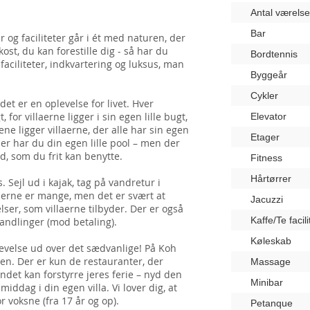
Antal værelse
Bar
er og faciliteter går i ét med naturen, der
kost, du kan forestille dig - så har du
Bordtennis
 faciliteter, indkvartering og luksus, man
Byggeår
Cykler
et er en oplevelse for livet. Hver
for villaerne ligger i sin egen lille bugt,
Elevator
ne ligger villaerne, der alle har sin egen
Etager
er har du din egen lille pool – men der
d, som du frit kan benytte.
Fitness
Hårtørrer
. Sejl ud i kajak, tag på vandretur i
derne er mange, men det er svært at
Jacuzzi
elser, som villaerne tilbyder. Der er også
Kaffe/Te facili
andlinger (mod betaling).
Køleskab
levelse ud over det sædvanlige! På Koh
oen. Der er kun de restauranter, der
Massage
 andet kan forstyrre jeres ferie – nyd den
Minibar
middag i din egen villa. Vi lover dig, at
r voksne (fra 17 år og op).
Petanque