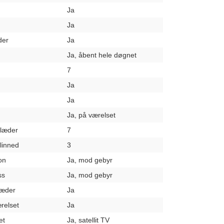
Ja
Ja
der
Ja
Ja, åbent hele døgnet
7
Ja
Ja
Ja, på værelset
klæder
7
elinned
3
on
Ja, mod gebyr
ss
Ja, mod gebyr
læder
Ja
relset
Ja
et
Ja, satellit TV