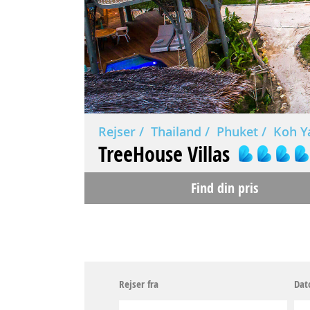
Rejser
Thailand
Phuket
Koh Y
TreeHouse Villas
Find din pris
Rejser fra
Dat