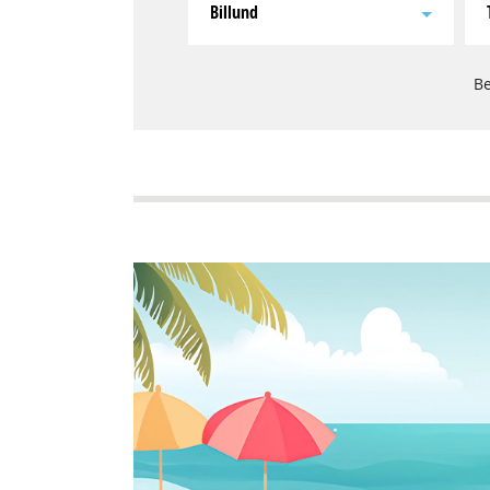
Billund
Be