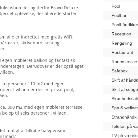
Pool
 luksushoteller og derfor Bravo Deluxe.
jernet oplevelse, der allerede starter
Poolbar
Poolhåndklæ
Reception
som alle er indrettet med gratis WiFi,
 hårtørrer, skrivebord, sofa og
Rengøring
er:
Restaurant
d egen møbleret balkon og fantastisk
Roomservice
i underetagen. Derudover er der også eget
Safebox
villaen.
Skift af hånd
ca. to personer 110 m2 med egen
den. I villaen er der en privat pool,
Skift af seng
laen.
Skønhedssal
å ca. 390 m2 med egen møbleret terrasse.
Spa & wellne
 bo op til seks personer i villaen.
Strandhåndk
Telefon på væ
t muligt at tilkøbe halvpension
TV på værels
ensmad.)