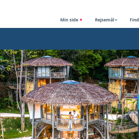
Min side
Rejsemål
Find