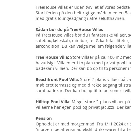
TreeHouse Villas er uden tvivl et af vores bedste
Start ferien på den helt rigtige måde med en 5-st
med gratis loungeadgang i afrejselufthavnen.
Sådan bor du på TreeHouse Villas
På TreeHouse Villas bor du i fantastiske villaer, 
safebox, køleskab, minibar, te- & kaffefaciliteter,
aircondition. Du kan vælge mellem følgende villa
Tree House Villa:
Store villaer på ca. 100 m2 me
havudsigt. Villaen er i to plan med privat pool 
badekar i villaen. Der kan bo op til to personer i 
Beachfront Pool Villa:
Store 2-plans villaer på 
møbleret terrasse og med direkte adgang til stran
samt badekar. Der kan bo op til to personer i vil
Hilltop Pool Villa:
Meget store 2-plans villaer p
Villaerne har egen pool og privat jacuzzi. Der kan
Pension
Opholdet er med morgenmad. Fra 1/11 2024 er de
(morgen- og aftensmad ekskl. drikkevarer til aft