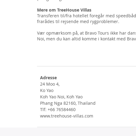
Mere om TreeHouse Villas
Transferen til/fra hotellet foregår med speedbå
frarådes til rejsende med rygproblemer.
Vær opmærksom på, at Bravo Tours ikke har dans
Noi, men du kan altid komme i kontakt med Bravo
Adresse
24 Moo 4,
Ko Yao
Koh Yao Noi, Koh Yao
Phang Nga 82160, Thailand
Tlf: +66 76584460
www.treehouse-villas.com