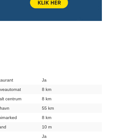
taurant
Ja
hæveautomat
8 km
kalt centrum
8 km
fthavn
55 km
inimarked
8 km
rand
10 m
Ja