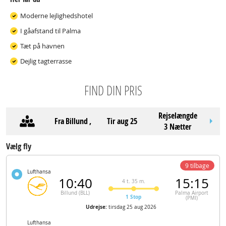
Moderne lejlighedshotel
I gåafstand til Palma
Tæt på havnen
Dejlig tagterrasse
FIND DIN PRIS
Rejselængde
Fra
Billund
,
tir aug 25
3 Nætter
Vælg fly
9 tilbage
Lufthansa
10:40
15:15
4 t. 35 m.
Billund (BLL)
Palma Airport
1 Stop
(PMI)
Udrejse:
tirsdag 25 aug 2026
Lufthansa