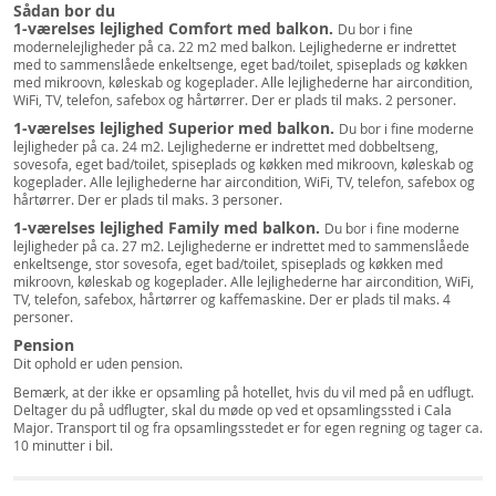
Sådan bor du
1-værelses lejlighed Comfort med balkon.
Du bor i fine
modernelejligheder på ca. 22 m2 med balkon. Lejlighederne er indrettet
med to sammenslåede enkeltsenge, eget bad/toilet, spiseplads og køkken
med mikroovn, køleskab og kogeplader. Alle lejlighederne har aircondition,
WiFi, TV, telefon, safebox og hårtørrer. Der er plads til maks. 2 personer.
1-værelses lejlighed Superior med balkon.
Du bor i fine moderne
lejligheder på ca. 24 m2. Lejlighederne er indrettet med dobbeltseng,
sovesofa, eget bad/toilet, spiseplads og køkken med mikroovn, køleskab og
kogeplader. Alle lejlighederne har aircondition, WiFi, TV, telefon, safebox og
hårtørrer. Der er plads til maks. 3 personer.
1-værelses lejlighed Family med balkon.
Du bor i fine moderne
lejligheder på ca. 27 m2. Lejlighederne er indrettet med to sammenslåede
enkeltsenge, stor sovesofa, eget bad/toilet, spiseplads og køkken med
mikroovn, køleskab og kogeplader. Alle lejlighederne har aircondition, WiFi,
TV, telefon, safebox, hårtørrer og kaffemaskine. Der er plads til maks. 4
personer.
Pension
Dit ophold er uden pension.
Bemærk, at der ikke er opsamling på hotellet, hvis du vil med på en udflugt.
Deltager du på udflugter, skal du møde op ved et opsamlingssted i Cala
Major. Transport til og fra opsamlingsstedet er for egen regning og tager ca.
10 minutter i bil.