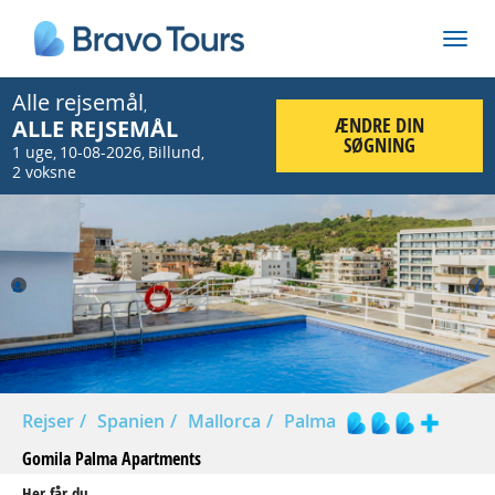
Alle rejsemål
,
ÆNDRE DIN
ALLE REJSEMÅL
SØGNING
1 uge
10-08-2026
Billund
,
,
,
2 voksne
Prev
Nex
Rejser
Spanien
Mallorca
Palma
Gomila Palma Apartments
Her får du