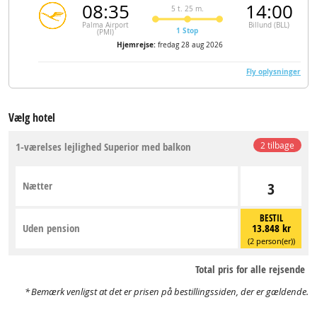
08:35
14:00
5 t. 25 m.
Palma Airport
Billund (BLL)
1 Stop
(PMI)
Hjemrejse:
fredag 28 aug 2026
Fly oplysninger
Vælg hotel
1-værelses lejlighed Superior med balkon
2 tilbage
Nætter
3
BESTIL
Uden pension
13.848 kr
(2 person(er))
Total pris for alle rejsende
Bemærk venligst at det er prisen på bestillingssiden, der er gældende.