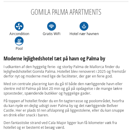
GOMILA PALMA APARTMENTS
Aircondition
Gratis WiFi
Hotel nær havnen
Pool
Moderne lejlighedshotel tæt på havn og Palma by
I udkanten af den hyggelig ferie- og storby Palma de Mallorca finder du
lejlighedshotellet Gomila Palma. Hotellet blev renoveret i 2025 og fremstår
derfor nyt og moderne med lige de faciliteter, der gør en ferie god.
Med sin centrale placering kan du gå til både den nærliggende havn eller
slentre ind til Palma på blot 20 min og gå på opdagelse i de mange lækre
spisesteder, spændende butikker og hyggelige gader.
På toppen af hotellet finder du en fin tagterrasse og poolområdet, hvorfra
du kan nyde en dejlig udsigt over Palma by og det nærliggende Bellver
Castle. Her er plads til ren afslapning på liggestolene, eller du kan snuppe
en drink eller snack i baren.
Den fantastiske strand ved Cala Major ligger kun få kilometer væk fra
hotellet og er bestemt et besøg værd.