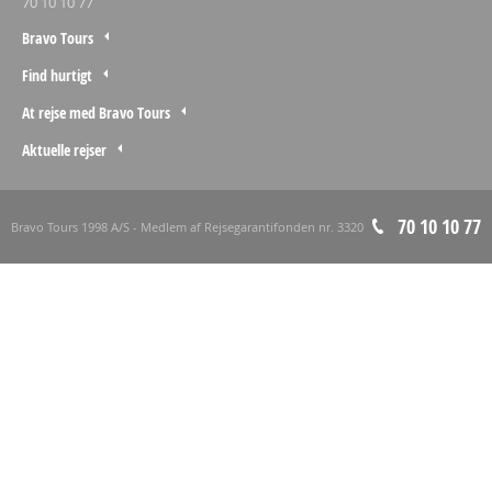
70 10 10 77
Bravo Tours
Find hurtigt
At rejse med Bravo Tours
Aktuelle rejser
70 10 10 77
Bravo Tours 1998 A/S - Medlem af Rejsegarantifonden nr. 3320