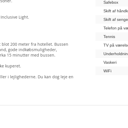
ersoner.
Safebox
Skift af hånd
Inclusive Light.
Skift af seng
Telefon på væ
Tennis
 blot 200 meter fra hotellet. Bussen
TV på værels
trand, gode indkøbsmuligheder,
Underholdnin
cirka 15 minutter med bussen.
Vaskeri
kke kuperet.
WiFi
ler i lejlighederne. Du kan dog leje en