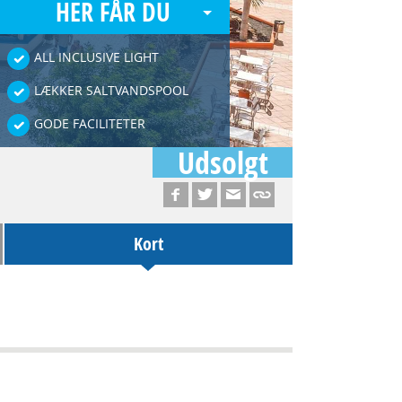
HER FÅR DU
ALL INCLUSIVE LIGHT
LÆKKER SALTVANDSPOOL
GODE FACILITETER
Udsolgt
Kort