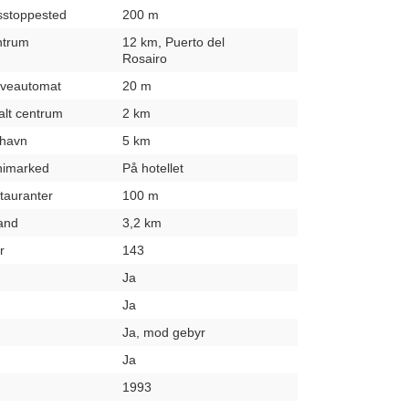
usstoppested
200 m
entrum
12 km, Puerto del
Rosairo
hæveautomat
20 m
kalt centrum
2 km
fthavn
5 km
inimarked
På hotellet
stauranter
100 m
rand
3,2 km
r
143
Ja
Ja
Ja, mod gebyr
Ja
1993