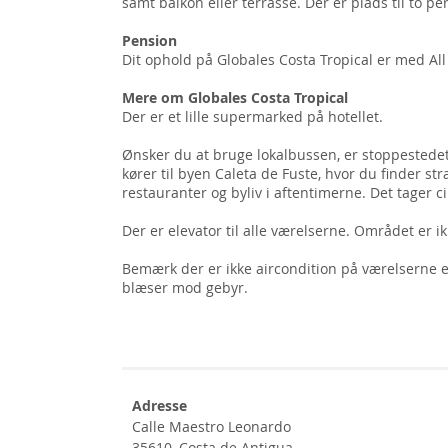
samt balkon eller terrasse. Der er plads til to p
Pension
Dit ophold på Globales Costa Tropical er med All 
Mere om Globales Costa Tropical
Der er et lille supermarked på hotellet.
Ønsker du at bruge lokalbussen, er stoppestedet
kører til byen Caleta de Fuste, hvor du finder s
restauranter og byliv i aftentimerne. Det tager 
Der er elevator til alle værelserne. Området er i
Bemærk der er ikke aircondition på værelserne el
blæser mod gebyr.
Adresse
Calle Maestro Leonardo
35610, Costa de Antigua