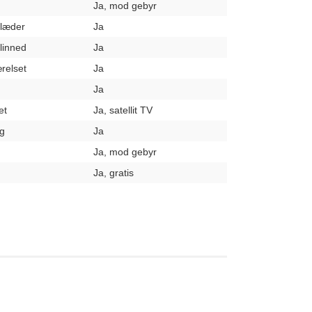
Ja, mod gebyr
klæder
Ja
elinned
Ja
relset
Ja
Ja
et
Ja, satellit TV
g
Ja
Ja, mod gebyr
Ja, gratis