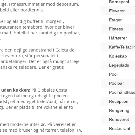
Børnepool
d lige. Fitnessrummet er mod depositum.
dbold eller bordtennis.
Elevator
Etager
er og alsidig buffet til morgen-,
tauranten temabord, hvor der bliver
Fitness
k mad. Hotellet har samtidig en poolbar,
n.
Hårtørrer
Kaffe/Te facili
fra den dejlige sandstrand i Caleta de
erteventura, står personalet i
Køleskab
 anbefalinger. Det er også muligt at leje
Legeplads
danske rejseledere. Der er gratis
Pool
Poolbar
, uden køkken:
På Globales Costa
Poolhåndklæ
d egen balkon og udsigt til poolen.
dstyret med eget toilet/bad, hårtørrer,
Reception
). Der er plads til tre voksne eller to
Rengøring
Renoveret
med moderne interiør. På værelset er
Restaurant
lse med bruser og hårtørrer, telefon, TV,