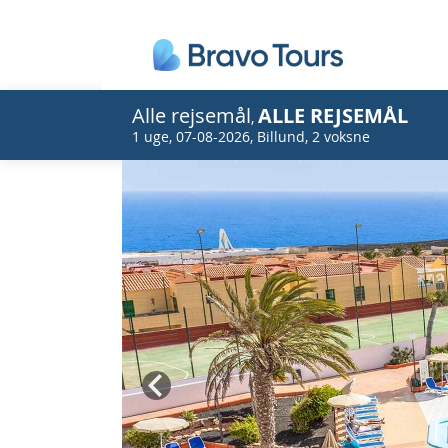
Alle rejsemål
ALLE REJSEMÅL
,
1 uge
,
07-08-2026
,
Billund
,
2 voksne
Prev