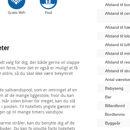
Afstand til b
Gratis WiFi
Pool
Afstand til c
Afstand til 
Afstand til lo
Afstand til lu
eter
Afstand til m
dt valg for dig, der både gerne vil slappe
Afstand til re
n ferie, hvor det er også er muligt at få
Afstand til st
lle aldre, så du skal ikke være bekymret
Antal værelse
Babyseng
de saltvandspool, som er omringet af en
 en af de mange liggestole, hvor du kan
Bar
 Når solen bliver for meget, kan du slå
Billardbord
i poolen. Til hotellets yngste gæster er
ger op til mange timers vandsjov.
Bordtennis
 varme stråler, kan du benytte dig af de
Byggeår
lbyder. Du kan fx smutte forbi hotellets