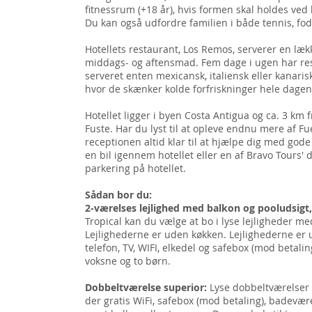
fitnessrum (+18 år), hvis formen skal holdes ve
Du kan også udfordre familien i både tennis, fo
Hotellets restaurant, Los Remos, serverer en lækk
middags- og aftensmad. Fem dage i ugen har res
serveret enten mexicansk, italiensk eller kanaris
hvor de skænker kolde forfriskninger hele dage
Hotellet ligger i byen Costa Antigua og ca. 3 km 
Fuste. Har du lyst til at opleve endnu mere af Fu
receptionen altid klar til at hjælpe dig med gode
en bil igennem hotellet eller en af Bravo Tours' 
parkering på hotellet.
Sådan bor du:
2-værelses lejlighed med balkon og pooludsigt
Tropical kan du vælge at bo i lyse lejligheder me
Lejlighederne er uden køkken. Lejlighederne er u
telefon, TV, WIFI, elkedel og safebox (mod betaling
voksne og to børn.
Dobbeltværelse superior:
Lyse dobbeltværelser 
der gratis WiFi, safebox (mod betaling), badevære