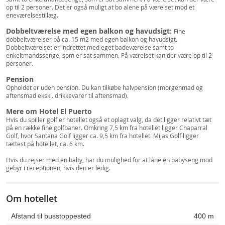
op til 2 personer. Det er også muligt at bo alene på værelset mod et
eneværelsestillæg.
Dobbeltværelse med egen balkon og havudsigt:
Fine
dobbeltværelser på ca. 15 m2 med egen balkon og havudsigt.
Dobbeltværelset er indrettet med eget badeværelse samt to
enkeltmandssenge, som er sat sammen. På værelset kan der være op til 2
personer.
Pension
Opholdet er uden pension. Du kan tilkøbe halvpension (morgenmad og
aftensmad ekskl. drikkevarer til aftensmad).
Mere om Hotel El Puerto
Hvis du spiller golf er hotellet også et oplagt valg, da det ligger relativt tæt
på en række fine golfbaner. Omkring 7,5 km fra hotellet ligger Chaparral
Golf, hvor Santana Golf ligger ca. 9,5 km fra hotellet. Mijas Golf ligger
tættest på hotellet, ca. 6 km.
Hvis du rejser med en baby, har du mulighed for at låne en babyseng mod
gebyr i receptionen, hvis den er ledig.
Om hotellet
Afstand til busstoppested
400 m