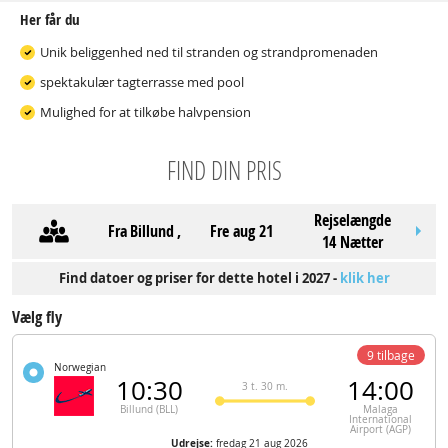
Her får du
Unik beliggenhed ned til stranden og strandpromenaden
spektakulær tagterrasse med pool
Mulighed for at tilkøbe halvpension
FIND DIN PRIS
Rejselængde
Fra
Billund
,
fre aug 21
14 Nætter
Find datoer og priser for dette hotel i 2027 -
klik her
Vælg fly
9 tilbage
Norwegian
10:30
14:00
3 t. 30 m.
Billund (BLL)
Malaga
International
Airport (AGP)
Udrejse:
fredag 21 aug 2026