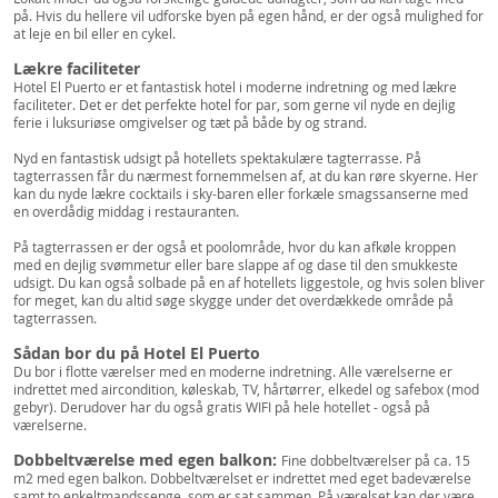
på. Hvis du hellere vil udforske byen på egen hånd, er der også mulighed for
at leje en bil eller en cykel.
Lækre faciliteter
Hotel El Puerto er et fantastisk hotel i moderne indretning og med lækre
faciliteter. Det er det perfekte hotel for par, som gerne vil nyde en dejlig
ferie i luksuriøse omgivelser og tæt på både by og strand.
Nyd en fantastisk udsigt på hotellets spektakulære tagterrasse. På
tagterrassen får du nærmest fornemmelsen af, at du kan røre skyerne. Her
kan du nyde lækre cocktails i sky-baren eller forkæle smagssanserne med
en overdådig middag i restauranten.
På tagterrassen er der også et poolområde, hvor du kan afkøle kroppen
med en dejlig svømmetur eller bare slappe af og dase til den smukkeste
udsigt. Du kan også solbade på en af hotellets liggestole, og hvis solen bliver
for meget, kan du altid søge skygge under det overdækkede område på
tagterrassen.
Sådan bor du på Hotel El Puerto
Du bor i flotte værelser med en moderne indretning. Alle værelserne er
indrettet med aircondition, køleskab, TV, hårtørrer, elkedel og safebox (mod
gebyr). Derudover har du også gratis WIFI på hele hotellet - også på
værelserne.
Dobbeltværelse med egen balkon:
Fine dobbeltværelser på ca. 15
m2 med egen balkon. Dobbeltværelset er indrettet med eget badeværelse
samt to enkeltmandssenge, som er sat sammen. På værelset kan der være