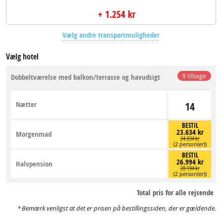
+ 1.254 kr
Vælg andre transportmuligheder
Vælg hotel
Dobbeltværelse med balkon/terrasse og havudsigt
9 tilbage
Nætter
14
BESTIL
23.634 kr
Morgenmad
24.834 kr
(2 person(er))
BESTIL
26.994 kr
Halvpension
28.194 kr
(2 person(er))
Total pris for alle rejsende
Bemærk venligst at det er prisen på bestillingssiden, der er gældende.