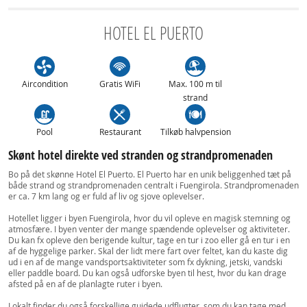
HOTEL EL PUERTO
Aircondition
Gratis WiFi
Max. 100 m til
strand
Pool
Restaurant
Tilkøb halvpension
Skønt hotel direkte ved stranden og strandpromenaden
Bo på det skønne Hotel El Puerto. El Puerto har en unik beliggenhed tæt på
både strand og strandpromenaden centralt i Fuengirola. Strandpromenaden
er ca. 7 km lang og er fuld af liv og sjove oplevelser.
Hotellet ligger i byen Fuengirola, hvor du vil opleve en magisk stemning og
atmosfære. I byen venter der mange spændende oplevelser og aktiviteter.
Du kan fx opleve den berigende kultur, tage en tur i zoo eller gå en tur i en
af de hyggelige parker. Skal der lidt mere fart over feltet, kan du kaste dig
ud i en af de mange vandsportsaktiviteter som fx dykning, jetski, vandski
eller paddle board. Du kan også udforske byen til hest, hvor du kan drage
afsted på en af de planlagte ruter i byen.
Lokalt finder du også forskellige guidede udflugter, som du kan tage med