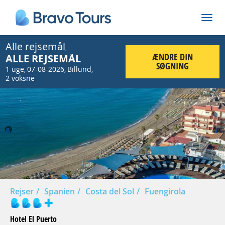
Alle rejsemål
,
ÆNDRE DIN
ALLE REJSEMÅL
SØGNING
1 uge
07-08-2026
Billund
,
,
,
2 voksne
Prev
Nex
Rejser
Spanien
Costa del Sol
Fuengirola
Hotel El Puerto