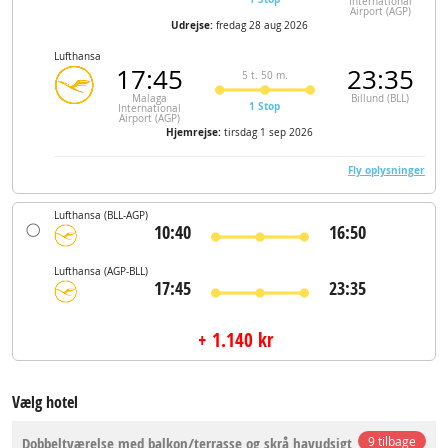
International
Airport (AGP)
Udrejse:
fredag 28 aug 2026
Lufthansa
17:45
23:35
5 t. 50 m.
Malaga
Billund (BLL)
1 Stop
International
Airport (AGP)
Hjemrejse:
tirsdag 1 sep 2026
Fly oplysninger
Lufthansa
(BLL-AGP)
10:40
16:50
Lufthansa
(AGP-BLL)
17:45
23:35
+ 1.140 kr
Vælg hotel
Dobbeltværelse med balkon/terrasse og skrå havudsigt
9 tilbage