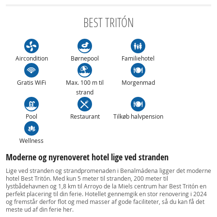
BEST TRITÓN
Aircondition
Børnepool
Familiehotel
Gratis WiFi
Max. 100 m til
Morgenmad
strand
Pool
Restaurant
Tilkøb halvpension
Wellness
Moderne og nyrenoveret hotel lige ved stranden
Lige ved stranden og strandpromenaden i Benalmádena ligger det moderne
hotel Best Tritón. Med kun 5 meter til stranden, 200 meter til
lystbådehavnen og 1,8 km til Arroyo de la Miels centrum har Best Tritón en
perfekt placering til din ferie. Hotellet gennemgik en stor renovering i 2024
og fremstår derfor flot og med masser af gode faciliteter, så du kan få det
meste ud af din ferie her.