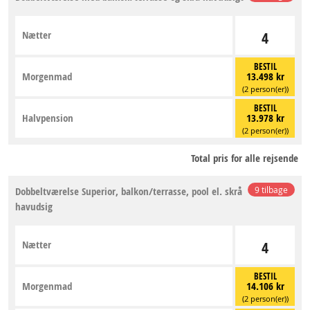
Nætter
4
BESTIL
Morgenmad
13.498 kr
(2 person(er))
BESTIL
Halvpension
13.978 kr
(2 person(er))
Total pris for alle rejsende
Dobbeltværelse Superior, balkon/terrasse, pool el. skrå
9 tilbage
havudsig
Nætter
4
BESTIL
Morgenmad
14.106 kr
(2 person(er))