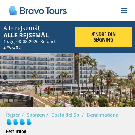
Alle rejsemål
,
ÆNDRE DIN
ALLE REJSEMÅL
SØGNING
1 uge
08-08-2026
Billund
,
,
,
2 voksne
Prev
Nex
Rejser
Spanien
Costa del Sol
Benalmadena
Best Tritón