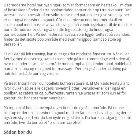
Det moderne hotel har bygninger, som er formet som en hestesko. I midten
af hesteskoen finder du tre poolområder, som er delt op i tre niveauer. Det
øverste niveau består af en solterrasse med parasoller og solstole, og her
er der også en swimmingpool. Går du et niveau ned, kommer du til en
splash pool med masser af vandsjov og små vandrutsjebaner til de mindste
børn. Derudover er der også en lille legeplads, og du finder også
børneklubben her. På det nederste niveau, som ligger tættest på stranden,
finder du det sidste poolområde med swimmingpool samt solstole og
parasoller.
Er du klar på lidt træning, kan du tage i det moderne fitnessrum. Når du er
færdig med en træning, kan du passende gå ind i rummet lige ved siden af,
hvor du finder et wellnessområde med dampbad, indendørspool, boblebad,
hamam, sauna og mulighed for massage. Der er også underholdning på
hotellet for både børn og voksne.
På Best Tritón finder du hotellets buffetrestaurant, El Mercado Restaurant,
hvor du kan spise alle dagens hovedmåltider. Derudover er der også en
poolbar, et cafeteria og buffetrestauranten ”La Braseria”, som kun er for
gæster, der bor i premium værelser.
På toppen af hotellet ovenpå taget finder du også et område. På denne
rooftop er der en lille swimmingpool med en fantastisk havudsigt, og der er
også en sky bar, hvor du kan nyde en god drink. Du har kun adgang til dette
område, hvis du bor på et "premium-værelse".
Sådan bor du