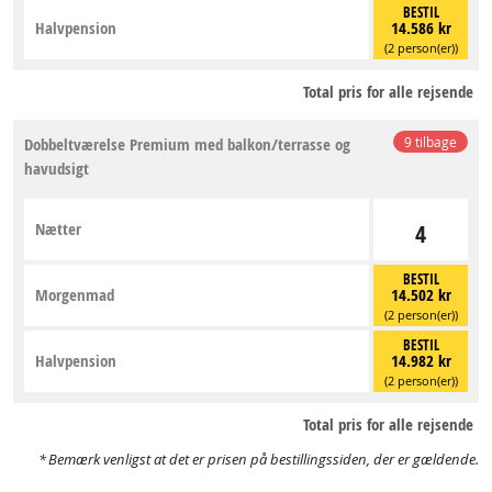
BESTIL
Halvpension
14.586 kr
(2 person(er))
Total pris for alle rejsende
Dobbeltværelse Premium med balkon/terrasse og
9 tilbage
havudsigt
Nætter
4
BESTIL
Morgenmad
14.502 kr
(2 person(er))
BESTIL
Halvpension
14.982 kr
(2 person(er))
Total pris for alle rejsende
Bemærk venligst at det er prisen på bestillingssiden, der er gældende.