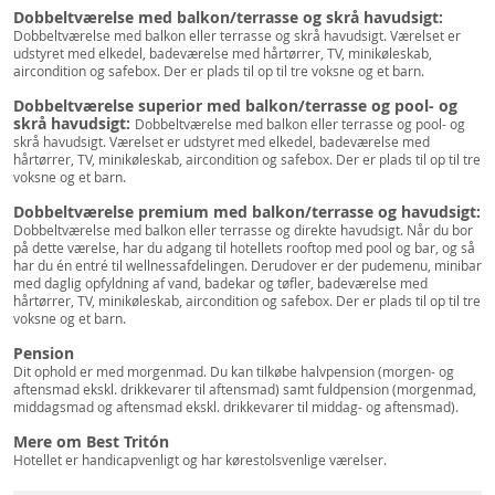
Dobbeltværelse med balkon/terrasse og skrå havudsigt:
Dobbeltværelse med balkon eller terrasse og skrå havudsigt. Værelset er
udstyret med elkedel, badeværelse med hårtørrer, TV, minikøleskab,
aircondition og safebox. Der er plads til op til tre voksne og et barn.
Dobbeltværelse superior med balkon/terrasse og pool- og
skrå havudsigt:
Dobbeltværelse med balkon eller terrasse og pool- og
skrå havudsigt. Værelset er udstyret med elkedel, badeværelse med
hårtørrer, TV, minikøleskab, aircondition og safebox. Der er plads til op til tre
voksne og et barn.
Dobbeltværelse premium med balkon/terrasse og havudsigt:
Dobbeltværelse med balkon eller terrasse og direkte havudsigt. Når du bor
på dette værelse, har du adgang til hotellets rooftop med pool og bar, og så
har du én entré til wellnessafdelingen. Derudover er der pudemenu, minibar
med daglig opfyldning af vand, badekar og tøfler, badeværelse med
hårtørrer, TV, minikøleskab, aircondition og safebox. Der er plads til op til tre
voksne og et barn.
Pension
Dit ophold er med morgenmad. Du kan tilkøbe halvpension (morgen- og
aftensmad ekskl. drikkevarer til aftensmad) samt fuldpension (morgenmad,
middagsmad og aftensmad ekskl. drikkevarer til middag- og aftensmad).
Mere om Best Tritón
Hotellet er handicapvenligt og har kørestolsvenlige værelser.