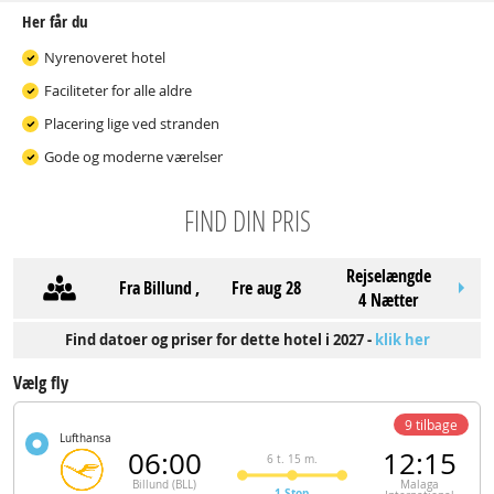
Her får du
Nyrenoveret hotel
Faciliteter for alle aldre
Placering lige ved stranden
Gode og moderne værelser
FIND DIN PRIS
Rejselængde
Fra
Billund
,
fre aug 28
4 Nætter
Find datoer og priser for dette hotel i 2027 -
klik her
Vælg fly
9 tilbage
Lufthansa
06:00
12:15
6 t. 15 m.
Billund (BLL)
Malaga
1 Stop