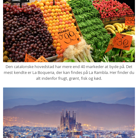
Den catalonske hovedstad har mere end 40 markeder at byde på. Det
mest kendte er La Boqueria, der kan findes på La Rambla. Her finder du
alt indenfor frugt, grønt, fisk og kød.