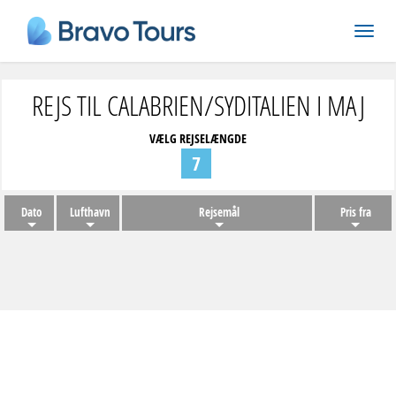
REJS TIL CALABRIEN/SYDITALIEN I MAJ
VÆLG REJSELÆNGDE
7
Dato
Lufthavn
Rejsemål
Pris fra