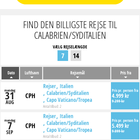
FIND DEN BILLIGSTE REJSE TIL
CALABRIEN/SYDITALIEN
VÆLG REJSELÆNGDE
7
14
Dato
Lufthavn
Rejsemål
Pris fra
Rejser
Italien
mandag
Pris pr. person fra
31
Calabrien/Syditalien
CPH
4.999 kr
Capo Vaticano/Tropea
9.299 kr
AUG
Antal tilbud:
2
Rejser
Italien
mandag
Pris pr. person fra
7
Calabrien/Syditalien
CPH
5.499 kr
Capo Vaticano/Tropea
9.099 kr
SEP
Antal tilbud:
2