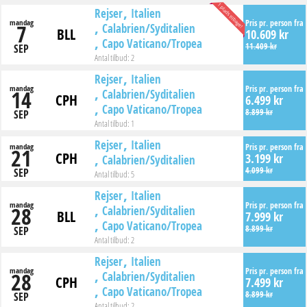
1 plads tilbage!
Rejser
Italien
mandag
Pris pr. person fra
7
Calabrien/Syditalien
BLL
10.609 kr
Capo Vaticano/Tropea
11.409 kr
SEP
Antal tilbud:
2
Rejser
Italien
mandag
Pris pr. person fra
14
Calabrien/Syditalien
CPH
6.499 kr
Capo Vaticano/Tropea
8.899 kr
SEP
Antal tilbud:
1
Rejser
Italien
mandag
Pris pr. person fra
21
CPH
3.199 kr
Calabrien/Syditalien
4.099 kr
SEP
Antal tilbud:
5
Rejser
Italien
mandag
Pris pr. person fra
28
Calabrien/Syditalien
BLL
7.999 kr
Capo Vaticano/Tropea
8.899 kr
SEP
Antal tilbud:
2
Rejser
Italien
mandag
Pris pr. person fra
28
Calabrien/Syditalien
CPH
7.499 kr
Capo Vaticano/Tropea
8.899 kr
SEP
Antal tilbud:
2