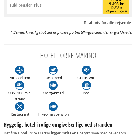
9.498 kr
Fuld pension Plus
12.878 kr
(2 person(er))
Total pris for alle rejsende
Bemærk venligst at det er prisen på bestillingssiden, der er gældende.
HOTEL TORRE MARINO
Aircondition
Børnepool
Gratis WiFi
Max. 100 m til
Morgenmad
Pool
strand
Restaurant
Tilkøb halvpension
Hyggeligt hotel i rolige omgivelser lige ved stranden
Det fine Hotel Torre Marino ligger midt i en uberørt have med havet som