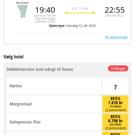
Airseven
19:40
22:55
3 hr 15 min
Lamezia Terme
Billund (BLL)
Internationale
Lufthavn (SUF)
Hjemrejse:
mandag 12 okt 2026
Fly oplysninger
Vælg hotel
Dobbeltværelse med udsigt til haven
9 tilbage
Nætter
7
BESTIL
7.818 kr
Morgenmad
11.198 kr
(2 person(er))
BESTIL
8.798 kr
Halvpension Plus
12.178 kr
(2 person(er))
BESTIL