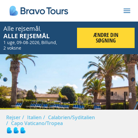
Alle rejsemål
,
ÆNDRE DIN
ALLE REJSEMÅL
SØGNING
1 uge
09-08-2026
Billund
,
,
,
2 voksne
Prev
Nex
Rejser
Italien
Calabrien/Syditalien
Capo Vaticano/Tropea