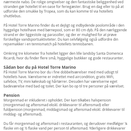
nærmeste nabo. De rolige omgivelser og den fantastiske beliggenhed ved
stranden gør hotellet til en oase for feriegæster. Brug en dag eller to på at
udforske den smukke by Tropea, som du kan komme til via hotellets
shuttlebus.
På Hotel Torre Marino finder du et dejligt og indbydende poolområde i den
hyggelige hotelhave med børnepool, som er 80 cm dyb. På den nærliggende
strand er der liggestole og parasoller, og der er mulighed for at prøve
forskellige vandsportsaktiviteter. Du kan selvfølgelig også udfordre din
rejsemakker i en tennismatch på hotellets tennisbanen.
Omkring tre kilometer fra hotellet ligger den lille landsby Santa Domenica
Ricardi, hvor du finder flere små, hyggelige butikker og gode restauranter.
Sådan bor du på Hotel Torre Marino
På Hotel Torre Marino bor du i fine dobbeltværelser med med udsigt til
hotellets have. Værelserne er indrettet med aircondition, gratis WiFi,
safebox, TV, mini køleskab og hårtørrer. Desuden har værelserne eget
badeværelse med bad og toilet. Der kan bo op til tre personer på værelset.
Pension
Morgenmad er inkluderet i opholdet. Der kan tilkøbes halvpension
(morgenmad og aftensmad ekskl. drikkevarer til aftensmad) eller
fuldpension (morgenmad, middagsmad og aftensmad ekskl. drikkevarer til
middag- og aftensmad).
Du får morgenmad og aftensmad i restauranten, og derudover medfølger ¼
flaske vin og ½ flaske vand per person til aftensmad. Yderligere drikkevarer