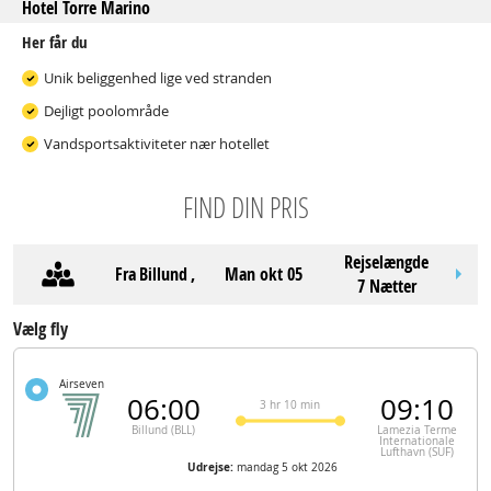
Hotel Torre Marino
Her får du
Unik beliggenhed lige ved stranden
Dejligt poolområde
Vandsportsaktiviteter nær hotellet
FIND DIN PRIS
Rejselængde
Fra
Billund
,
man okt 05
7 Nætter
Vælg fly
Airseven
06:00
09:10
3 hr 10 min
Billund (BLL)
Lamezia Terme
Internationale
Lufthavn (SUF)
Udrejse:
mandag 5 okt 2026