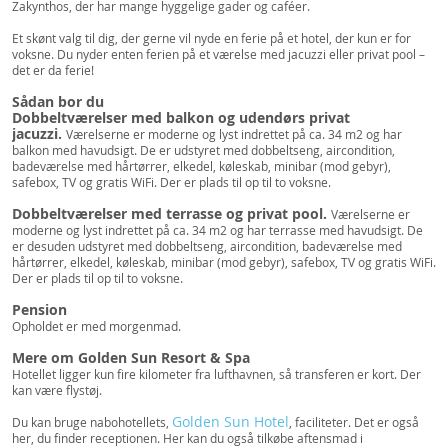
Zakynthos, der har mange hyggelige gader og caféer.
Et skønt valg til dig, der gerne vil nyde en ferie på et hotel, der kun er for
voksne. Du nyder enten ferien på et værelse med jacuzzi eller privat pool –
det er da ferie!
Sådan bor du
Dobbeltværelser med balkon og udendørs privat
jacuzzi.
Værelserne er moderne og lyst indrettet på ca. 34 m2 og har
balkon med havudsigt. De er udstyret med dobbeltseng, aircondition,
badeværelse med hårtørrer, elkedel, køleskab, minibar (mod gebyr),
safebox, TV og gratis WiFi. Der er plads til op til to voksne.
Dobbeltværelser med terrasse og privat pool.
Værelserne er
moderne og lyst indrettet på ca. 34 m2 og har terrasse med havudsigt. De
er desuden udstyret med dobbeltseng, aircondition, badeværelse med
hårtørrer, elkedel, køleskab, minibar (mod gebyr), safebox, TV og gratis WiFi.
Der er plads til op til to voksne.
Pension
Opholdet er med morgenmad.
Mere om Golden Sun Resort & Spa
Hotellet ligger kun fire kilometer fra lufthavnen, så transferen er kort. Der
kan være flystøj.
Golden Sun Hotel
Du kan bruge nabohotellets,
, faciliteter. Det er også
her, du finder receptionen. Her kan du også tilkøbe aftensmad i