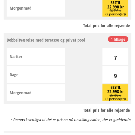
BESTIL
22.998 kr
Morgenmad
26.798 kr
(2 person(er))
Total pris for alle rejsende
Dobbeltværelse med terrasse og privat pool
1 tilbage
Nætter
7
Dage
9
BESTIL
22.998 kr
Morgenmad
26.798 kr
(2 person(er))
Total pris for alle rejsende
Bemærk venligst at det er prisen på bestillingssiden, der er gældende.