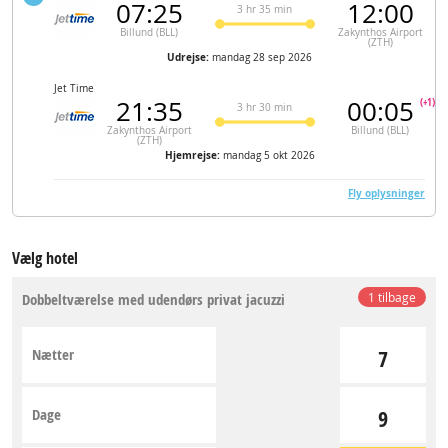
07:25
12:00
3 hr 35 min
Billund (BLL)
Zakynthos Airport
(ZTH)
Udrejse:
mandag 28 sep 2026
Jet Time
21:35
00:05
(+1)
3 hr 30 min
Zakynthos Airport
Billund (BLL)
(ZTH)
Hjemrejse:
mandag 5 okt 2026
Fly oplysninger
Vælg hotel
Dobbeltværelse med udendørs privat jacuzzi
1 tilbage
Nætter
7
Dage
9