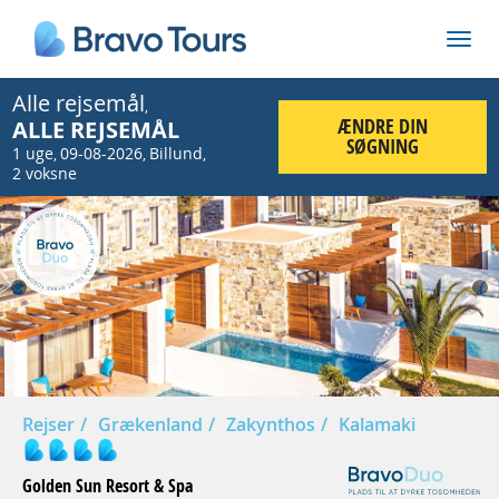
Alle rejsemål
,
ÆNDRE DIN
ALLE REJSEMÅL
SØGNING
1 uge
09-08-2026
Billund
,
,
,
2 voksne
Prev
Nex
Rejser
Grækenland
Zakynthos
Kalamaki
Golden Sun Resort & Spa