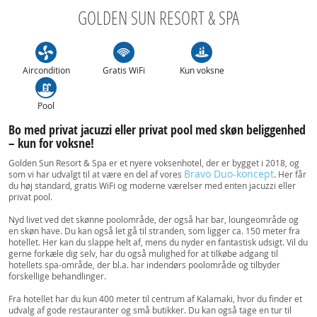
GOLDEN SUN RESORT & SPA
Aircondition
Gratis WiFi
Kun voksne
Pool
Bo med privat jacuzzi eller privat pool med skøn beliggenhed
– kun for voksne!
Golden Sun Resort & Spa er et nyere voksenhotel, der er bygget i 2018, og
Bravo Duo-koncept
som vi har udvalgt til at være en del af vores
. Her får
du høj standard, gratis WiFi og moderne værelser med enten jacuzzi eller
privat pool.
Nyd livet ved det skønne poolområde, der også har bar, loungeområde og
en skøn have. Du kan også let gå til stranden, som ligger ca. 150 meter fra
hotellet. Her kan du slappe helt af, mens du nyder en fantastisk udsigt. Vil du
gerne forkæle dig selv, har du også mulighed for at tilkøbe adgang til
hotellets spa-område, der bl.a. har indendørs poolområde og tilbyder
forskellige behandlinger.
Fra hotellet har du kun 400 meter til centrum af Kalamaki, hvor du finder et
udvalg af gode restauranter og små butikker. Du kan også tage en tur til