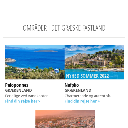
OMRÅDER I DET GRÆSKE FASTLAND
NYHED SOMMER 2022
Peloponnes
Nafplio
GRÆKENLAND
GRÆKENLAND
Ferie lige ved vandkanten.
Charmerende og autentisk.
Find din rejse her >
Find din rejse her >