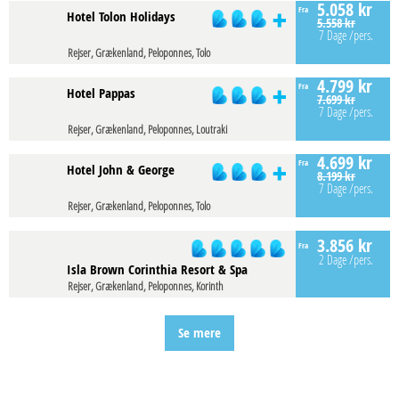
5.058 kr
Fra
Hotel Tolon Holidays
5.558 kr
7 Dage
/pers.
Rejser, Grækenland, Peloponnes, Tolo
4.799 kr
Fra
Hotel Pappas
7.699 kr
7 Dage
/pers.
Rejser, Grækenland, Peloponnes, Loutraki
4.699 kr
Fra
Hotel John & George
8.199 kr
7 Dage
/pers.
Rejser, Grækenland, Peloponnes, Tolo
3.856 kr
Fra
2 Dage
/pers.
Isla Brown Corinthia Resort & Spa
Rejser, Grækenland, Peloponnes, Korinth
Se mere