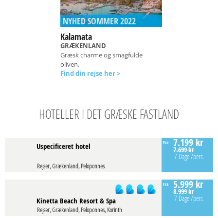
NYHED SOMMER 2022
Kalamata
GRÆKENLAND
Græsk charme og smagfulde
oliven.
Find din rejse her >
HOTELLER I DET GRÆSKE FASTLAND
7.199 kr
Fra
Uspecificeret hotel
7.699 kr
7 Dage
/pers.
Rejser, Grækenland, Peloponnes
5.999 kr
Fra
8.999 kr
7 Dage
/pers.
Kinetta Beach Resort & Spa
Rejser, Grækenland, Peloponnes, Korinth