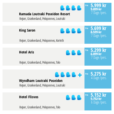
5.999 kr
Fra
9.899 kr
7 Dage
/pers.
Ramada Loutraki Poseidon Resort
Rejser, Grækenland, Peloponnes, Loutraki
5.699 kr
Fra
King Saron
8.599 kr
7 Dage
/pers.
Rejser, Grækenland, Peloponnes, Korinth
5.299 kr
Fra
Hotel Aris
6.899 kr
7 Dage
/pers.
Rejser, Grækenland, Peloponnes, Tolo
5.275 kr
Fra
4 Dage
/pers.
Wyndham Loutraki Poseidon
Rejser, Grækenland, Peloponnes, Loutraki
5.152 kr
Fra
Hotel Flisvos
5.752 kr
6 Dage
/pers.
Rejser, Grækenland, Peloponnes, Tolo