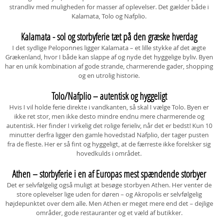
strandliv med muligheden for masser af oplevelser. Det gælder både i
Kalamata, Tolo og Nafplio.
Kalamata - sol og storbyferie tæt på den græske hverdag
I det sydlige Peloponnes ligger Kalamata – et lille stykke af det ægte
Grækenland, hvor I både kan slappe af og nyde det hyggelige byliv. Byen
har en unik kombination af gode strande, charmerende gader, shopping
og en utrolig historie.
Tolo/Nafplio – autentisk og hyggeligt
Hvis I vil holde ferie direkte i vandkanten, så skal I vælge Tolo. Byen er
ikke ret stor, men ikke desto mindre endnu mere charmerende og
autentisk. Her finder I virkelig det rolige ferieliv, når det er bedst! Kun 10
minutter derfra ligger den gamle hovedstad Nafplio, der tager pusten
fra de fleste. Her er så fint og hyggeligt, at de færreste ikke forelsker sig
hovedkulds i området.
Athen – storbyferie i en af Europas mest spændende storbyer
Det er selvfølgelig også muligt at besøge storbyen Athen. Her venter de
store oplevelser lige uden for døren – og Akropolis er selvfølgelig
højdepunktet over dem alle. Men Athen er meget mere end det – dejlige
områder, gode restauranter og et væld af butikker.