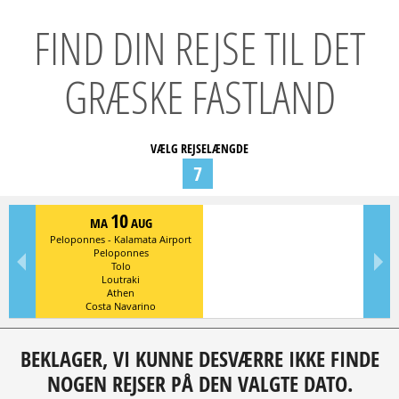
FIND DIN REJSE TIL DET
GRÆSKE FASTLAND
VÆLG REJSELÆNGDE
7
10
MA
AUG
Peloponnes - Kalamata Airport
Peloponnes
Tolo
Loutraki
Athen
Costa Navarino
BEKLAGER, VI KUNNE DESVÆRRE IKKE FINDE
NOGEN REJSER PÅ DEN VALGTE DATO.