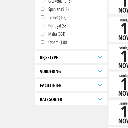
1
Grækenland (6)
NO
Spanien (911)
Tyrkiet (353)
1
sønda
Portugal (53)
Malta (394)
NO
Cypern (138)
1
sønda
REJSETYPE
NO
VURDERING
1
sønda
FACILITETER
NO
KATEGORIER
1
sønda
NO