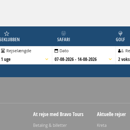
JSEKLUBBEN
SAFARI
GOLF
Rejselængde
Dato
Re
1 uge
07-08-2026 - 14-08-2026
2 vok
At rejse med Bravo Tours
Aktuelle rejser
Betaling & billetter
Kreta