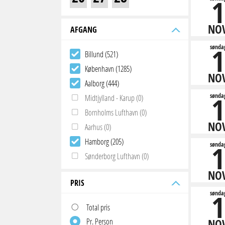
1
NO
AFGANG
1
sønda
Billund (521)
København (1285)
NO
Aalborg (444)
1
sønda
Midtjylland - Karup (0)
Bornholms Lufthavn (0)
NO
Aarhus (0)
Hamborg (205)
1
sønda
Sønderborg Lufthavn (0)
NO
PRIS
1
sønda
Total pris
Pr. Person
NO