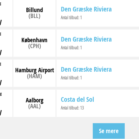
g
Den Græske Riviera
Billund
(BLL)
Antal tilbud:
1
V
g
Den Græske Riviera
København
(CPH)
Antal tilbud:
1
V
g
Den Græske Riviera
Hamburg Airport
(HAM)
Antal tilbud:
1
V
g
Costa del Sol
Aalborg
(AAL)
Antal tilbud:
13
V
Se mere