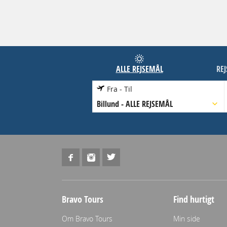
ALLE REJSEMÅL
RE
Fra - Til
Billund
-
ALLE REJSEMÅL
Bravo Tours
Find hurtigt
Om Bravo Tours
Min side