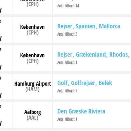
(CPH)
Antal tilbud:
14
V
g
Rejser
Spanien
Mallorca
København
(CPH)
Antal tilbud:
3
V
g
Rejser
Grækenland
Rhodos
København
(CPH)
Antal tilbud:
1
V
g
Golf
Golfrejser
Belek
Hamburg Airport
(HAM)
Antal tilbud:
7
V
g
Den Græske Riviera
Aalborg
(AAL)
Antal tilbud:
1
V