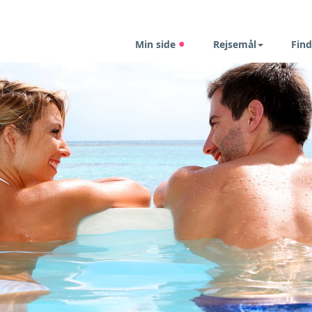
Min side
Rejsemål
Find