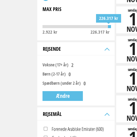
MAX PRIS
1
sønda
226.317 kr
NO
2.922 kr
226.317 kr
1
sønda
REJSENDE
NO
Voksne (17+ år)
1
sønda
Børn (2-17 år)
Spædbørn (under 2 år)
NO
Ændre
1
sønda
REJSEMÅL
NO
Forenede Arabiske Emirater (600)
sønda