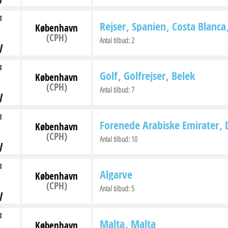
g
Rejser
Spanien
Costa Blanca
København
(CPH)
Antal tilbud:
2
V
g
Golf
Golfrejser
Belek
København
(CPH)
Antal tilbud:
7
V
g
Forenede Arabiske Emirater
København
(CPH)
Antal tilbud:
10
V
g
Algarve
København
(CPH)
Antal tilbud:
5
V
g
Malta
Malta
København