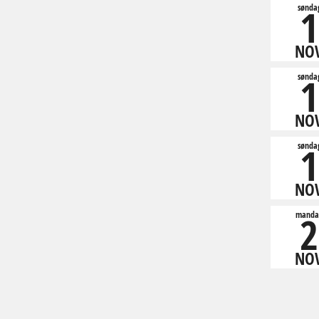
1
sønda
NO
1
sønda
NO
1
sønda
NO
2
manda
NO