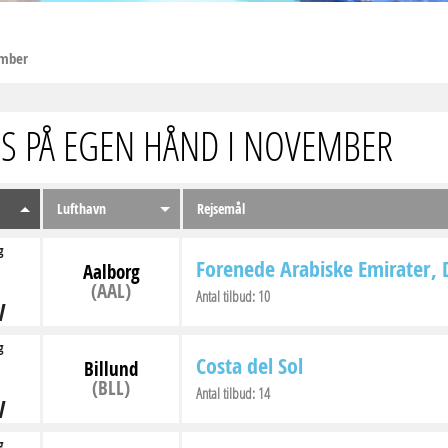
mber
JS PÅ EGEN HÅND I NOVEMBER
Lufthavn
Rejsemål
g
Forenede Arabiske Emirater
Aalborg
(AAL)
Antal tilbud:
10
V
g
Costa del Sol
Billund
(BLL)
Antal tilbud:
14
V
g