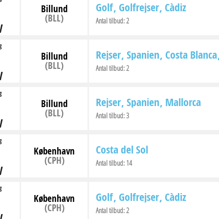
Golf
Golfrejser
Càdiz
Billund
(BLL)
Antal tilbud:
2
V
g
Rejser
Spanien
Costa Blanca
Billund
(BLL)
Antal tilbud:
2
V
g
Rejser
Spanien
Mallorca
Billund
(BLL)
Antal tilbud:
3
V
g
Costa del Sol
København
(CPH)
Antal tilbud:
14
V
g
Golf
Golfrejser
Càdiz
København
(CPH)
Antal tilbud:
2
V