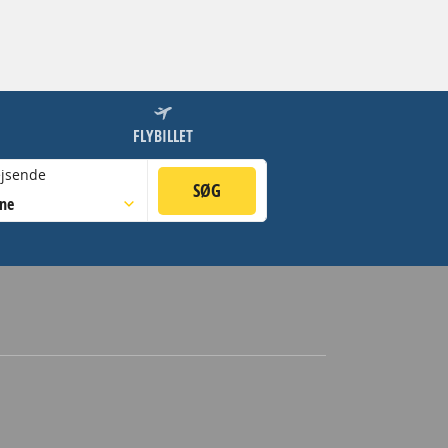
FLYBILLET
jsende
SØG
sne