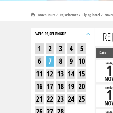
Bravo Tours
/
Rejseformer
/
Fly og hotel
/
Nove
RE
VÆLG REJSELÆNGDE
1
2
3
4
5
Dato
6
7
8
9
10
1
sønda
11
12
13
14
15
NO
16
17
18
19
20
1
sønda
21
22
23
24
25
NO
26
27
28
sønda