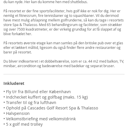
du kan nyde. Her kan du komme hen med shuttlebus.
På resortet er der fine sportsfaciliteter, hvis golf ikke er nok for dig. Her er
nemlig et fitnessrum, fire tennisbaner og to squashbaner. Vil du derimod
have mest mulig afslapning mellem golfrunderne, så kan du tage i resortets
store Spa & Thalasso. Med 65 behandlingsrum og faciliteter, som strækker
sig over 7500 kvadratmeter, er der virkelig grundlag for at få slappet af og
blive forkælet her.
På resortets øverste etage kan man samles på den britiske pub over et glas
eller et lækkert måltid, ligesom du også finder flere andre restauranter og
barer på resortet.
Du bliver indkvarteret i et dobbeltværelse, som er ca. 44 m2 med balkon, TV,
minibar, aircondition og badeværelse med badekar og separat bruser.
Inkluderet
• Fly t/r fra Billund eller København
• Indchecket kuffert og golfbag (maks. 15 kg)
• Transfer til og fra lufthavn
• Ophold på Cascades Golf Resort Spa & Thalasso
• Halvpension
• Velkomstbriefing med velkomstdrink
• 5 x golf med trolley