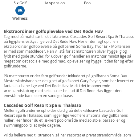
5 x Golf
Halvpension
Pool
Wellness
Ekstraordinær golfoplevelse ved Det Røde Hav
Tag med på matchtur til det luksuriøse Cascades Golf Resort Spa & Thalasso
på Egyptens østkyst lige ved Det Røde Hav. Her er der lagt op til en
ekstraordinær golfoplevelse på golfbanen Soma Bay, hvor Erik Mortensen
er med som matchleder. Han vil stå for at matchturen bliver hyggelig og
fyldt med gode stunder, for udover golf handler en matchtur mindst lige så
meget om det sociale med god mad, oplevelser og hygge i tiden før og efter
golfrunderne.
På matchturen er der fem golfrunder inkluderet på golfbanen Soma Bay.
Mesterskabsbanen er designet af golfikonet Gary Player, som har leveret en
fantastisk bane lige ved Det Røde Hav. Midt i det imponerende
ørkenlandskab og med seks huller helt ud til Det Røde Hav ligger den
enestående bane som en sand golfoase.
Cascades Golf Resort Spa & Thalasso
Mellem golfrunderne opholder du dig på det eksklusive Cascades Golf
Resort Spa & Thalasso, som ligger lige ved flere af Soma Bay golfbanens
huller. Her finder du et lækkert poolområde med solstole, parasoller og
swimmingpool til at nyde dagene.
Vil du hellere ned til stranden, så har resortet et privat strandområde, som