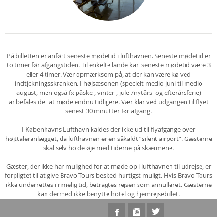
På billetten er anført seneste mødetid i lufthavnen. Seneste mødetid er
to timer før afgangstiden. Til enkelte lande kan seneste mødetid være 3
eller 4 timer. Vær opmærksom på, at der kan være kø ved
indtjekningsskranken. I højsæsonen (specielt medio juni til medio
august, men også fx påske-, vinter-, jule-/nytårs- og efterårsferie)
anbefales det at møde endnu tidligere. Vær klar ved udgangen til flyet
senest 30 minutter før afgang.
I Københavns Lufthavn kaldes der ikke ud til flyafgange over
højttaleranlægget, da lufthavnen er en såkaldt ”silent airport”. Gæsterne
skal selv holde øje med tiderne på skærmene.
Gæster, der ikke har mulighed for at møde op i lufthavnen til udrejse, er
forpligtet til at give Bravo Tours besked hurtigst muligt. Hvis Bravo Tours
ikke underrettes i rimelig tid, betragtes rejsen som annulleret. Gæsterne
kan dermed ikke benytte hotel og hjemrejsebillet.