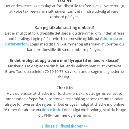
Taxfree
Det er desværre ikke muligt at forudbestille taxfree. Det vil være muligt
at købe taxfree-varer i lufthavnen samt et mindre udvalg af varer
ombord på flyet.
Kan jeg tilkøbe seating ombord?
Det er muligt at forudbestille det sæde, du drømmer om, inden afrejse
mod betaling. Login på FinnAirs hjemmeside
og klik på
Administrer
Reservation
. Login med dit PNR-nummer og efternavn, hvorefter du
kan forudbestille dit sæde ombord på flyet.
Er det muligt at opgradere min flyrejse til en bedre klasse?
Ønsker du at opgradere din billet, er du velkommen til at kontakte
Bravo Tours på telefon 70 10 10 77, så vi kan undersøge mulighederne
for dig.
Check-in
Hvis du ønsker at checke ind i lufthavnen, skal dette gøres senest to
timer inden afrejse for europæiske rejsemål og senest tre timer inden
afrejse for oversøiske rejsemål. Det er også muligt at checke ind online
36 timer før afrejse via
dette link
. For at tilgå din booking, skal du bruge
dit PNR-nummer og efternavn.
Tilbage til flyselskaber >>