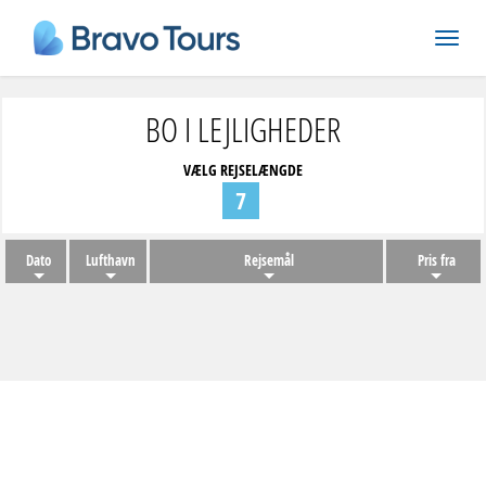
BO I LEJLIGHEDER
VÆLG REJSELÆNGDE
7
Dato
Lufthavn
Rejsemål
Pris fra