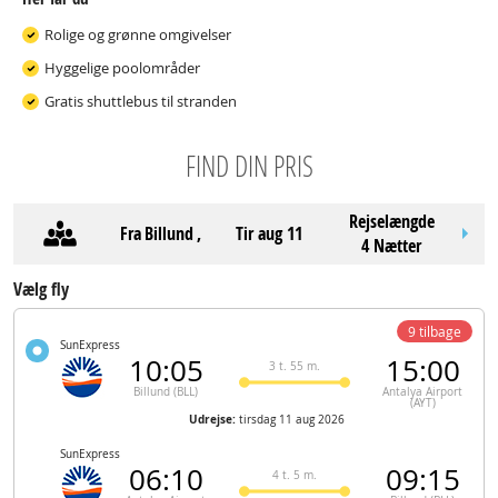
Rolige og grønne omgivelser
Hyggelige poolområder
Gratis shuttlebus til stranden
FIND DIN PRIS
Rejselængde
Fra
Billund
,
tir aug 11
4 Nætter
Vælg fly
9 tilbage
SunExpress
10:05
15:00
3 t. 55 m.
Billund (BLL)
Antalya Airport
(AYT)
Udrejse:
tirsdag 11 aug 2026
SunExpress
06:10
09:15
4 t. 5 m.