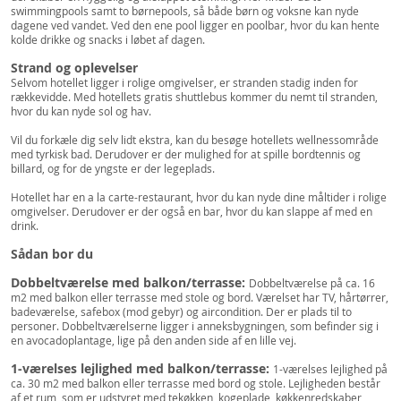
swimmingpools samt to børnepools, så både børn og voksne kan nyde
dagene ved vandet. Ved den ene pool ligger en poolbar, hvor du kan hente
kolde drikke og snacks i løbet af dagen.
Strand og oplevelser
Selvom hotellet ligger i rolige omgivelser, er stranden stadig inden for
rækkevidde. Med hotellets gratis shuttlebus kommer du nemt til stranden,
hvor du kan nyde sol og hav.
Vil du forkæle dig selv lidt ekstra, kan du besøge hotellets wellnessområde
med tyrkisk bad. Derudover er der mulighed for at spille bordtennis og
billard, og for de yngste er der legeplads.
Hotellet har en a la carte-restaurant, hvor du kan nyde dine måltider i rolige
omgivelser. Derudover er der også en bar, hvor du kan slappe af med en
drink.
Sådan bor du
Dobbeltværelse med balkon/terrasse:
Dobbeltværelse på ca. 16
m2 med balkon eller terrasse med stole og bord. Værelset har TV, hårtørrer,
badeværelse, safebox (mod gebyr) og aircondition. Der er plads til to
personer. Dobbeltværelserne ligger i anneksbygningen, som befinder sig i
en avocadoplantage, lige på den anden side af en lille vej.
1-værelses lejlighed med balkon/terrasse:
1-værelses lejlighed på
ca. 30 m2 med balkon eller terrasse med bord og stole. Lejligheden består
af et rum, som er udstyret med tekøkken, kogeplade, køkkenredskaber,