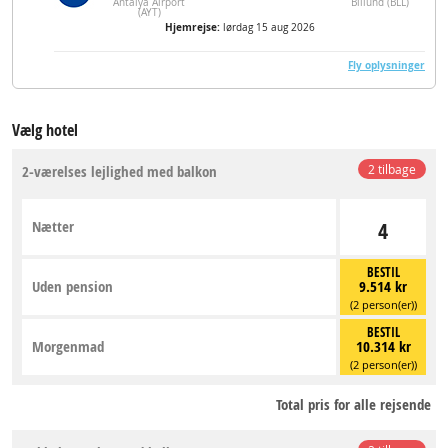
Antalya Airport
Billund (BLL)
(AYT)
Hjemrejse:
lørdag 15 aug 2026
Fly oplysninger
Vælg hotel
2-værelses lejlighed med balkon
2 tilbage
Nætter
4
BESTIL
Uden pension
9.514 kr
(2 person(er))
BESTIL
Morgenmad
10.314 kr
(2 person(er))
Total pris for alle rejsende