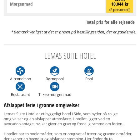
Morgenmad
10.044 kr
(2 person(er))
Total pris for alle rejsende
Bemærk venligst at det er prisen på bestillingssiden, der er gældende.
LEMAS SUITE HOTEL
Aircondition
Børnepool
Pool
Restaurant
Tilkøb morgenmad
Afslappet ferie i grønne omgivelser
Lemas Suite Hotel er et hyggeligt hotel i Side, som byder på rolige
omgivelser og en afslappet atmosfære. Hotellet ligger ved en
avocadoplantage, hvilket giver en grøn og fredelig ramme om ferien.
Hotellet har to poolområder, som er omgivet af træer og grønne områder,
der skaber en hyggelig og afslappet stemning. Her finder du to