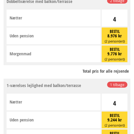
Dobbeltværelse med balkon/terrasse
2 tilbage
Nætter
4
BESTIL
Uden pension
8.976 kr
(2 person(er))
BESTIL
Morgenmad
9.776 kr
(2 person(er))
Total pris for alle rejsende
1-værelses lejlighed med balkon/terrasse
1 tilbage
Nætter
4
BESTIL
Uden pension
9.244 kr
(2 person(er))
BESTIL