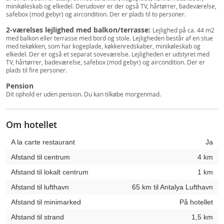
minikøleskab og elkedel. Derudover er der også TV, hårtørrer, badeværelse,
safebox (mod gebyr) og aircondition. Der er plads til to personer.
2-værelses lejlighed med balkon/terrasse:
Lejlighed på ca. 44 m2
med balkon eller terrasse med bord og stole. Lejligheden består af en stue
med tekøkken, som har kogeplade, køkkenredskaber, minikøleskab og
elkedel. Der er også et separat soveværelse. Lejligheden er udstyret med
TV, hårtørrer, badeværelse, safebox (mod gebyr) og aircondition. Der er
plads til fire personer.
Pension
Dit ophold er uden pension. Du kan tilkøbe morgenmad.
Om hotellet
A la carte restaurant
Ja
Afstand til centrum
4 km
Afstand til lokalt centrum
1 km
Afstand til lufthavn
65 km til Antalya Lufthavn
Afstand til minimarked
På hotellet
Afstand til strand
1,5 km