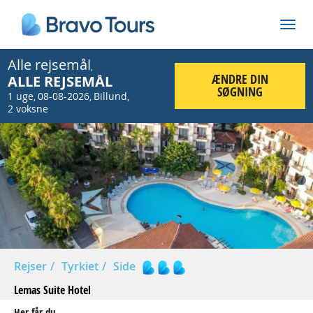
Alle rejsemål
,
ÆNDRE DIN
ALLE REJSEMÅL
SØGNING
1 uge
08-08-2026
Billund
,
,
,
2 voksne
Prev
Nex
Rejser
Tyrkiet
Side
Lemas Suite Hotel
Her får du