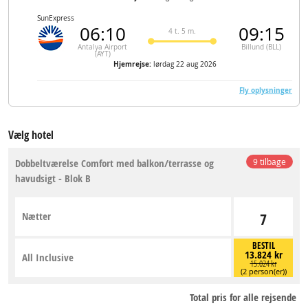
SunExpress
06:10
09:15
4 t. 5 m.
Antalya Airport
Billund (BLL)
(AYT)
Hjemrejse:
lørdag 22 aug 2026
Fly oplysninger
Vælg hotel
Dobbeltværelse Comfort med balkon/terrasse og
9 tilbage
havudsigt - Blok B
Nætter
7
BESTIL
13.824 kr
All Inclusive
15.024 kr
(2 person(er))
Total pris for alle rejsende