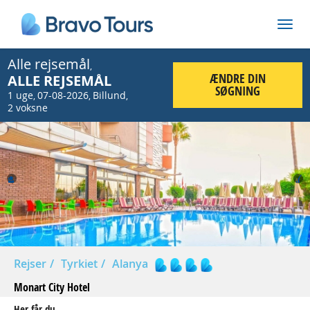
Alle rejsemål
,
ÆNDRE DIN
ALLE REJSEMÅL
SØGNING
1 uge
07-08-2026
Billund
,
,
,
2 voksne
Prev
Nex
Rejser
Tyrkiet
Alanya
Monart City Hotel
Her får du