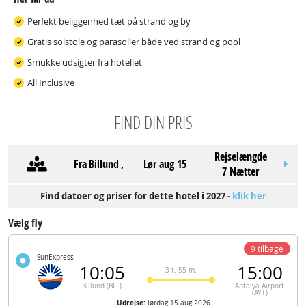
Perfekt beliggenhed tæt på strand og by
Gratis solstole og parasoller både ved strand og pool
Smukke udsigter fra hotellet
All Inclusive
FIND DIN PRIS
Rejselængde
Fra
Billund
,
lør aug 15
7 Nætter
Find datoer og priser for dette hotel i 2027 -
klik her
Vælg fly
9 tilbage
SunExpress
10:05
15:00
3 t. 55 m.
Billund (BLL)
Antalya Airport
(AYT)
Udrejse:
lørdag 15 aug 2026