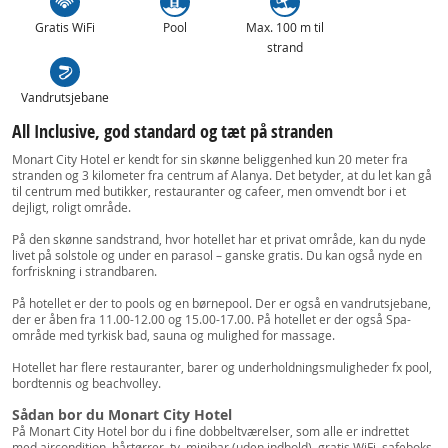
Gratis WiFi
Pool
Max. 100 m til
strand
Vandrutsjebane
All Inclusive, god standard og tæt på stranden
Monart City Hotel er kendt for sin skønne beliggenhed kun 20 meter fra
stranden og 3 kilometer fra centrum af Alanya. Det betyder, at du let kan gå
til centrum med butikker, restauranter og cafeer, men omvendt bor i et
dejligt, roligt område.
På den skønne sandstrand, hvor hotellet har et privat område, kan du nyde
livet på solstole og under en parasol – ganske gratis. Du kan også nyde en
forfriskning i strandbaren.
På hotellet er der to pools og en børnepool. Der er også en vandrutsjebane,
der er åben fra 11.00-12.00 og 15.00-17.00. På hotellet er der også Spa-
område med tyrkisk bad, sauna og mulighed for massage.
Hotellet har flere restauranter, barer og underholdningsmuligheder fx pool,
bordtennis og beachvolley.
Sådan bor du Monart City Hotel
På Monart City Hotel bor du i fine dobbeltværelser, som alle er indrettet
med aircondition, hårtørrer, tv, minibar (uden indhold), gratis WiFi, safeboks