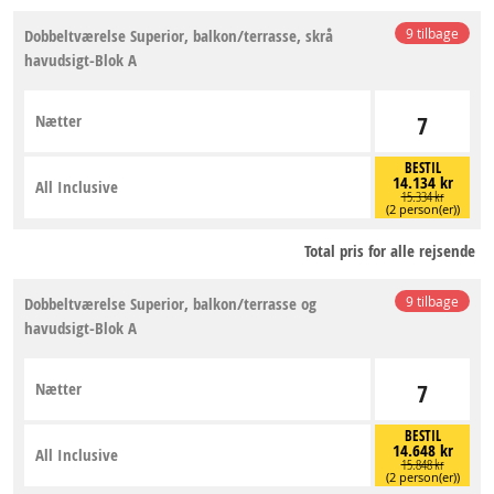
Dobbeltværelse Superior, balkon/terrasse, skrå
9 tilbage
havudsigt-Blok A
Nætter
7
BESTIL
14.134 kr
All Inclusive
15.334 kr
(2 person(er))
Total pris for alle rejsende
Dobbeltværelse Superior, balkon/terrasse og
9 tilbage
havudsigt-Blok A
Nætter
7
BESTIL
14.648 kr
All Inclusive
15.848 kr
(2 person(er))