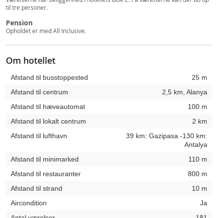
til tre personer.
Pension
Opholdet er med All Inclusive.
Om hotellet
Afstand til busstoppested
25 m
Afstand til centrum
2,5 km, Alanya
Afstand til hæveautomat
100 m
Afstand til lokalt centrum
2 km
Afstand til lufthavn
39 km: Gazipasa -130 km:
Antalya
Afstand til minimarked
110 m
Afstand til restauranter
800 m
Afstand til strand
10 m
Aircondition
Ja
Antal værelser
181