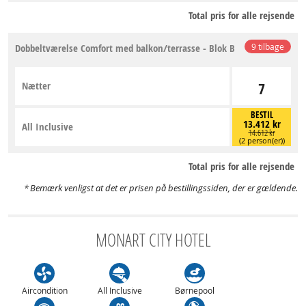
Total pris for alle rejsende
Dobbeltværelse Comfort med balkon/terrasse - Blok B
9 tilbage
Nætter
7
BESTIL
13.412 kr
All Inclusive
14.612 kr
(2 person(er))
Total pris for alle rejsende
Bemærk venligst at det er prisen på bestillingssiden, der er gældende.
MONART CITY HOTEL
Aircondition
All Inclusive
Børnepool