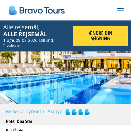
Alle rejsemål
,
ÆNDRE DIN
ALLE REJSEMÅL
SØGNING
1 uge
08-08-2026
Billund
,
,
,
2 voksne
Prev
Nex
Rejser
Tyrkiet
Alanya
Hotel Oba Star
Her får du