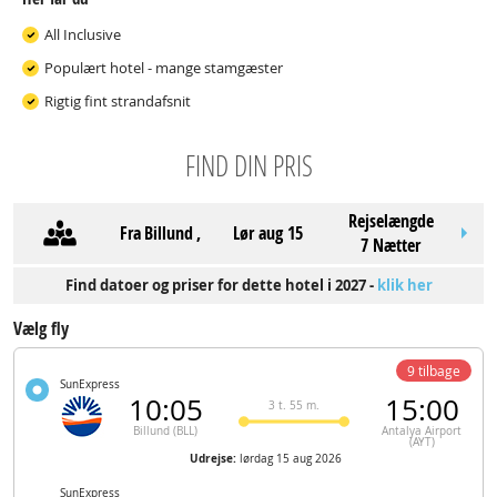
All Inclusive
Populært hotel - mange stamgæster
Rigtig fint strandafsnit
FIND DIN PRIS
Rejselængde
Fra
Billund
,
lør aug 15
7 Nætter
Find datoer og priser for dette hotel i 2027 -
klik her
Vælg fly
9 tilbage
SunExpress
10:05
15:00
3 t. 55 m.
Billund (BLL)
Antalya Airport
(AYT)
Udrejse:
lørdag 15 aug 2026
SunExpress