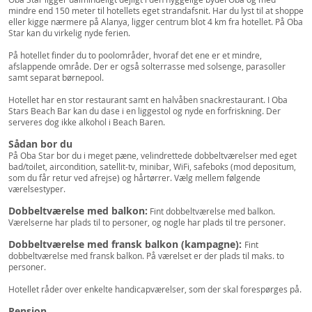
mindre end 150 meter til hotellets eget strandafsnit. Har du lyst til at shoppe
eller kigge nærmere på Alanya, ligger centrum blot 4 km fra hotellet. På Oba
Star kan du virkelig nyde ferien.
På hotellet finder du to poolområder, hvoraf det ene er et mindre,
afslappende område. Der er også solterrasse med solsenge, parasoller
samt separat børnepool.
Hotellet har en stor restaurant samt en halvåben snackrestaurant. I Oba
Stars Beach Bar kan du dase i en liggestol og nyde en forfriskning. Der
serveres dog ikke alkohol i Beach Baren.
Sådan bor du
På Oba Star bor du i meget pæne, velindrettede dobbeltværelser med eget
bad/toilet, aircondition, satellit-tv, minibar, WiFi, safeboks (mod depositum,
som du får retur ved afrejse) og hårtørrer. Vælg mellem følgende
værelsestyper.
Dobbeltværelse med balkon:
Fint dobbeltværelse med balkon.
Værelserne har plads til to personer, og nogle har plads til tre personer.
Dobbeltværelse med fransk balkon (kampagne):
Fint
dobbeltværelse med fransk balkon. På værelset er der plads til maks. to
personer.
Hotellet råder over enkelte handicapværelser, som der skal forespørges på.
Pension