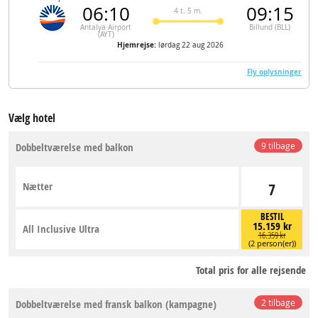
06:10
09:15
4 t. 5 m.
Antalya Airport
Billund (BLL)
(AYT)
Hjemrejse:
lørdag 22 aug 2026
Fly oplysninger
Vælg hotel
Dobbeltværelse med balkon
9 tilbage
Nætter
7
BESTIL
15.159 kr
All Inclusive Ultra
16.359 kr
(2 person(er))
Total pris for alle rejsende
Dobbeltværelse med fransk balkon (kampagne)
2 tilbage