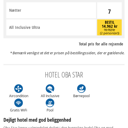
Nætter
7
BESTIL
14.962 kr
All Inclusive Ultra
16.162 kr
(2 person(er))
Total pris for alle rejsende
Bemærk venligst at det er prisen på bestillingssiden, der er gældende.
HOTEL OBA STAR
Aircondition
All Inclusive
Børnepool
Gratis WiFi
Pool
Dejligt hotel med god beliggenhed
Oba Star ligger ualmindeligt dejligt i den hyggelige bydel Oba og med