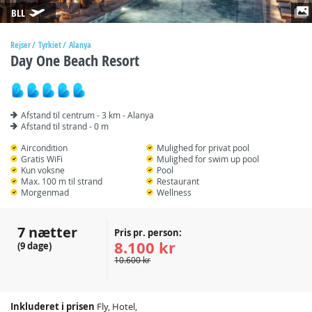
BLL
Rejser
Tyrkiet
Alanya
Day One Beach Resort
Afstand til centrum - 3 km - Alanya
Afstand til strand - 0 m
Aircondition
Mulighed for privat pool
Gratis WiFi
Mulighed for swim up pool
Kun voksne
Pool
Max. 100 m til strand
Restaurant
Morgenmad
Wellness
7 nætter
Pris pr. person:
8.100 kr
(9 dage)
10.600 kr
Inkluderet i prisen
Fly, Hotel,