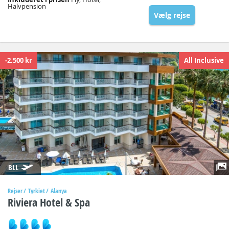
Halvpension
Vælg rejse
-2.500 kr
All Inclusive
BLL
Rejser
Tyrkiet
Alanya
Riviera Hotel & Spa