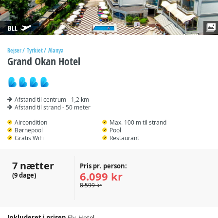
BLL
Rejser
Tyrkiet
Alanya
Grand Okan Hotel
Afstand til centrum - 1,2 km
Afstand til strand - 50 meter
Aircondition
Max. 100 m til strand
Børnepool
Pool
Gratis WiFi
Restaurant
7 nætter
Pris pr. person:
6.099 kr
(9 dage)
8.599 kr
Inkluderet i prisen
Fly, Hotel,