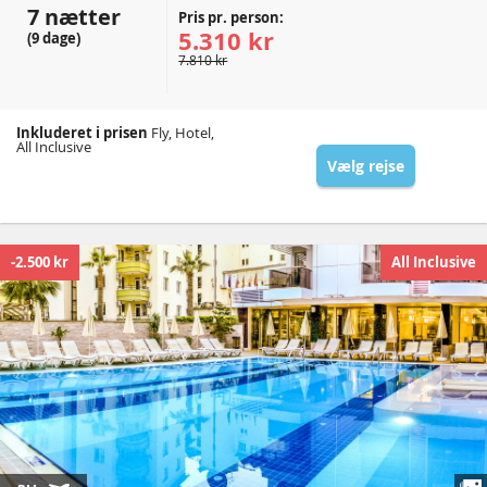
7 nætter
Pris pr. person:
5.310 kr
(9 dage)
7.810 kr
Inkluderet i prisen
Fly, Hotel,
All Inclusive
Vælg rejse
-2.500 kr
All Inclusive