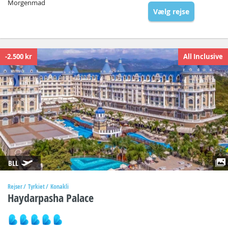
Morgenmad
Vælg rejse
-2.500 kr
All Inclusive
BLL
Rejser
Tyrkiet
Konakli
Haydarpasha Palace