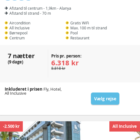
Afstand til centrum - 1,9km - Alanya
Afstand til strand - 70 m
Aircondition
Gratis WiFi
All Inclusive
Max. 100 m til strand
Børnepool
Pool
Centrum
Restaurant
7 nætter
Pris pr. person:
6.318 kr
(9 dage)
8.818 kr
Inkluderet i prisen
Fly, Hotel,
All Inclusive
Vælg rejse
-2.500 kr
All Inclusive