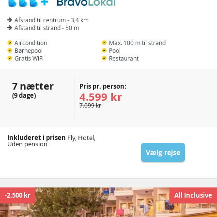
Afstand til centrum - 3,4 km
Afstand til strand - 50 m
Aircondition
Max. 100 m til strand
Børnepool
Pool
Gratis WiFi
Restaurant
7 nætter
Pris pr. person:
4.599 kr
(9 dage)
7.099 kr
Inkluderet i prisen
Fly, Hotel,
Uden pension
Vælg rejse
-2.500 kr
All Inclusive