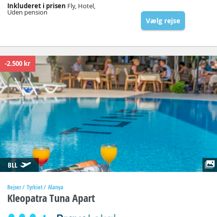
Inkluderet i prisen
Fly, Hotel,
Uden pension
Vælg rejse
-2.500 kr
BLL
Rejser
Tyrkiet
Alanya
Kleopatra Tuna Apart