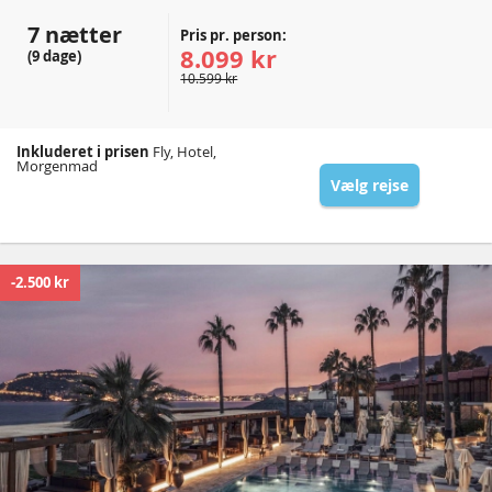
7 nætter
Pris pr. person:
8.099 kr
(9 dage)
10.599 kr
Inkluderet i prisen
Fly, Hotel,
Morgenmad
Vælg rejse
-2.500 kr