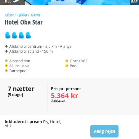
BLL
Rejser
Tyrkiet
Alanya
Hotel Oba Star
Afstand til centrum - 2,5 km - Alanya
Afstand til strand - 150 m
Aircondition
Gratis WiFi
All Inclusive
Pool
Børnepool
7 nætter
Pris pr. person:
5.364 kr
(9 dage)
7.864 kr
Inkluderet i prisen
Fly, Hotel,
AIU
Vælg rejse