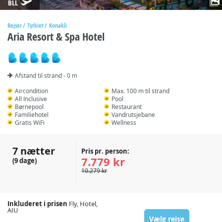
BLL
Rejser
Tyrkiet
Konakli
Aria Resort & Spa Hotel
Afstand til strand - 0 m
Aircondition
Max. 100 m til strand
All Inclusive
Pool
Børnepool
Restaurant
Familiehotel
Vandrutsjebane
Gratis WiFi
Wellness
7 nætter
Pris pr. person:
7.779 kr
(9 dage)
10.279 kr
Inkluderet i prisen
Fly, Hotel,
AIU
Vælg rejse