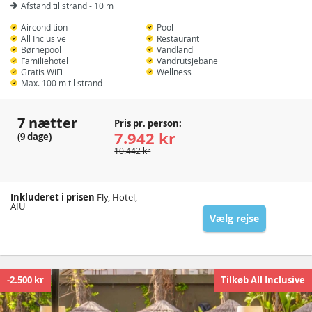
Afstand til strand - 10 m
Aircondition
Pool
All Inclusive
Restaurant
Børnepool
Vandland
Familiehotel
Vandrutsjebane
Gratis WiFi
Wellness
Max. 100 m til strand
7 nætter
Pris pr. person:
7.942 kr
(9 dage)
10.442 kr
Inkluderet i prisen
Fly, Hotel,
AIU
Vælg rejse
-2.500 kr
Tilkøb All Inclusive