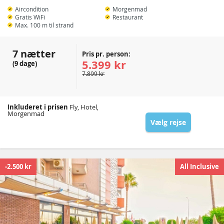
Aircondition
Morgenmad
Gratis WiFi
Restaurant
Max. 100 m til strand
7 nætter
Pris pr. person:
5.399 kr
(9 dage)
7.899 kr
Inkluderet i prisen
Fly, Hotel,
Morgenmad
Vælg rejse
-2.500 kr
All Inclusive