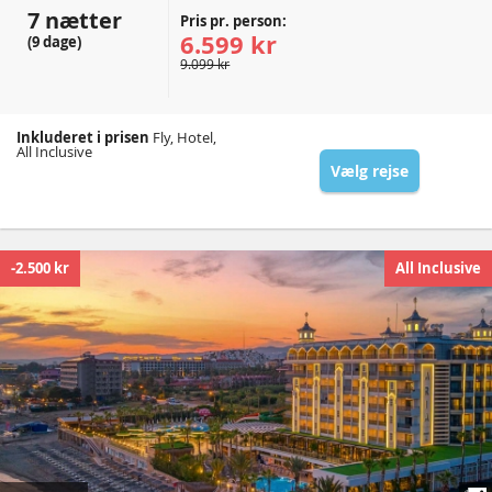
7 nætter
Pris pr. person:
6.599 kr
(9 dage)
9.099 kr
Inkluderet i prisen
Fly, Hotel,
All Inclusive
Vælg rejse
-2.500 kr
All Inclusive