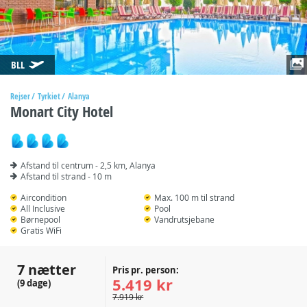
BLL
Rejser
Tyrkiet
Alanya
Monart City Hotel
Afstand til centrum - 2,5 km, Alanya
Afstand til strand - 10 m
Aircondition
Max. 100 m til strand
All Inclusive
Pool
Børnepool
Vandrutsjebane
Gratis WiFi
7 nætter
Pris pr. person:
5.419 kr
(9 dage)
7.919 kr