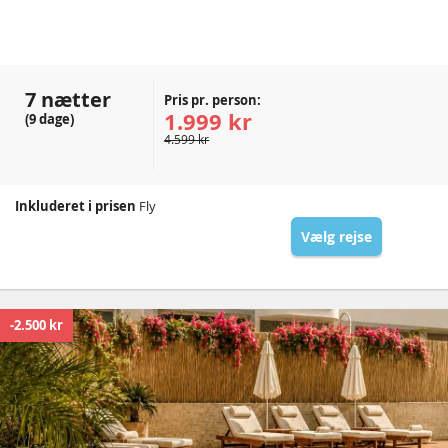
7 nætter
Pris pr. person:
1.999 kr
(9 dage)
4.599 kr
Inkluderet i prisen
Fly
Vælg rejse
-2.500 kr