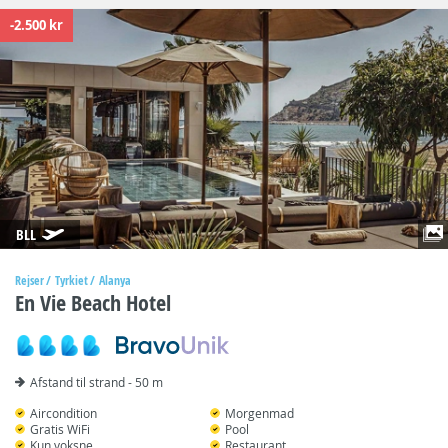
-2.500 kr
BLL
Rejser
Tyrkiet
Alanya
En Vie Beach Hotel
Afstand til strand - 50 m
Aircondition
Morgenmad
Gratis WiFi
Pool
Kun voksne
Restaurant