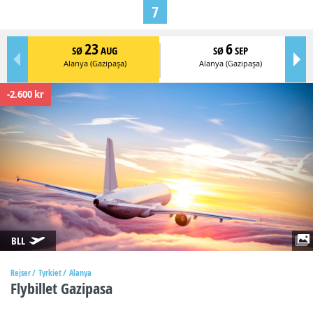
7
23
6
SØ
AUG
SØ
SEP
Alanya (Gazipaşa)
Alanya (Gazipaşa)
-2.600 kr
BLL
Rejser
Tyrkiet
Alanya
Flybillet Gazipasa