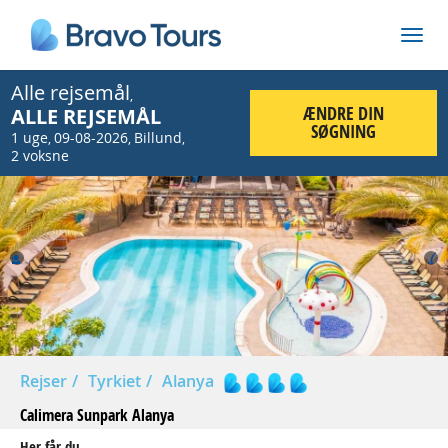
Alle rejsemål
,
ÆNDRE DIN
ALLE REJSEMÅL
SØGNING
1 uge
09-08-2026
Billund
,
,
,
2 voksne
Prev
Nex
Rejser
Tyrkiet
Alanya
Calimera Sunpark Alanya
Her får du