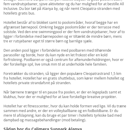
fem vandrutsjebaner, sjove aktiviteter og du har mulighed for at bestille All
Inclusive. Du bor tæt på Alanya by, og når nemt Cleopatra-stranden med
hotellets gratis bus.
Hotellet består af to blokket samt to poolområder, hvoraf begge har en
afgrænset børnepool. Omkring begge poolområder er der terrasse med
solstole. Ved den ene swimmingpool er der fem vandrutsjebaner, hvor af to
ligger i forbindelse med børnepoolen og er tiltænkt de mindre børn, mens
tre er rutsjebaner eget til større børn og barnlige sjæle.
Den anden pool ligger i forbindelse med poolbaren med tilhørende
parasoller og borde, hvor du kan nyde en let frokost eller en kold
forfriskning. Poolbaren er også centrum for aftenunderholdningen, hvor er
der forskellige spil, live smuk mm til at underholde hele familien.
Foretrækker du stranden, så ligger den populære Cleopatrastrand 1,5 km
fra hotellet. Hotellet har en gratis shuttlebus, som kører mellem hotellet og
hotellets private strandafsnit på stranden.
Når børnene trænger til en pause fra poolen, er der en legeplads samt et
klubhus, hvor der er mulighed for at lave forskellige kreative projekter.
Hotellet har et fitnesscenter, hvor du kan holde formen ved lige. Vil du træne
sammen med andre, er der en volleyballbane og en fodboldbane. Er du
mere til afslapning, kan du bruge et par timer i hotellets tyrkiske bad med
dampbad og massagebehandlinger (mod betaling).
Sådan bor du Calimera Sunpark Alanya