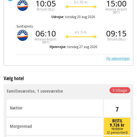
10:05
15:00
3 t. 55 m.
Billund (BLL)
Antalya Airport
(AYT)
Udrejse:
torsdag 20 aug 2026
SunExpress
06:10
09:15
4 t. 5 m.
Antalya Airport
Billund (BLL)
(AYT)
Hjemrejse:
torsdag 27 aug 2026
Fly oplysninger
Vælg hotel
Familieværelse, 1 soveværelse
9 tilbage
Nætter
7
BESTIL
9.726 kr
Morgenmad
10.926 kr
(2 person(er))