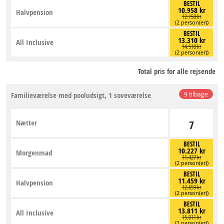
BESTIL
10.958 kr
Halvpension
12.158 kr
(2 person(er))
BESTIL
13.310 kr
All Inclusive
14.510 kr
(2 person(er))
Total pris for alle rejsende
Familieværelse med pooludsigt, 1 soveværelse
9 tilbage
Nætter
7
BESTIL
10.227 kr
Morgenmad
11.427 kr
(2 person(er))
BESTIL
11.459 kr
Halvpension
12.659 kr
(2 person(er))
BESTIL
13.811 kr
All Inclusive
15.011 kr
(2 person(er))