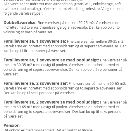
Alle værelser er indrettet med aircondition, gratis WiFi, enkeltsenge, sofa,
safebox (mod betaling), hårtørrer samt elkedel og køleskab. Vælg mellem
følgende værelsestyper:
Dobbeltværelse:
Fine værelser på mellem 20-25 m2. Værelserne er
indrettet med to enkeltmandssenge og en sovesofa. Der kan bo op til to
voksne og et barn på værelset.
Familieværelse, 1 soveværelse:
Fine værelser på mellem 30-35 m2.
Værelserne er indrettet med et opholdsrum og et seperat soveværelse. Der
kan bo op til fire personer på værelset.
Familieværelse, 1 soveværelse med pooludsigt:
Fine værelser på
mellem 30-35 m2 med udsigt til poolen. Værelserne er indrettet med et
opholdsrum og et seperat soveværelse. Der kan bo op til fire personer på
værelset.
Familieværelse, 2 soveværelser:
Fine værelser på mellem 60-65 m2.
Værelserne er indrettet med et opholdsrum og to separate soveværelser.
Der kan bo op til seks personer på værelset.
Familieværelse, 2 soveværelse med pooludsigt:
Fine værelser på
mellem 60-65 m2 med udsigt til poolen. Værelserne er indrettet med et
opholdsrum og to seperate soveværelser. Der kan bo op til seks personer
på værelset.
Pension
Dit ophold er med morgenmad. Det er muligt at tilkøbe