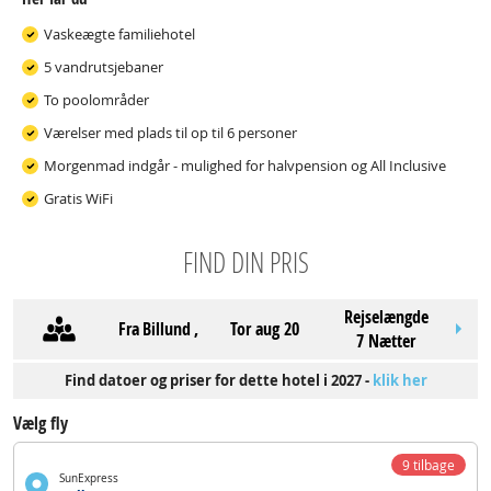
Vaskeægte familiehotel
5 vandrutsjebaner
To poolområder
Værelser med plads til op til 6 personer
Morgenmad indgår - mulighed for halvpension og All Inclusive
Gratis WiFi
FIND DIN PRIS
Rejselængde
Fra
Billund
,
tor aug 20
7 Nætter
Find datoer og priser for dette hotel i 2027 -
klik her
Vælg fly
9 tilbage
SunExpress