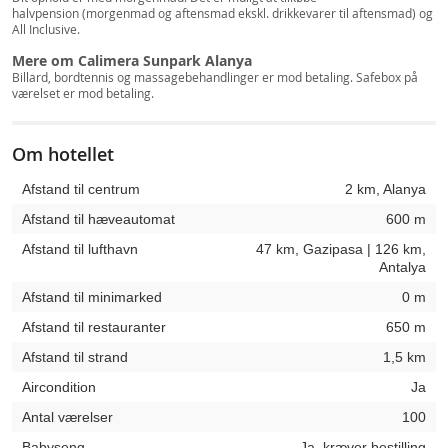
halvpension (morgenmad og aftensmad ekskl. drikkevarer til aftensmad) og
All Inclusive.
Mere om Calimera Sunpark Alanya
Billard, bordtennis og massagebehandlinger er mod betaling. Safebox på
værelset er mod betaling.
Om hotellet
Afstand til centrum
2 km, Alanya
Afstand til hæveautomat
600 m
Afstand til lufthavn
47 km, Gazipasa | 126 km,
Antalya
Afstand til minimarked
0 m
Afstand til restauranter
650 m
Afstand til strand
1,5 km
Aircondition
Ja
Antal værelser
100
Babyseng
Ja, kræver bestilling